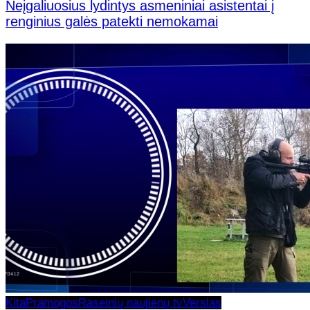
Neįgaliuosius lydintys asmeniniai asistentai į
renginius galės patekti nemokamai
Kita
Pramogos
Raseinių naujienų tv
Verslas