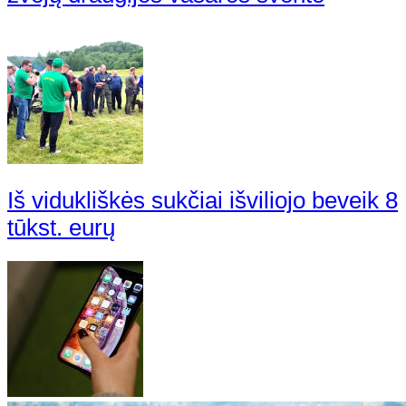
Iš vidukliškės sukčiai išviliojo beveik 8
tūkst. eurų