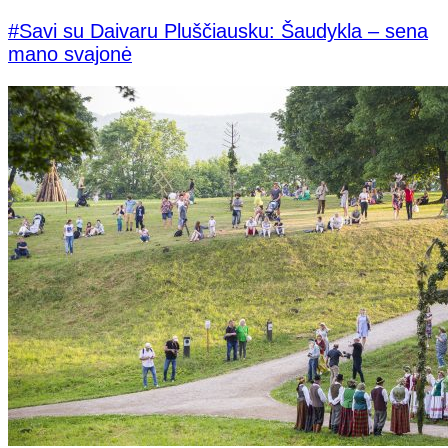
#Savi su Daivaru Pluščiausku: Šaudykla – sena
mano svajonė