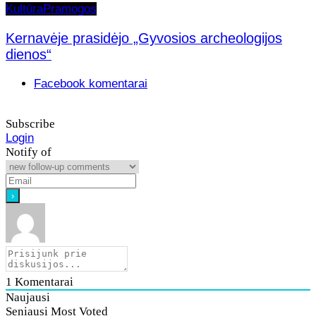
Kultūra
Pramogos
Kernavėje prasidėjo „Gyvosios archeologijos
dienos“
Facebook komentarai
Subscribe
Login
Notify of
1
Komentarai
Naujausi
Seniausi
Most Voted