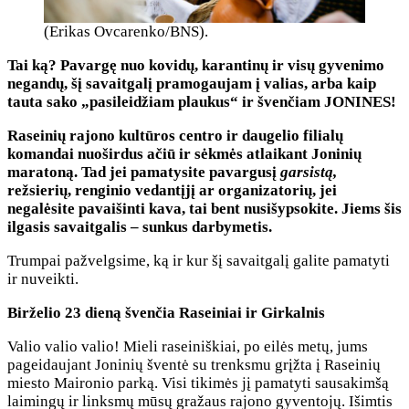
(Erikas Ovcarenko/BNS).
Tai ką? Pavargę nuo kovidų, karantinų ir visų gyvenimo
negandų, šį savaitgalį pramogaujam į valias, arba kaip
tauta sako „pasileidžiam plaukus“ ir švenčiam JONINES!
Raseinių rajono kultūros centro ir daugelio filialų
komandai nuoširdus ačiū ir sėkmės atlaikant Joninių
maratoną. Tad jei pamatysite pavargusį
garsistą,
režsierių, renginio vedantįjį ar organizatorių, jei
negalėsite pavaišinti kava, tai bent nusišypsokite. Jiems šis
ilgasis savaitgalis – sunkus darbymetis.
Trumpai pažvelgsime, ką ir kur šį savaitgalį galite pamatyti
ir nuveikti.
Birželio 23 dieną švenčia Raseiniai ir Girkalnis
Valio valio valio! Mieli raseiniškiai, po eilės metų, jums
pageidaujant Joninių šventė su trenksmu grįžta į Raseinių
miesto Maironio parką. Visi tikimės jį pamatyti sausakimšą
laimingų ir linksmų mūsų gražaus rajono gyventojų. Išimtis