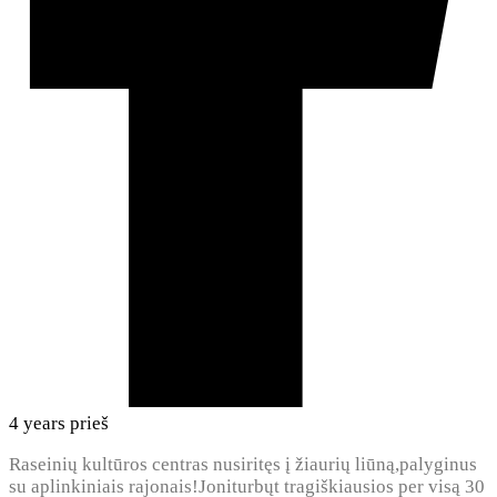
4 years prieš
Raseinių kultūros centras nusiritęs į žiaurių liūną,palyginus
su aplinkiniais rajonais!Joniturbųt tragiškiausios per visą 30