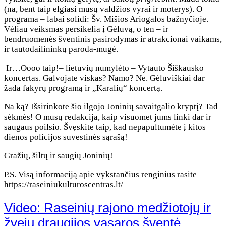
(na, bent taip elgiasi mūsų valdžios vyrai ir moterys). O
programa – labai solidi: Šv. Mišios Ariogalos bažnyčioje.
Vėliau veiksmas persikelia į Gėluvą, o ten – ir
bendruomenės šventinis pasirodymas ir atrakcionai vaikams,
ir tautodailininkų paroda-mugė.
Ir…Oooo taip!– lietuvių numylėto – Vytauto Šiškausko
koncertas. Galvojate viskas? Namo? Ne. Gėluviškiai dar
žada fakyrų programą ir „Karalių“ koncertą.
Na ką? Išsirinkote šio ilgojo Joninių savaitgalio kryptį? Tad
sėkmės! O mūsų redakcija, kaip visuomet jums linki dar ir
saugaus poilsio. Švęskite taip, kad nepapultumėte į kitos
dienos policijos suvestinės sąrašą!
Gražių, šiltų ir saugių Joninių!
P.S. Visą informaciją apie vykstančius renginius rasite
https://raseiniukulturoscentras.lt/
Video: Raseinių rajono medžiotojų ir
žvejų draugijos vasaros šventė