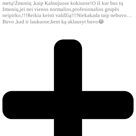
metų!Żmonių ,kaip Kalnujuose kokiuose!O iš kur bus tų
žmonių,jei nei vienos normalios,profesionalios grupès
neipirko,!!!Reikia keisti valdžią!!!Niekakada taip nebuvo…
Buvo ,kad ir laukuose,bent ką aklausyt buvo😂