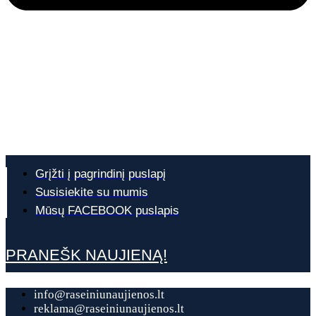
Grįžti į pagrindinį puslapį
Susisiekite su mumis
Mūsų FACEBOOK puslapis
PRANEŠK NAUJIENĄ!
info@raseiniunaujienos.lt
reklama@raseiniunaujienos.lt