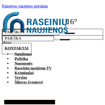
Raseinių naujienų portalas
16°
Menu
KONTAKTAI
Naujienos
Politika
Nuomonės
Raseinių naujienų TV
Kriminalai
Verslas
Šiluvos šventovė
Kultūra
Laisvalaikis
Pramogos