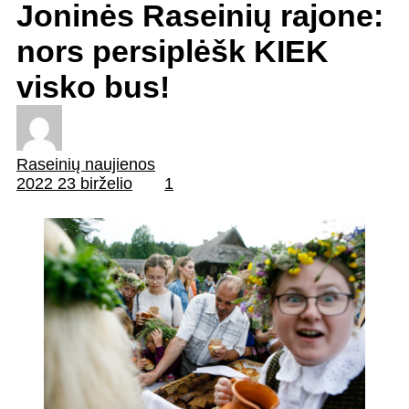
Joninės Raseinių rajone:
nors persiplėšk KIEK
visko bus!
Raseinių naujienos
2022 23 birželio
1