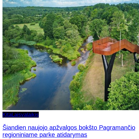
Kita
Laisvalaikis
Šiandien naujojo apžvalgos bokšto Pagramančio
regioniniame parke atidarymas