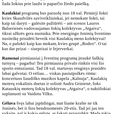
žada šokius prie laužo ir paparčio žiedo paiešką.
Kaulakiai
programą bus paruošę nuo 18 val. Pirmieji šokti
kvies Skaudvilės saviveiklininkai, jei nemokate šokti, tai
kaip tai daryti – galėsite pažiūrėti – ant scenos Lauros
Balserienės vadovaujamas šokių kolektyvas „Atgaiva“,
tikrai užkrės gera nuotaika. Prie energingo Joninių šventimo
nusiteikę prisidėti beveik visi Kaulakių meno kolektyvai!
Na, o pašokti kaip kas mokam, kvies grupė „Rodeo“. O tai
kur dar prizai – siurprizai ir fejerverkai.
Ramonai
pirmiausiai į šventinę programą įtraukė šaškių
turnyrą – pagarba! Ten pirmiausia privalo rinktis visi šio
sporto entuziastai. Tad 18 val. startavęs renginys prasidės
labai galvotai. O vėliau… viskas pasiutpolkės ritmu:
koncertuos liaudiško muzikos kapela „Kalnuja“, Kaulakių
moterų vokalinis duetas ir solistė Audra Grinienė, šoks
Katauskių moterų šokių kolektyvas „Atgaiva“, o naktišokiai
suplanuoti su Vaidotu Vilku.
Gėluva
švęs labai įspūdingai, mat šiame krašte ne tik
Joninės, bet ir šios bendruomenės 20-etis. Tad jei jau ten
vyksite, gal ir kokią gėlytę, ar šakotį
prigriebkit
. Mada tokia