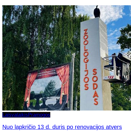
Laisvalaikis
Pramogos
Nuo lapkričio 13 d. duris po renovacijos atvers