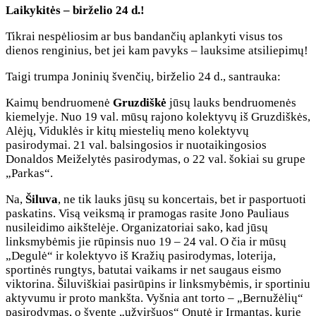
Laikykitės – birželio 24 d.!
Tikrai nespėliosim ar bus bandančių aplankyti visus tos
dienos renginius, bet jei kam pavyks – lauksime atsiliepimų!
Taigi trumpa Joninių švenčių, birželio 24 d., santrauka:
Kaimų bendruomenė
Gruzdiškė
jūsų lauks bendruomenės
kiemelyje. Nuo 19 val. mūsų rajono kolektyvų iš Gruzdiškės,
Alėjų, Viduklės ir kitų miestelių meno kolektyvų
pasirodymai. 21 val. balsingosios ir nuotaikingosios
Donaldos Meiželytės pasirodymas, o 22 val. šokiai su grupe
„Parkas“.
Na,
Šiluva
, ne tik lauks jūsų su koncertais, bet ir pasportuoti
paskatins. Visą veiksmą ir pramogas rasite Jono Pauliaus
nusileidimo aikštelėje. Organizatoriai sako, kad jūsų
linksmybėmis jie rūpinsis nuo 19 – 24 val. O čia ir mūsų
„Degulė“ ir kolektyvo iš Kražių pasirodymas, loterija,
sportinės rungtys, batutai vaikams ir net saugaus eismo
viktorina. Šiluviškiai pasirūpins ir linksmybėmis, ir sportiniu
aktyvumu ir proto mankšta. Vyšnia ant torto – „Bernužėlių“
pasirodymas, o šventę „užviršuos“ Onutė ir Irmantas, kurie