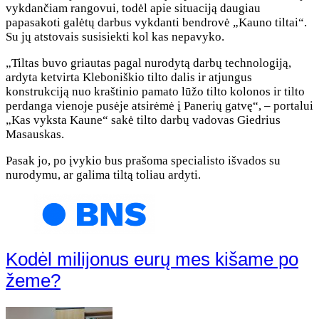
vykdančiam rangovui, todėl apie situaciją daugiau
papasakoti galėtų darbus vykdanti bendrovė „Kauno tiltai“.
Su jų atstovais susisiekti kol kas nepavyko.
„Tiltas buvo griautas pagal nurodytą darbų technologiją,
ardyta ketvirta Kleboniškio tilto dalis ir atjungus
konstrukciją nuo kraštinio pamato lūžo tilto kolonos ir tilto
perdanga vienoje pusėje atsirėmė į Panerių gatvę“, – portalui
„Kas vyksta Kaune“ sakė tilto darbų vadovas Giedrius
Masauskas.
Pasak jo, po įvykio bus prašoma specialisto išvados su
nurodymu, ar galima tiltą toliau ardyti.
Kodėl milijonus eurų mes kišame po
žeme?