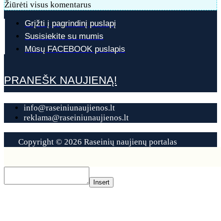
Žiūrėti visus komentarus
Grįžti į pagrindinį puslapį
Susisiekite su mumis
Mūsų FACEBOOK puslapis
PRANEŠK NAUJIENĄ!
info@raseiniunaujienos.lt
reklama@raseiniunaujienos.lt
Copyright © 2026 Raseinių naujienų portalas
Contact
Us
Insert