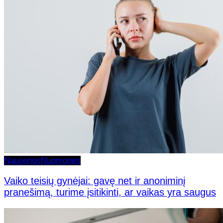
Naujienos
Nuomonės
Vaiko teisių gynėjai: gavę net ir anoniminį
pranešimą, turime įsitikinti, ar vaikas yra saugus