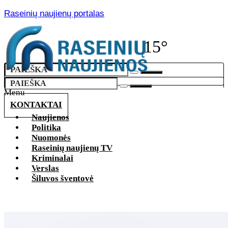
Raseinių naujienų portalas
15°
Menu
KONTAKTAI
Naujienos
Politika
Nuomonės
Raseinių naujienų TV
Kriminalai
Verslas
Šiluvos šventovė