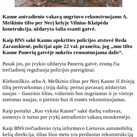
Kaune antradienio vakarą nugriuvo rekonstruojamo A.
Meškinio tilto per Nerį kelyje Vilnius-Klaipėda
konstrukcija, uždaryta šalia esanti gatvė.
Kaip BNS sakė Kauno apskrities policijos atstovė Reda
Zarauskienė, policijai apie 22 val. pranešta, jog „nuo tilto
Kaune Panerių gatvėje nukrito remontuojama dalis“.
Pasak jos, po įvykio uždaryta Panerių gatvė, eismą čia
trečiadienį reguliuoja policijos pareigūnai.
Kleboniškio, arba A. Meškinio tiltas per Nerį Kaune iš dviejų
tiltų pertvarkomas į trijų dalių: pernai pavasarį atidarytas
naujas – šiaurinis tiltas, vidurinis bus nugriautas ir jo vietoje
statomas naujas, o pietinis bus iš esmės rekonstruojamas.
Kaip portalui „Kas vyksta Kaune“ sakė darbų vadovas,
asmenys ir turtas per įvykį antradienio vakarą nenukentėjo.
Kaip BNS trečiadienio rytą informavo Lietuvos automobilių
kelių direkcija, tiltas šiuo metu yra perduotas rekonstrukciją