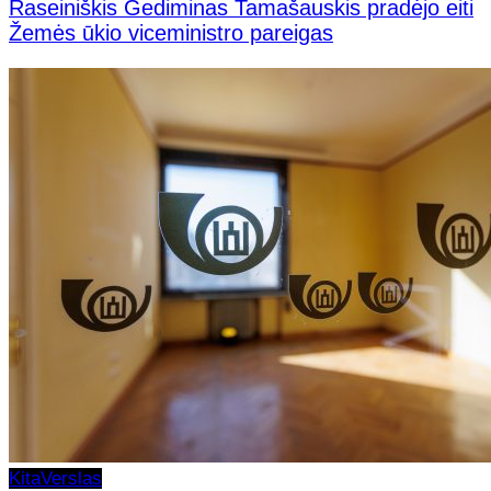
Raseiniškis Gediminas Tamašauskis pradėjo eiti
Žemės ūkio viceministro pareigas
Kita
Verslas