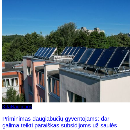
Kita
Naujienos
Priminimas daugiabučių gyventojams: dar
galima teikti paraiškas subsidijoms už saulės