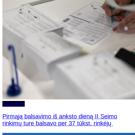
Naujienos
Pirmąją balsavimo iš anksto dieną II Seimo
rinkimų ture balsavo per 37 tūkst. rinkėjų