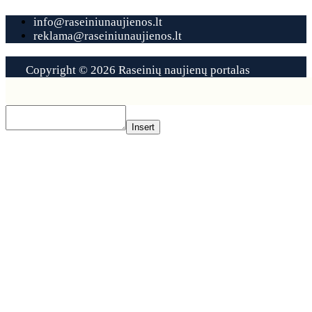
info@raseiniunaujienos.lt
reklama@raseiniunaujienos.lt
Copyright © 2026 Raseinių naujienų portalas
Contact
Us
Insert