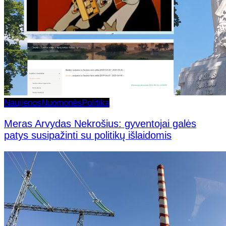
Naujienos
Nuomonės
Politika
Meras Arvydas Nekrošius: gyventojai galės
patys susipažinti su politikų išlaidomis