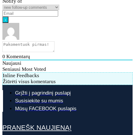
Notify of
0
Komentarų
Naujausi
Seniausi
Most Voted
Inline Feedbacks
Žiūrėti visus komentarus
Grįžti į pagrindinį puslapį
Susisiekite su mumis
Mūsų FACEBOOK puslapis
PRANEŠK NAUJIENĄ!