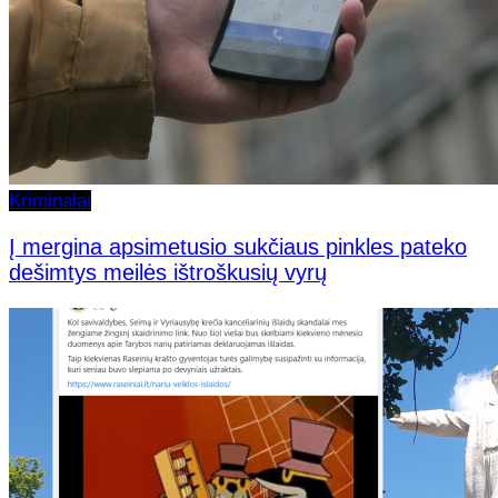
Kriminalai
Į mergina apsimetusio sukčiaus pinkles pateko
dešimtys meilės ištroškusių vyrų