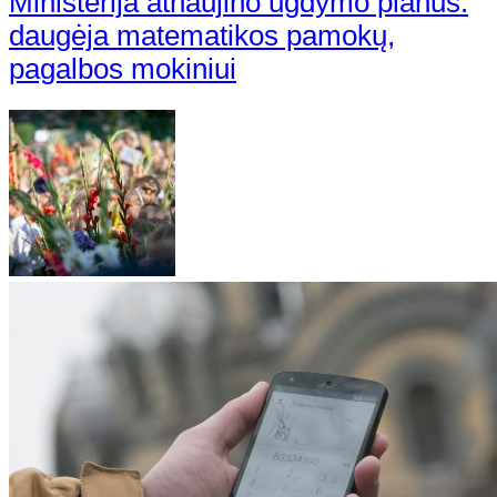
Ministerija atnaujino ugdymo planus:
daugėja matematikos pamokų,
pagalbos mokiniui