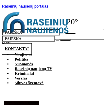
Raseinių naujienų portalas
20°
Menu
KONTAKTAI
Naujienos
Politika
Nuomonės
Raseinių naujienų TV
Kriminalai
Verslas
Šiluvos šventovė
Kriminalai
Naujienos