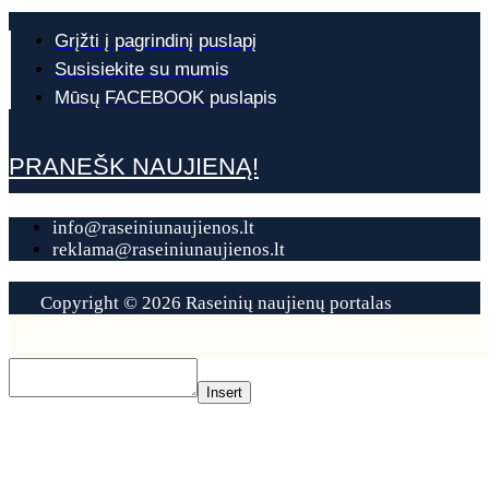
Grįžti į pagrindinį puslapį
Susisiekite su mumis
Mūsų FACEBOOK puslapis
PRANEŠK NAUJIENĄ!
info@raseiniunaujienos.lt
reklama@raseiniunaujienos.lt
Copyright © 2026 Raseinių naujienų portalas
Contact
Us
Insert