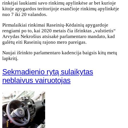
rinkėjai laukiami savo rinkimų apylinkėse ar bet kurioje
kitoje apygardos teritorijoje esančioje rinkimų apylinkėje
nuo 7 iki 20 valandos.
Pirmalaikiai rinkimai Raseinių-Kėdainių apygardoje
rengiami po to, kai 2020 metais čia išrinktas „valstietis“
Arvydas Nekrošius atsisakė parlamentaro mandato, kad
galėtų eiti Raseinių rajono mero pareigas.
Naujai išrinkto parlamentaro kadencija baigsis kitų metų
lapkritį.
Sekmadienio rytą sulaikytas
neblaivus vairuotojas