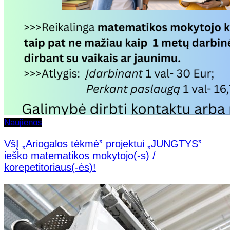
Naujienos
VšĮ „Ariogalos tėkmė” projektui „JUNGTYS”
ieško matematikos mokytojo(-s) /
korepetitoriaus(-ės)!