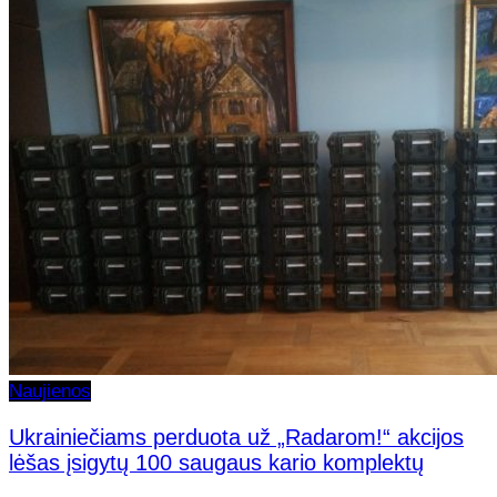
Naujienos
Ukrainiečiams perduota už „Radarom!“ akcijos
lėšas įsigytų 100 saugaus kario komplektų