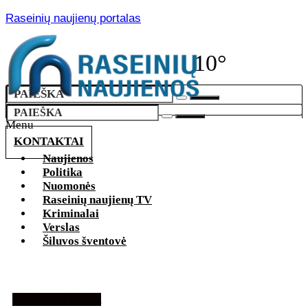
Raseinių naujienų portalas
10°
Menu
KONTAKTAI
Naujienos
Politika
Nuomonės
Raseinių naujienų TV
Kriminalai
Verslas
Šiluvos šventovė
Naujienos
Politika