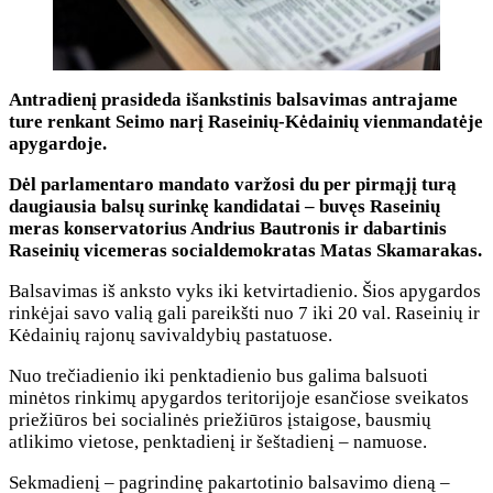
Antradienį prasideda išankstinis balsavimas antrajame
ture renkant Seimo narį Raseinių-Kėdainių vienmandatėje
apygardoje.
Dėl parlamentaro mandato varžosi du per pirmąjį turą
daugiausia balsų surinkę kandidatai – buvęs Raseinių
meras konservatorius Andrius Bautronis ir dabartinis
Raseinių vicemeras socialdemokratas Matas Skamarakas.
Balsavimas iš anksto vyks iki ketvirtadienio. Šios apygardos
rinkėjai savo valią gali pareikšti nuo 7 iki 20 val. Raseinių ir
Kėdainių rajonų savivaldybių pastatuose.
Nuo trečiadienio iki penktadienio bus galima balsuoti
minėtos rinkimų apygardos teritorijoje esančiose sveikatos
priežiūros bei socialinės priežiūros įstaigose, bausmių
atlikimo vietose, penktadienį ir šeštadienį – namuose.
Sekmadienį – pagrindinę pakartotinio balsavimo dieną –