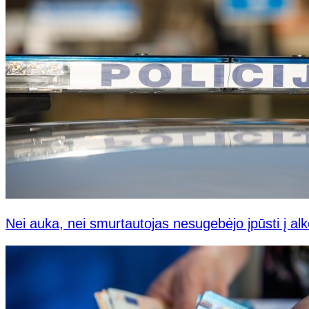
Nei auka, nei smurtautojas nesugebėjo įpūsti į alk