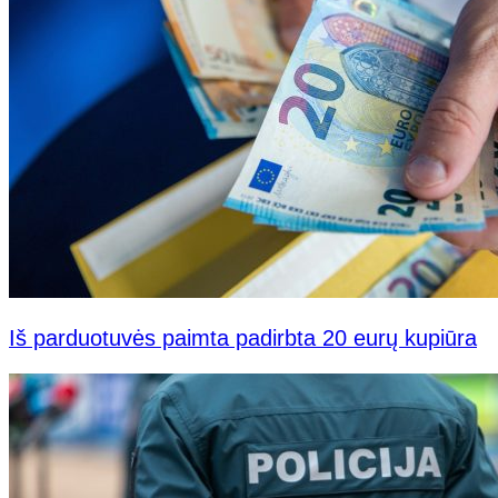
Iš parduotuvės paimta padirbta 20 eurų kupiūra