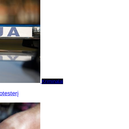
Kriminalai
otesterį