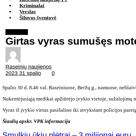
Kriminalai
Verslas
Šiluvos šventovė
Kriminalai
Girtas vyras sumušęs mot
Raseinių naujienos
2023 31 spalio
0
Spalio 30 d. 8.46 val. Raseiniuose, Beržų g., namuose, neblai
Nukentėjusiąją medikai apžiūrėjo įvykio vietoje, sužalojimų n
Vyras iš įvykio vietas pasišalino iki atvykstant policijos par
Šiaulių apskr. VPK informacija
Smulkių ūkių plėtrai – 3 milijonai eurų