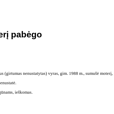
erį pabėgo
vus (girtumas nenustatytas) vyras, gim. 1988 m., sumušė moterį,
enustatė.
eigūnams, ieškomas.