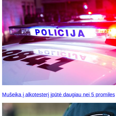
Mušeika į alkotesterį įpūtė daugiau nei 5 promiles