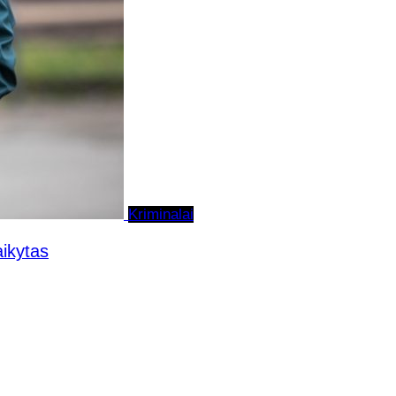
Kriminalai
aikytas