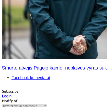
Smurto atvejis Pagojo kaime: neblaivus vyras sul
Facebook komentarai
Subscribe
Login
Notify of