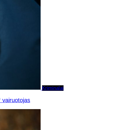
Kriminalai
 vairuotojas