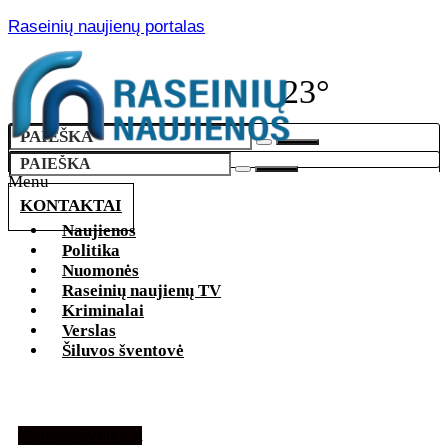
Raseinių naujienų portalas
23°
Menu
KONTAKTAI
Naujienos
Politika
Nuomonės
Raseinių naujienų TV
Kriminalai
Verslas
Šiluvos šventovė
Maistas
Sveikata