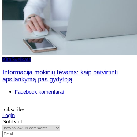
Kita
Sveikata
Informacija mokinių tėvams: kaip patvirtinti
apsilankymą pas gydytoją
Facebook komentarai
Subscribe
Login
Notify of