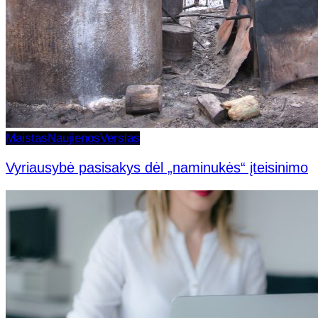
Maistas
Naujienos
Verslas
Vyriausybė pasisakys dėl „naminukės“ įteisinimo