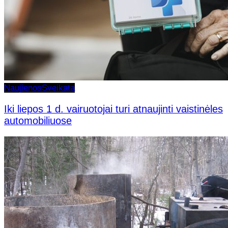
Naujienos
Sveikata
Iki liepos 1 d. vairuotojai turi atnaujinti vaistinėles
automobiliuose