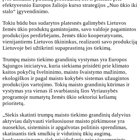
efektyvesnio Europos žaliojo kurso strategijos „Nuo ūkio iki
stalo“ įgyvendinimo.
Tokiu būdu bus sudarytos platesnės galimybės Lietuvos
žemės ūkio produktų gamintojams, savo valdoje pagamintos
produkcijos perdirbėjams, žemės ūkio kooperatyvams,
vienijantiems Lietuvos ūkininkus, realizuoti savo produkciją
Lietuvoje bei užtikrinti supaprastintą jos tiekimą.
Trumpų maisto tiekimo grandinių vystymas yra Europos
Sąjungos iniciatyva, kuria siekiama prisidėti prie klimato
kaitos pokyčių švelninimo, maisto švaistymo mažinimo,
ekologiškos ir pagal maisto kokybės sistemas užaugintos
produkcijos vartojimo. Tokių maisto grandinių kūrimas ir
vystymas yra vienas iš svarbiausių šios Vyriausybės
programoje numatytų žemės ūkio sektoriui keliamų
prioritetų.
„Siekis skatinti trumpų maisto tiekimo grandinių dalyvius
aktyviau dalyvauti viešuosiuose maisto pirkimuose yra
nuoseklus, sisteminis ir apgalvotas politinis sprendimas,
skatinantis tiek smulkių ir vidutinių ūkių augimą,
konkurencingumą, tiek prisidedantis prie visuomeninės