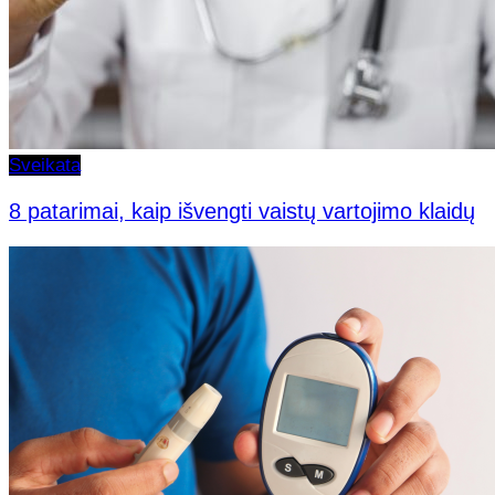
Sveikata
8 patarimai, kaip išvengti vaistų vartojimo klaidų