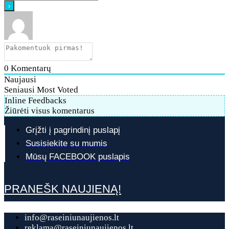
0
Komentarų
Naujausi
Seniausi
Most Voted
Inline Feedbacks
Žiūrėti visus komentarus
Grįžti į pagrindinį puslapį
Susisiekite su mumis
Mūsų FACEBOOK puslapis
PRANEŠK NAUJIENĄ!
info@raseiniunaujienos.lt
reklama@raseiniunaujienos.lt