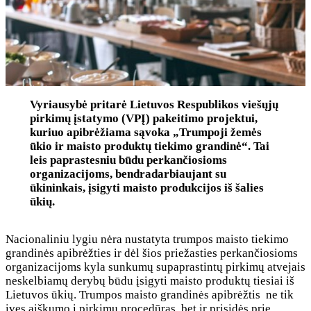
Vyriausybė pritarė Lietuvos Respublikos viešųjų
pirkimų įstatymo (VPĮ) pakeitimo projektui,
kuriuo apibrėžiama sąvoka „Trumpoji žemės
ūkio ir maisto produktų tiekimo grandinė“. Tai
leis paprastesniu būdu perkančiosioms
organizacijoms, bendradarbiaujant su
ūkininkais, įsigyti maisto produkcijos iš šalies
ūkių.
Nacionaliniu lygiu nėra nustatyta trumpos maisto tiekimo
grandinės apibrėžties ir dėl šios priežasties perkančiosioms
organizacijoms kyla sunkumų supaprastintų pirkimų atvejais
neskelbiamų derybų būdu įsigyti maisto produktų tiesiai iš
Lietuvos ūkių. Trumpos maisto grandinės apibrėžtis ne tik
įves aiškumo į pirkimų procedūras, bet ir prisidės prie