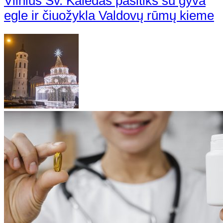
Vilnius Šv. Kalėdas pasitiks su gyva
egle ir čiuožykla Valdovų rūmų kieme