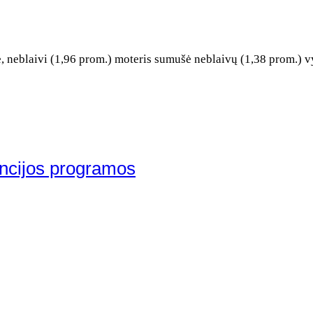
, neblaivi (1,96 prom.) moteris sumušė neblaivų (1,38 prom.) v
encijos programos