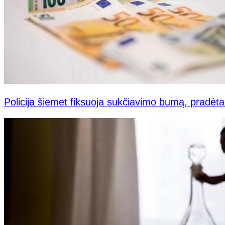
Policija šiemet fiksuoja sukčiavimo bumą, pradėta 