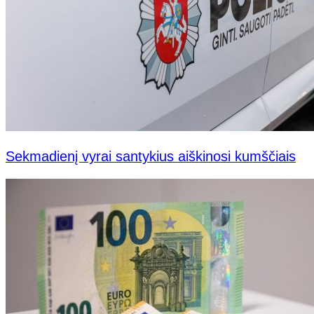
Sekmadienį vyrai santykius aiškinosi kumščiais