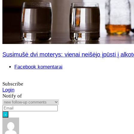
Susimušė dvi moterys: vienai neišėjo įpūsti į alkote
Facebook komentarai
Subscribe
Login
Notify of