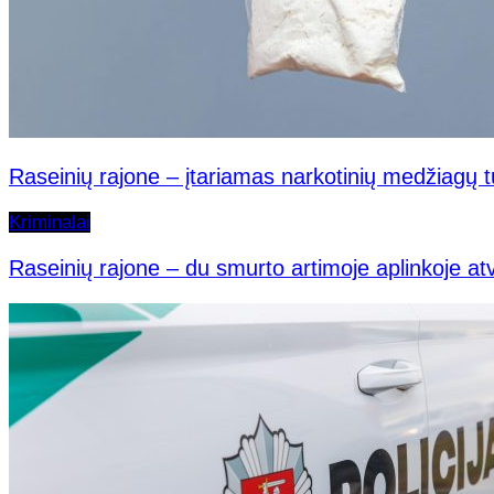
Raseinių rajone – įtariamas narkotinių medžiagų t
Kriminalai
Raseinių rajone – du smurto artimoje aplinkoje atv