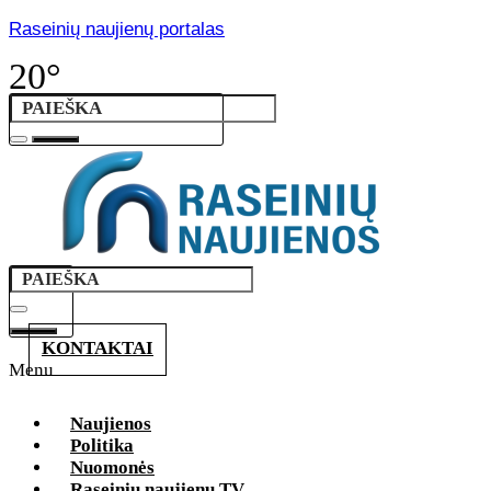
Raseinių naujienų portalas
20°
KONTAKTAI
Menu
Naujienos
Politika
Nuomonės
Raseinių naujienų TV