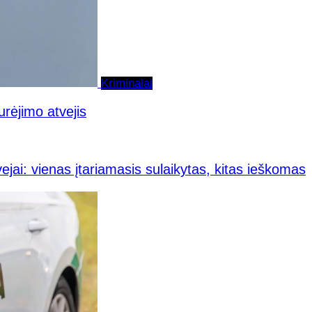
Kriminalai
urėjimo atvejis
ejai: vienas įtariamasis sulaikytas, kitas ieškomas