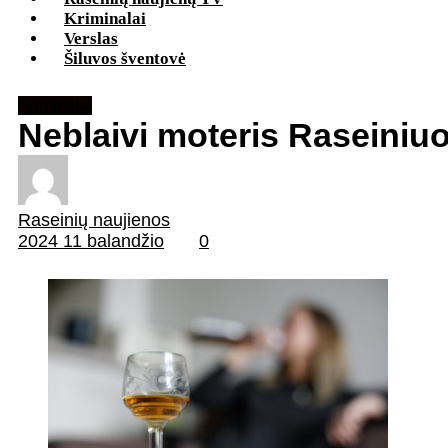
Kriminalai
Verslas
Šiluvos šventovė
Kriminalai
Neblaivi moteris Raseiniu
Raseinių naujienos
2024 11 balandžio
0