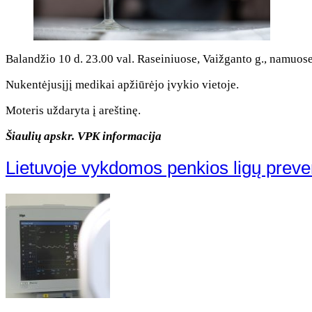
Balandžio 10 d. 23.00 val. Raseiniuose, Vaižganto g., namuose
Nukentėjusįjį medikai apžiūrėjo įvykio vietoje.
Moteris uždaryta į areštinę.
Šiaulių apskr. VPK informacija
Lietuvoje vykdomos penkios ligų prev