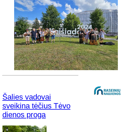
Šalies vadovai
sveikina tėčius Tėvo
dienos proga