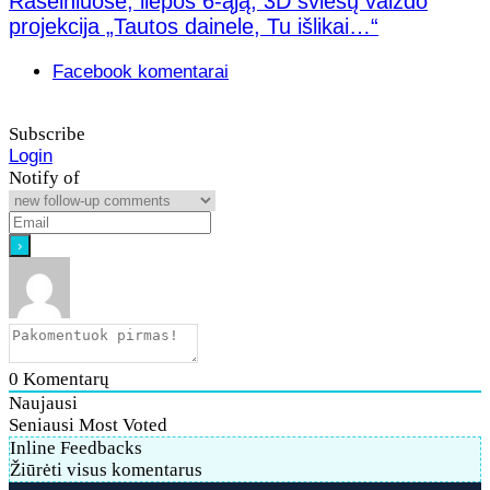
Raseiniuose, liepos 6-ąją, 3D šviesų vaizdo
projekcija „Tautos dainele, Tu išlikai…“
Facebook komentarai
Subscribe
Login
Notify of
0
Komentarų
Naujausi
Seniausi
Most Voted
Inline Feedbacks
Žiūrėti visus komentarus