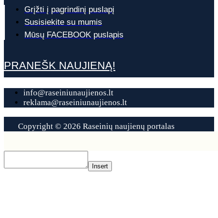
Grįžti į pagrindinį puslapį
Susisiekite su mumis
Mūsų FACEBOOK puslapis
PRANEŠK NAUJIENĄ!
info@raseiniunaujienos.lt
reklama@raseiniunaujienos.lt
Copyright © 2026 Raseinių naujienų portalas
Contact
Us
Insert