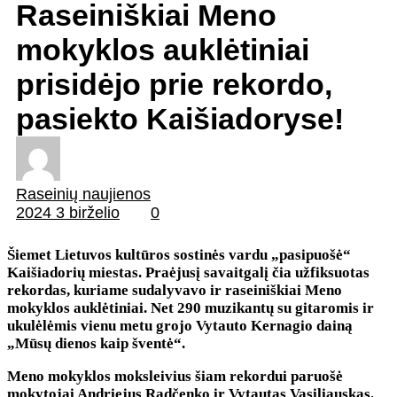
Raseiniškiai Meno
mokyklos auklėtiniai
prisidėjo prie rekordo,
pasiekto Kaišiadoryse!
Raseinių naujienos
2024 3 birželio
0
Šiemet Lietuvos kultūros sostinės vardu „pasipuošė“
Kaišiadorių miestas. Praėjusį savaitgalį čia užfiksuotas
rekordas, kuriame sudalyvavo ir raseiniškiai Meno
mokyklos auklėtiniai. Net 290 muzikantų su gitaromis ir
ukulėlėmis vienu metu grojo Vytauto Kernagio dainą
„Mūsų dienos kaip šventė“.
Meno mokyklos moksleivius šiam rekordui paruošė
mokytojai Andriejus Radčenko ir Vytautas Vasiliauskas.