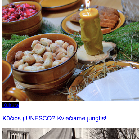
Kultūra
Kūčios į UNESCO? Kviečiame jungtis!