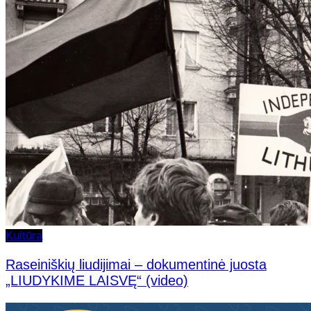
Kultūra
Raseiniškių liudijimai – dokumentinė juosta
„LIUDYKIME LAISVĘ“ (video)