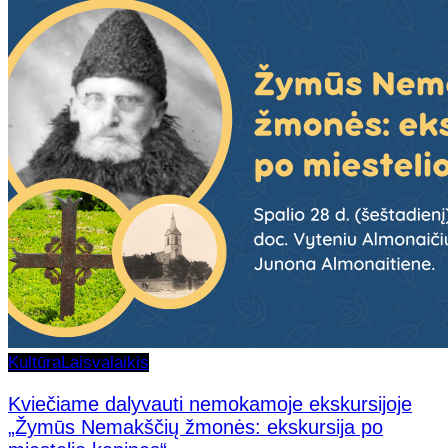
Kultūra
Laisvalaikis
Kviečiame dalyvauti nemokamoje ekskursijoje
„Žymūs Nemakščių žmonės: ekskursija po