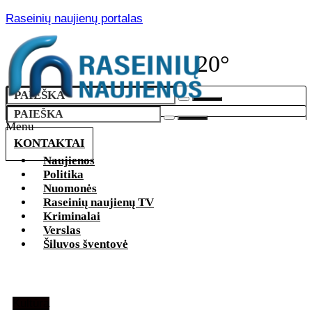
Raseinių naujienų portalas
20°
Menu
KONTAKTAI
Naujienos
Politika
Nuomonės
Raseinių naujienų TV
Kriminalai
Verslas
Šiluvos šventovė
Kultūra