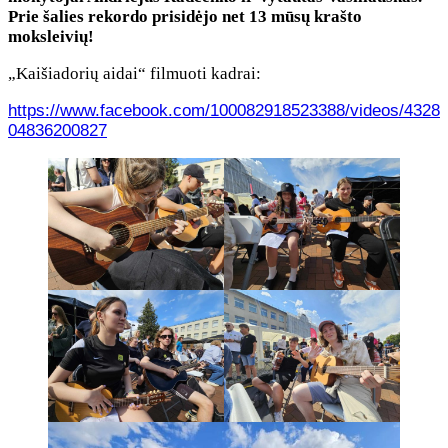
Prie šalies rekordo prisidėjo net 13 mūsų krašto
moksleivių!
„Kaišiadorių aidai“ filmuoti kadrai:
https://www.facebook.com/100082918523388/videos/4328
04836200827