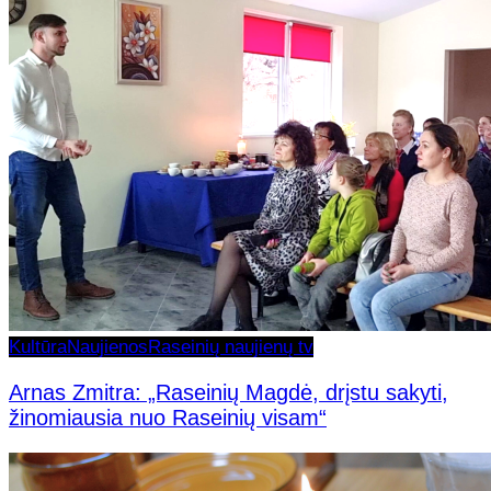
Kultūra
Naujienos
Raseinių naujienų tv
Arnas Zmitra: „Raseinių Magdė, drįstu sakyti,
žinomiausia nuo Raseinių visam“