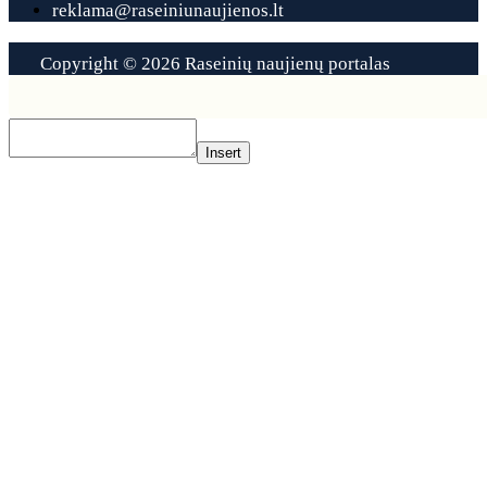
reklama@raseiniunaujienos.lt
Copyright © 2026 Raseinių naujienų portalas
Contact
Us
Insert