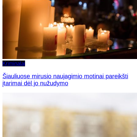
Kriminalai
Šiauliuose mirusio naujagimio motinai pareikšti
įtarimai dėl jo nužudymo