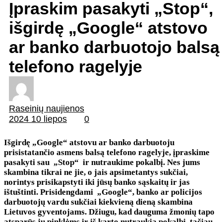
Įpraskim pasakyti „Stop“,
išgirdę „Google“ atstovo
ar banko darbuotojo balsą
telefono ragelyje
Raseinių naujienos
2024 10 liepos
0
Išgirdę „Google“ atstovu ar banko darbuotoju
prisistatančio asmens balsą telefono ragelyje, įpraskime
pasakyti sau „Stop“ ir nutraukime pokalbį. Nes jums
skambina tikrai ne jie, o jais apsimetantys sukčiai,
norintys prisikapstyti iki jūsų banko sąskaitų ir jas
ištuštinti. Prisidengdami „Google“, banko ar policijos
darbuotojų vardu sukčiai kiekvieną dieną skambina
Lietuvos gyventojams. Džiugu, kad dauguma žmonių tapo
atsparūs jų pinklėms ir iš karto nutraukia pokalbį, tačiau