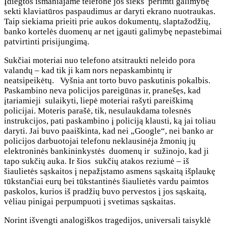
Įdiegtos išmaniajame telefone jos sieks perimti galimybę
sekti klaviatūros paspaudimus ar daryti ekrano nuotraukas.
Taip siekiama prieiti prie aukos dokumentų, slaptažodžių,
banko kortelės duomenų ar net įgauti galimybę nepastebimai
patvirtinti prisijungimą.
Sukčiai moteriai nuo telefono atsitraukti neleido pora
valandų – kad tik ji kam nors nepaskambintų ir
neatsipeikėtų. Vyšnia ant torto buvo paskutinis pokalbis.
Paskambino neva policijos pareigūnas ir, pranešęs, kad
įtariamieji sulaikyti, liepė moteriai rašyti pareiškimą
policijai. Moteris parašė, tik, nesulaukdama tolesnės
instrukcijos, pati paskambino į policiją klausti, ką jai toliau
daryti. Jai buvo paaiškinta, kad nei „Google“, nei banko ar
policijos darbuotojai telefonu neklausinėja žmonių jų
elektroninės bankininkystės duomenų ir sužinojo, kad ji
tapo sukčių auka. Ir šios sukčių atakos reziumė – iš
šiaulietės sąskaitos į nepažįstamo asmens sąskaitą išplaukę
tūkstančiai eurų bei tūkstantinės šiaulietės vardu paimtos
paskolos, kurios iš pradžių buvo pervestos į jos sąskaitą,
vėliau pinigai perpumpuoti į svetimas sąskaitas.
Norint išvengti analogiškos tragedijos, universali taisyklė