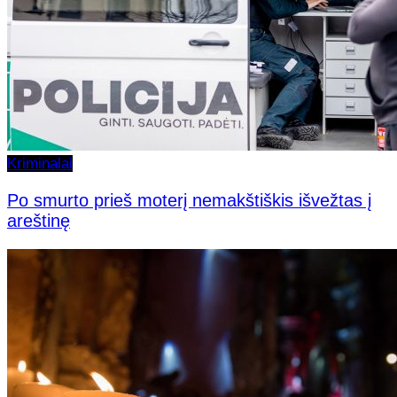
Kriminalai
Po smurto prieš moterį nemakštiškis išvežtas į
areštinę