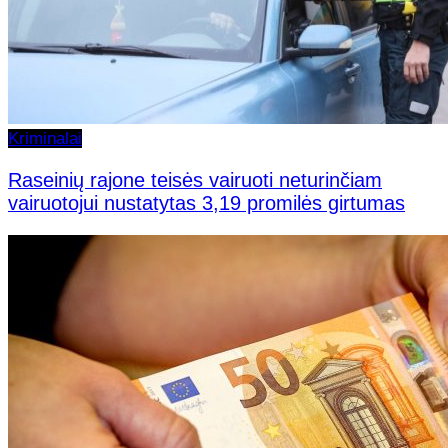
Kriminalai
Raseinių rajone teisės vairuoti neturinčiam
vairuotojui nustatytas 3,19 promilės girtumas