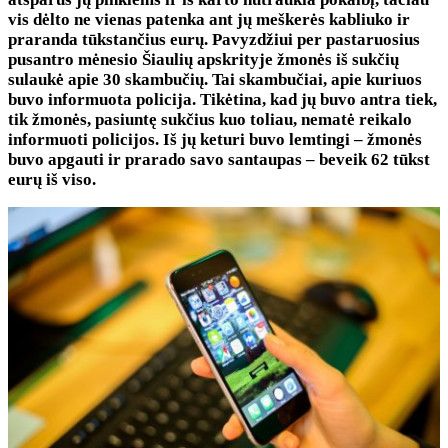
vis dėlto ne vienas patenka ant jų meškerės kabliuko ir
praranda tūkstančius eurų. Pavyzdžiui per pastaruosius
pusantro mėnesio Šiaulių apskrityje žmonės iš sukčių
sulaukė apie 30 skambučių. Tai skambučiai, apie kuriuos
buvo informuota policija. Tikėtina, kad jų buvo antra tiek,
tik žmonės, pasiuntę sukčius kuo toliau, nematė reikalo
informuoti policijos. Iš jų keturi buvo lemtingi – žmonės
buvo apgauti ir prarado savo santaupas – beveik 62 tūkst
eurų iš viso.