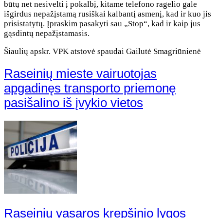
būtų net nesivelti į pokalbį, kitame telefono ragelio gale
išgirdus nepažįstamą rusiškai kalbantį asmenį, kad ir kuo jis
prisistatytų. Įpraskim pasakyti sau „Stop“, kad ir kaip jus
gąsdintų nepažįstamasis.
Šiaulių apskr. VPK atstovė spaudai Gailutė Smagriūnienė
Raseinių mieste vairuotojas
apgadinęs transporto priemonę
pasišalino iš įvykio vietos
Raseinių vasaros krepšinio lygos