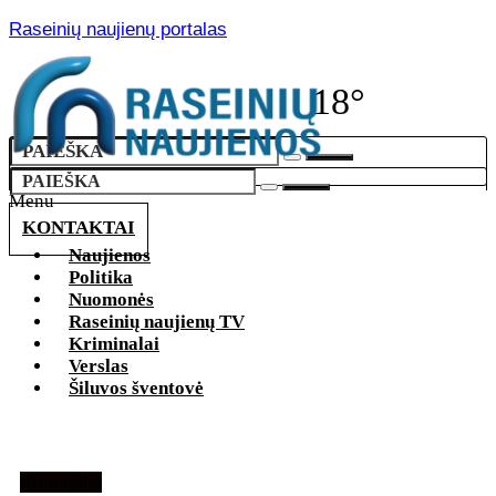
Raseinių naujienų portalas
18°
Menu
KONTAKTAI
Naujienos
Politika
Nuomonės
Raseinių naujienų TV
Kriminalai
Verslas
Šiluvos šventovė
Kriminalai