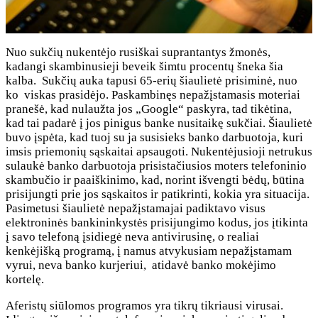
Nuo sukčių nukentėjo rusiškai suprantantys žmonės,
kadangi skambinusieji beveik šimtu procentų šneka šia
kalba. Sukčių auka tapusi 65-erių šiaulietė prisiminė, nuo
ko viskas prasidėjo. Paskambinęs nepažįstamasis moteriai
pranešė, kad nulaužta jos „Google“ paskyra, tad tikėtina,
kad tai padarė į jos pinigus banke nusitaikę sukčiai. Šiaulietė
buvo įspėta, kad tuoj su ja susisieks banko darbuotoja, kuri
imsis priemonių sąskaitai apsaugoti. Nukentėjusioji netrukus
sulaukė banko darbuotoja prisistačiusios moters telefoninio
skambučio ir paaiškinimo, kad, norint išvengti bėdų, būtina
prisijungti prie jos sąskaitos ir patikrinti, kokia yra situacija.
Pasimetusi šiaulietė nepažįstamajai padiktavo visus
elektroninės bankininkystės prisijungimo kodus, jos įtikinta
į savo telefoną įsidiegė neva antivirusinę, o realiai
kenkėjišką programą, į namus atvykusiam nepažįstamam
vyrui, neva banko kurjeriui, atidavė banko mokėjimo
kortelę.
Aferistų siūlomos programos yra tikrų tikriausi virusai.