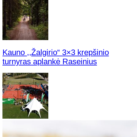
Kauno ,,Žalgirio“ 3×3 krepšinio
turnyras aplankė Raseinius