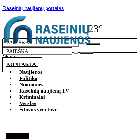
Raseinių naujienų portalas
23°
Menu
KONTAKTAI
Naujienos
Politika
Nuomonės
Raseinių naujienų TV
Kriminalai
Verslas
Šiluvos šventovė
Kriminalai