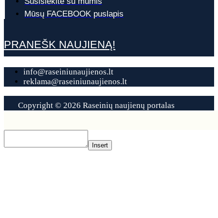
Susisiekite su mumis
Mūsų FACEBOOK puslapis
PRANEŠK NAUJIENĄ!
info@raseiniunaujienos.lt
reklama@raseiniunaujienos.lt
Copyright © 2026 Raseinių naujienų portalas
Contact
Us
Insert