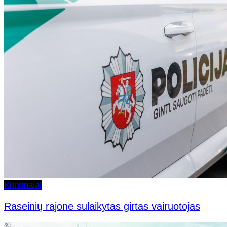
Kriminalai
Raseinių rajone sulaikytas girtas vairuotojas