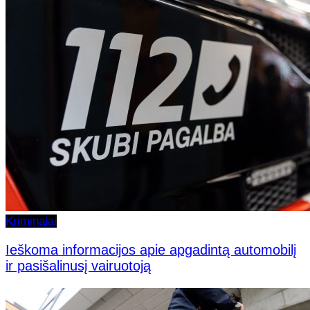
Kriminalai
Ieškoma informacijos apie apgadintą automobilį
ir pasišalinusį vairuotoją