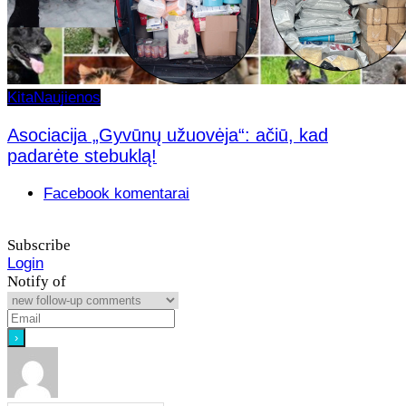
Kita
Naujienos
Asociacija „Gyvūnų užuovėja“: ačiū, kad
padarėte stebuklą!
Facebook komentarai
Subscribe
Login
Notify of