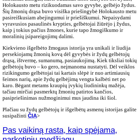
Holokausto metu rizikuodamas savo gyvybe, gelbėjo žydus.
Šių žmonių drąsa buvo visiška priešingybė Holokausto metu
pasireiškusiam abejingumui ir priešiškumui. Nepaisydami
vyravusios pasaulinės krypties, gelbėtojai žiūrėjo į žydus,
kaip į tokius pačius žmones, kurie tapo žmogiškumo ir
moralinių įsipareigojimų dalimi.
Kiekvieno išgelbėto žmogaus istorija yra unikali ir liudija
persekiojamų žmonių kovą dėl gyvybės ir žydų gelbėtojų
drąsą, ištvermę, sumanumą, pasiaukojimą. Kiek tiksliai tokių
gelbėtojų buvo – ko gero, neįmanoma nustatyti. Dėl veiklos
rizikingumo gelbėtojai tai kartais slėpė ir nuo artimiausių
šeimos narių, apie žydų gelbėjimą vengta kalbėti net po
karo. Bėgant metams kraupių įvykių liudininkų mažėja,
tačiau mirčiai pasmerktų žmonių patirtos kančios,
pasipriešinimas nužmoginimui mus jaudina iki šiol.
Plačiau su žydų gelbėtojų ir išgelbėtų asmenų istorijas galite
susipažinti
ČIA
>
Pas vaikiną rasta, kaip spėjama,
narkotinių medžiagų