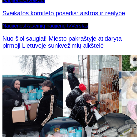
Naujienos
Sveikata
Sveikatos komiteto posėdis: aistros ir realybė
Naujienos
Raseinių naujienų tv
Verslas
Nuo šiol saugiai! Miesto pakraštyje atidaryta
pirmoji Lietuvoje sunkvežimių aikštelė