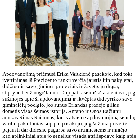
Apdovanojimą priėmusi Erika Vaitkienė pasakojo, kad toks
įvertinimas iš Prezidento rankų verčia jaustis itin pakylėtai,
didžiuotis savo giminės protėviais ir žavėtis jų drąsa,
stiprybe bei žmogiškumu. Taip pat raseiniškė akcentavo, jog
sužinojęs apie šį apdovanojimą ir įkvėptas didvyriško savo
giminaičių poelgio, jos sūnus Erlandas pradėjo giliau
domėtis visos šeimos istorija. Antano ir Onos Račiūnų
anūkas Rimas Račiūnas, kuris atsiėmė apdovanojimą senelių
vardu, pakalbintas taip pat pasakojo, jog ši žinia privertė
pajausti dar didesnę pagarbą savo artimiesiems ir minėjo,
kad aplinkiniai apie jo senelius visada atsiliepdavo kaip apie