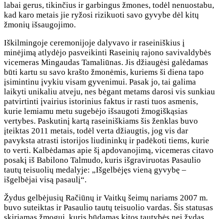
labai gerus, tikinčius ir garbingus žmones, todėl nenuostabu,
kad karo metais jie ryžosi rizikuoti savo gyvybe dėl kitų
žmonių išsaugojimo.
Iškilmingoje ceremonijoje dalyvavo ir raseiniškius į
minėjimą atlydėjo pasveikinti Raseinių rajono savivaldybės
vicemeras Mingaudas Tamaliūnas. Jis džiaugėsi galėdamas
būti kartu su savo krašto žmonėmis, kuriems ši diena tapo
įsimintinu įvykiu visam gyvenimui. Pasak jo, tai galima
laikyti unikaliu atveju, nes bėgant metams darosi vis sunkiau
patvirtinti įvairius istorinius faktus ir rasti tuos asmenis,
kurie lemiamu metu sugebėjo išsaugoti žmogiškąsias
vertybes. Paskutinį kartą raseiniškiams šis ženklas buvo
įteiktas 2011 metais, todėl verta džiaugtis, jog vis dar
pavyksta atrasti istorijos liudininkų ir padėkoti tiems, kurie
to verti. Kalbėdamas apie šį apdovanojimą, vicemeras citavo
posakį iš Babilono Talmudo, kuris išgraviruotas Pasaulio
tautų teisuolių medalyje: „Išgelbėjęs vieną gyvybę –
išgelbėjai visą pasaulį“.
Žydus gelbėjusių Račiūnų ir Vaitkų šeimų nariams 2007 m.
buvo suteiktas ir Pasaulio tautų teisuolio vardas. Šis statusas
skiriamas žmogui, kuris būdamas kitos tautybės nei žydas,