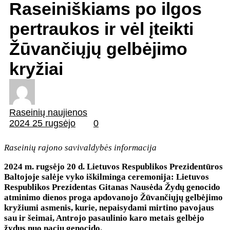
Raseiniškiams po ilgos
pertraukos ir vėl įteikti
Žūvančiųjų gelbėjimo
kryžiai
Raseinių naujienos
2024 25 rugsėjo
0
Raseinių rajono savivaldybės informacija
2024 m. rugsėjo 20 d. Lietuvos Respublikos Prezidentūros
Baltojoje salėje vyko iškilminga ceremonija: Lietuvos
Respublikos Prezidentas Gitanas Nausėda Žydų genocido
atminimo dienos proga apdovanojo Žūvančiųjų gelbėjimo
kryžiumi asmenis, kurie, nepaisydami mirtino pavojaus
sau ir šeimai, Antrojo pasaulinio karo metais gelbėjo
žydus nuo nacių genocido.