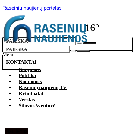
Raseinių naujienų portalas
16°
Menu
KONTAKTAI
Naujienos
Politika
Nuomonės
Raseinių naujienų TV
Kriminalai
Verslas
Šiluvos šventovė
Naujienos