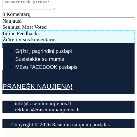
0
Komentarų
Naujausi
Seniausi
Most Voted
Inline Feedbacks
Žiūrėti visus komentarus
Grįžti į pagrindinį puslapį
Susisiekite su mumis
Mūsų FACEBOOK puslapis
PRANEŠK NAUJIENĄ!
info@raseiniunaujienos.lt
reklama@raseiniunaujienos.lt
Copyright © 2026 Raseinių naujienų portalas