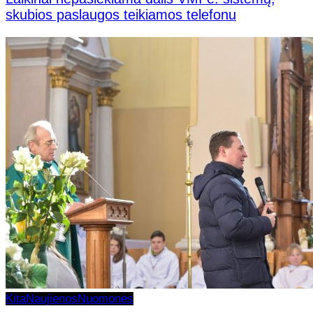
skubios paslaugos teikiamos telefonu
Kita
Naujienos
Nuomonės