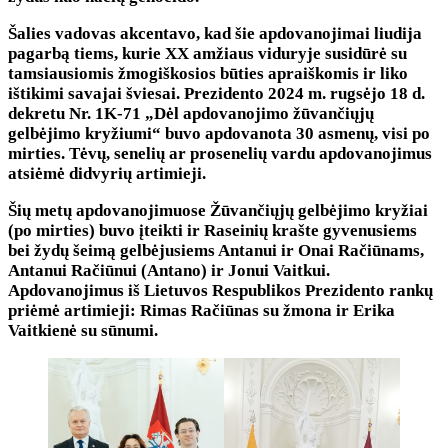
Šalies vadovas akcentavo, kad šie apdovanojimai liudija
pagarbą tiems, kurie XX amžiaus viduryje susidūrė su
tamsiausiomis žmogiškosios būties apraiškomis ir liko
ištikimi savajai šviesai. Prezidento 2024 m. rugsėjo 18 d.
dekretu Nr. 1K-71 „Dėl apdovanojimo žūvančiųjų
gelbėjimo kryžiumi“ buvo apdovanota 30 asmenų, visi po
mirties. Tėvų, senelių ar prosenelių vardu apdovanojimus
atsiėmė didvyrių artimieji.
Šių metų apdovanojimuose Žūvančiųjų gelbėjimo kryžiai
(po mirties) buvo įteikti ir Raseinių krašte gyvenusiems
bei žydų šeimą gelbėjusiems Antanui ir Onai Račiūnams,
Antanui Račiūnui (Antano) ir Jonui Vaitkui.
Apdovanojimus iš Lietuvos Respublikos Prezidento rankų
priėmė artimieji: Rimas Račiūnas su žmona ir Erika
Vaitkienė su sūnumi.