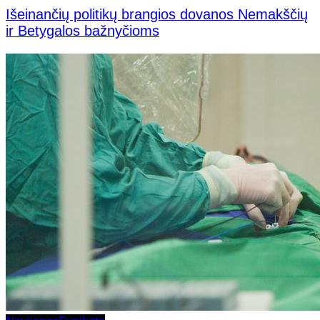
Išeinančių politikų brangios dovanos Nemakščių
ir Betygalos bažnyčioms