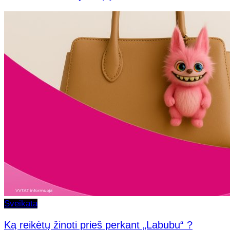
Sveikata
Ką reikėtų žinoti prieš perkant „Labubu“ ?