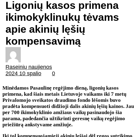
Ligonių kasos primena
ikimokyklinukų tėvams
apie akinių lęšių
kompensavimą
Raseinių naujienos
2024 10 spalio
0
Minėdamos Pasaulinę regėjimo dieną, ligonių kasos
primena, kad šiais metais Lietuvoje vaikams iki 7 metų
Privalomojo sveikatos draudimo fondo lėšomis buvo
pradėta kompensuoti didžioji dalis akinių lęšių kainos. Jau
per 700 ikimokyklinio amžiaus vaikų pasinaudojo šia
parama, padedančia užtikrinti geresnę vaikų regėjimo
priežiūrą ankstyvame amžiuje.
Iki tol kompensuojamieji akinių lęšiai dėl regos sutrikimo