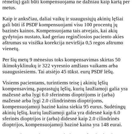
rėmelių) gali būti kompensuojama ne dažniau kaip kartą per
metus.
Kaip ir anksčiau, daliai vaikų ir suaugusiųjų akinių lęšiai
gali būti iš PSDF kompensuojami visu 100 procentų jų
bazinės kainos. Kompensuojama tais atvejais, kai akių
gydytojas nustato, kad geriau reginčiosios paciento akies
aštrumas su visiška korekcija neviršija 0,5 regos aštrumo
vienetų.
Per šių metų 9 mėnesius toks kompensavimas skirtas 50
ikimokyklinukų ir 322 vyresnio amžiaus vaikams arba
suaugusiesiems. Tai atsiėjo 45 tūkst. eurų PSDF lėšų.
Visiems pacientams, turintiems teisę į akinių lęšių
kompensavimą, paprastųjų lęšių, kurių laužiamoji galia yra
mažesnė arba lygi 6.0 sferinėms dioptrijoms ir (arba)
mažesnė arba lygi 2.0 cilindrinėms dioptrijoms,
kompensuojamoji bazinė kaina siekia 95 eurus. Sudėtingų
akinių lęšių, kurių laužiamoji galia yra didesnė kaip 6.0
sferinės dioptrijos ir (arba) didesnė kaip 2.0 cilindrinės
dioptrijos, kompensuojamoji bazinė kaina yra 148 eurai.