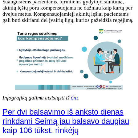
Suaugusiems pacientams, turintiems gydytojo siuntimą,
akinių lęšių pora kompensuojama ne dažniau kaip kartą per
dvejus metus. Kompensuojamieji akinių lęšiai pacientams
gali būti skiriami dėl įvairių ligų, kurios pažeidžia regėjimą.
Infografiką galima atsisiųsti iš
čia
.
Per dvi balsavimo iš anksto dienas
rinkdami Seimą jau balsavo daugiau
kaip 106 tūkst. rinkėjų