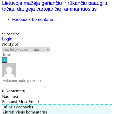
Lietuvoje mažėja geriančių ir rūkančių paauglių,
tačiau daugėja vartojančių raminamuosius
Facebook komentarai
Subscribe
Login
Notify of
0
Komentarų
Naujausi
Seniausi
Most Voted
Inline Feedbacks
Žiūrėti visus komentarus