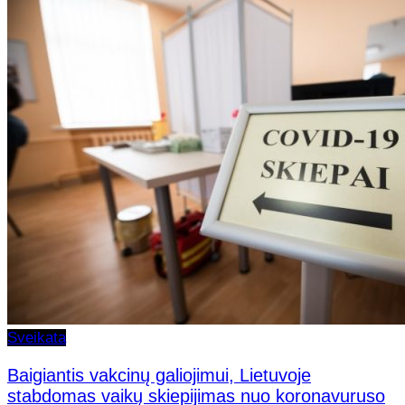
Sveikata
Baigiantis vakcinų galiojimui, Lietuvoje
stabdomas vaikų skiepijimas nuo koronavuruso