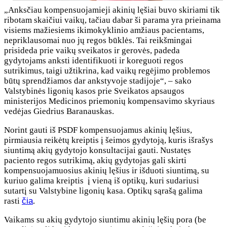
„Anksčiau kompensuojamieji akinių lęšiai buvo skiriami tik
ribotam skaičiui vaikų, tačiau dabar ši parama yra prieinama
visiems mažiesiems ikimokyklinio amžiaus pacientams,
nepriklausomai nuo jų regos būklės. Tai reikšmingai
prisideda prie vaikų sveikatos ir gerovės, padeda
gydytojams anksti identifikuoti ir koreguoti regos
sutrikimus, taigi užtikrina, kad vaikų regėjimo problemos
būtų sprendžiamos dar ankstyvoje stadijoje“, – sako
Valstybinės ligonių kasos prie Sveikatos apsaugos
ministerijos Medicinos priemonių kompensavimo skyriaus
vedėjas Giedrius Baranauskas.
Norint gauti iš PSDF kompensuojamus akinių lęšius,
pirmiausia reikėtų kreiptis į šeimos gydytoją, kuris išrašys
siuntimą akių gydytojo konsultacijai gauti. Nustatęs
paciento regos sutrikimą, akių gydytojas gali skirti
kompensuojamuosius akinių lęšius ir išduoti siuntimą, su
kuriuo galima kreiptis į vieną iš optikų, kuri sudariusi
sutartį su Valstybine ligonių kasa. Optikų sąrašą galima
rasti
čia
.
Vaikams su akių gydytojo siuntimu akinių lęšių pora (be