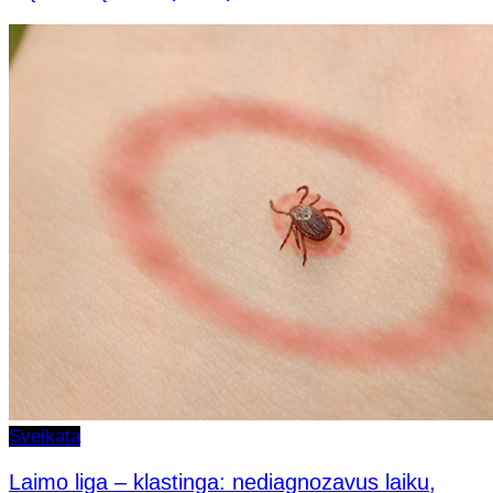
Sveikata
Laimo liga – klastinga: nediagnozavus laiku,