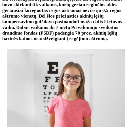
buvo skiriami tik vaikams, kurių geriau reginčios akies
geriausiai koreguotas regos aštrumas neviršijo 0,5 regos
aštrumo vienetų. Dėl šios priežasties akinių lęšių
kompensavimu galėdavo pasinaudoti maža dalis Lietuvos
vaikų. Dabar vaikams iki 7 metų Privalomojo sveikatos
draudimo fondas (PSDF) padengia 70 proc. akinių lęšių
bazinės kainos neatsižvelgiant į regėjimo aštrumą.