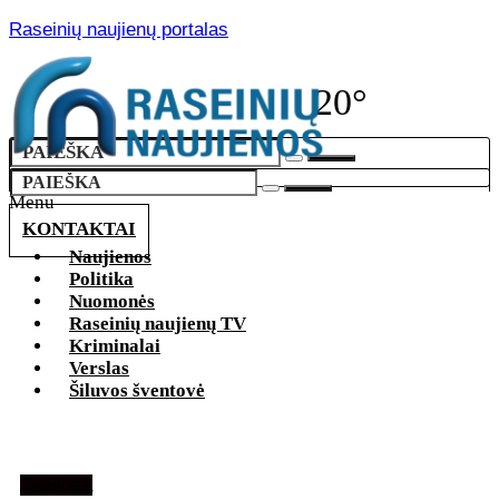
Raseinių naujienų portalas
20°
Menu
KONTAKTAI
Naujienos
Politika
Nuomonės
Raseinių naujienų TV
Kriminalai
Verslas
Šiluvos šventovė
Sveikata