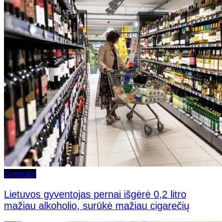
Sveikata
Lietuvos gyventojas pernai išgėrė 0,2 litro
mažiau alkoholio, surūkė mažiau cigarečių