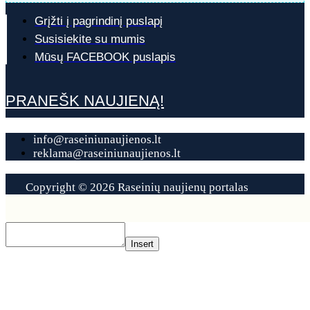
Grįžti į pagrindinį puslapį
Susisiekite su mumis
Mūsų FACEBOOK puslapis
PRANEŠK NAUJIENĄ!
info@raseiniunaujienos.lt
reklama@raseiniunaujienos.lt
Copyright © 2026 Raseinių naujienų portalas
Contact
Us
Insert