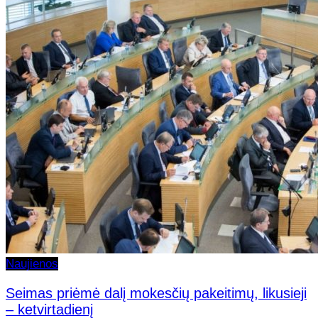
Naujienos
Seimas priėmė dalį mokesčių pakeitimų, likusieji
– ketvirtadienį