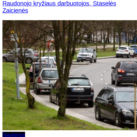
Raudonojo kryžiaus darbuotojos, Staselės
Zaicienės
Naujienos