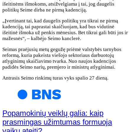
išeitinėms išmokoms, atsižvelgiama į tai, jog daugelis
politikų Seime dirba ne pirmą kadenciją.
„Įvertinant tai, kad daugelis politikų yra tikrai ne pirmą
kadenciją, tai paprastai skaičiuojam, kad bus vidutinė
išeitinė išmoka už penkis mėnesius. Bet tikrai gali būti jos ir
mažesnės“, – kalbėjo Seimo kanclerė.
Seimas praėjusių metų gegužę priėmė valstybės tarnybos
reformą, kuria pakeista viešojo sektoriaus darbuotojų
atlyginimų skaičiavimo tvarka. Nuo naujos kadencijos
padidės Seimo narių, premjero ir ministrų atlyginimai.
Antrasis Seimo rinkimų turas vyks spalio 27 dieną.
Popamokinių veiklų galia: kaip
prasmingas užimtumas formuoja
vaikų ateitį?