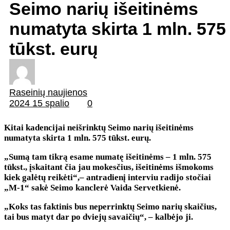
Seimo narių išeitinėms
numatyta skirta 1 mln. 575
tūkst. eurų
Raseinių naujienos
2024 15 spalio
0
Kitai kadencijai neišrinktų Seimo narių išeitinėms
numatyta skirta 1 mln. 575 tūkst. eurų.
„Sumą tam tikrą esame numatę išeitinėms – 1 mln. 575
tūkst., įskaitant čia jau mokesčius, išeitinėms išmokoms
kiek galėtų reikėti“,– antradienį interviu radijo stočiai
„M-1“ sakė Seimo kanclerė Vaida Servetkienė.
„Koks tas faktinis bus neperrinktų Seimo narių skaičius,
tai bus matyt dar po dviejų savaičių“, – kalbėjo ji.