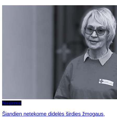
Naujienos
Šiandien netekome didelės širdies žmogaus,