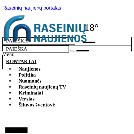
Raseinių naujienų portalas
18°
Menu
KONTAKTAI
Naujienos
Politika
Nuomonės
Raseinių naujienų TV
Kriminalai
Verslas
Šiluvos šventovė
Naujienos