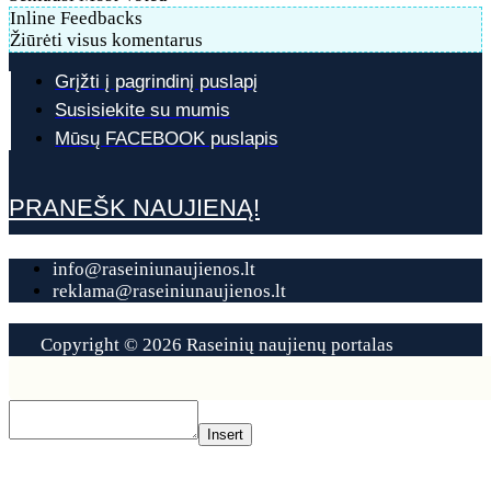
Inline Feedbacks
Žiūrėti visus komentarus
Grįžti į pagrindinį puslapį
Susisiekite su mumis
Mūsų FACEBOOK puslapis
PRANEŠK NAUJIENĄ!
info@raseiniunaujienos.lt
reklama@raseiniunaujienos.lt
Copyright © 2026 Raseinių naujienų portalas
Contact
Us
Insert