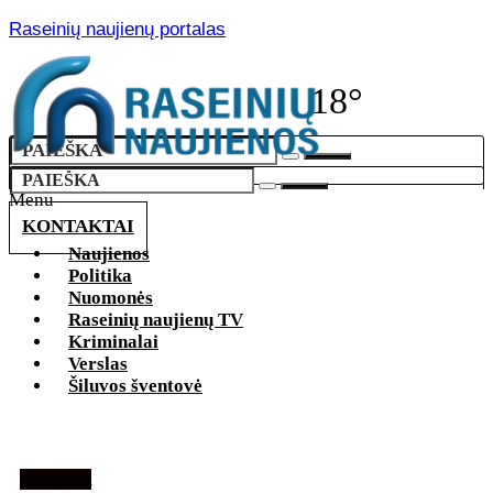
Raseinių naujienų portalas
18°
Menu
KONTAKTAI
Naujienos
Politika
Nuomonės
Raseinių naujienų TV
Kriminalai
Verslas
Šiluvos šventovė
Sveikata