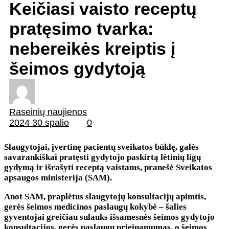
Keičiasi vaisto receptų
pratęsimo tvarka:
nebereikės kreiptis į
šeimos gydytoją
Raseinių naujienos
2024 30 spalio
0
Slaugytojai, įvertinę pacientų sveikatos būklę, galės
savarankiškai pratęsti gydytojo paskirtą lėtinių ligų
gydymą ir išrašyti receptą vaistams, pranešė Sveikatos
apsaugos ministerija (SAM).
Anot SAM, praplėtus slaugytojų konsultacijų apimtis,
gerės šeimos medicinos paslaugų kokybė – šalies
gyventojai greičiau sulauks išsamesnės šeimos gydytojo
konsultacijos, gerės paslaugų prieinamumas, o šeimos