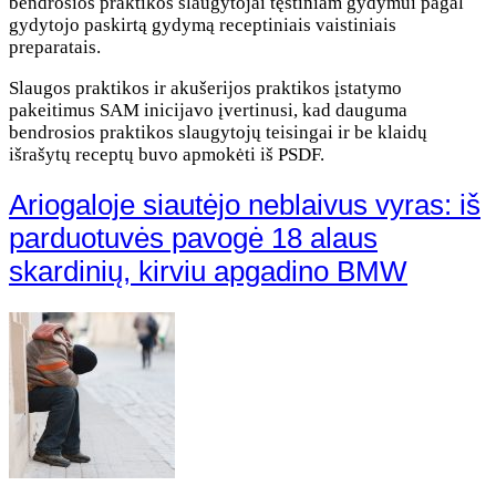
bendrosios praktikos slaugytojai tęstiniam gydymui pagal
gydytojo paskirtą gydymą receptiniais vaistiniais
preparatais.
Slaugos praktikos ir akušerijos praktikos įstatymo
pakeitimus SAM inicijavo įvertinusi, kad dauguma
bendrosios praktikos slaugytojų teisingai ir be klaidų
išrašytų receptų buvo apmokėti iš PSDF.
Ariogaloje siautėjo neblaivus vyras: iš
parduotuvės pavogė 18 alaus
skardinių, kirviu apgadino BMW