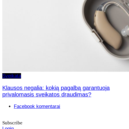
Sveikata
Klausos negalia: kokią pagalbą garantuoja
privalomasis sveikatos draudimas?
Facebook komentarai
Subscribe
Login