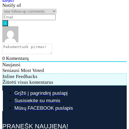
Notify of
0
Komentarų
Naujausi
Seniausi
Most Voted
Inline Feedbacks
Žiūrėti visus komentarus
Grįžti į pagrindinį puslapį
Susisiekite su mumis
Mūsų FACEBOOK puslapis
PRANEŠK NAUJIENĄ!