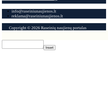
info@raseiniunaujienos.lt
reklama@raseiniunaujienos.lt
Copyright © 2026 Raseinių naujienų portalas
Contact
Us
Insert