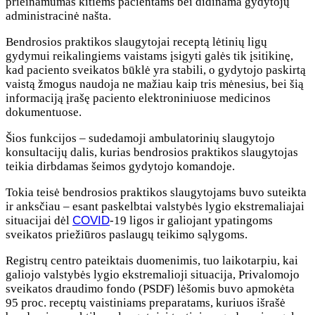
prieinamumas kitiems pacientams bei didinama gydytojų
administracinė našta.
Bendrosios praktikos slaugytojai receptą lėtinių ligų
gydymui reikalingiems vaistams įsigyti galės tik įsitikinę,
kad paciento sveikatos būklė yra stabili, o gydytojo paskirtą
vaistą žmogus naudoja ne mažiau kaip tris mėnesius, bei šią
informaciją įrašę paciento elektroniniuose medicinos
dokumentuose.
Šios funkcijos – sudedamoji ambulatorinių slaugytojo
konsultacijų dalis, kurias bendrosios praktikos slaugytojas
teikia dirbdamas šeimos gydytojo komandoje.
Tokia teisė bendrosios praktikos slaugytojams buvo suteikta
ir anksčiau – esant paskelbtai valstybės lygio ekstremaliajai
situacijai dėl
COVID
-19 ligos ir galiojant ypatingoms
sveikatos priežiūros paslaugų teikimo sąlygoms.
Registrų centro pateiktais duomenimis, tuo laikotarpiu, kai
galiojo valstybės lygio ekstremalioji situacija, Privalomojo
sveikatos draudimo fondo (PSDF) lėšomis buvo apmokėta
95 proc. receptų vaistiniams preparatams, kuriuos išrašė