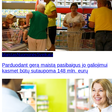
Maistas
Nuomonės
Sveikata
Parduodant gerą maistą pasibaigus jo galiojimui
kasmet būtų sutaupoma 148 mln. eurų