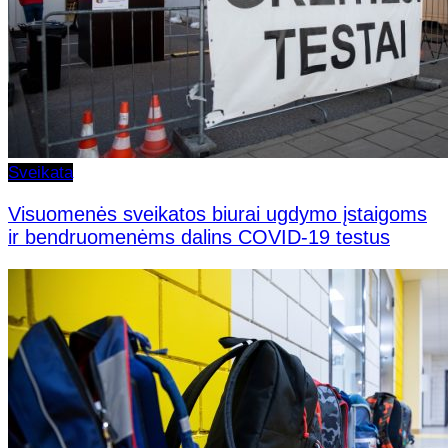
Sveikata
Visuomenės sveikatos biurai ugdymo įstaigoms
ir bendruomenėms dalins COVID-19 testus