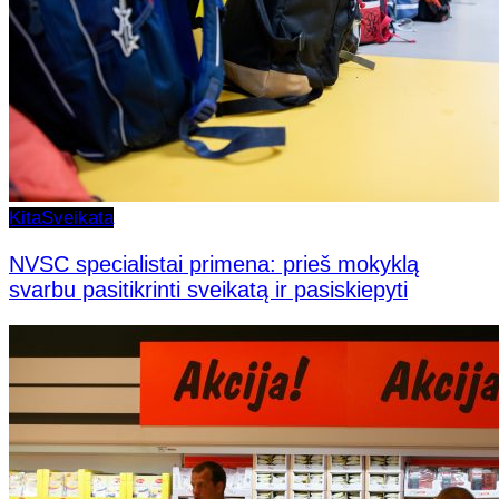
Kita
Sveikata
NVSC specialistai primena: prieš mokyklą
svarbu pasitikrinti sveikatą ir pasiskiepyti