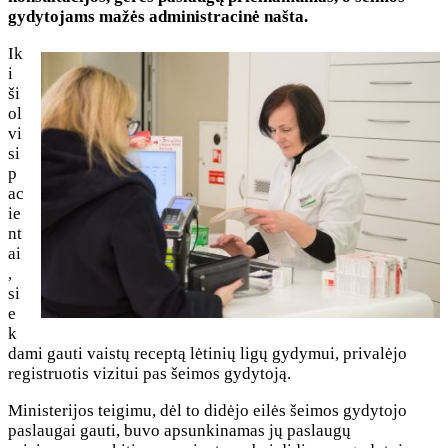
gydytojams mažės administracinė našta.
Ik
i
ši
ol
vi
si
p
ac
ie
nt
ai
,
si
e
k
dami gauti vaistų receptą lėtinių ligų gydymui, privalėjo
registruotis vizitui pas šeimos gydytoją.
Ministerijos teigimu, dėl to didėjo eilės šeimos gydytojo
paslaugai gauti, buvo apsunkinamas jų paslaugų