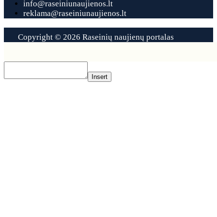
info@raseiniunaujienos.lt
reklama@raseiniunaujienos.lt
Copyright © 2026 Raseinių naujienų portalas
Contact
Us
Insert