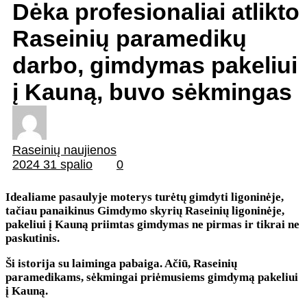
Dėka profesionaliai atlikto
Raseinių paramedikų
darbo, gimdymas pakeliui
į Kauną, buvo sėkmingas
Raseinių naujienos
2024 31 spalio
0
Idealiame pasaulyje moterys turėtų gimdyti ligoninėje,
tačiau panaikinus Gimdymo skyrių Raseinių ligoninėje,
pakeliui į Kauną priimtas gimdymas ne pirmas ir tikrai ne
paskutinis.
Ši istorija su laiminga pabaiga. Ačiū, Raseinių
paramedikams, sėkmingai priėmusiems gimdymą pakeliui
į Kauną.