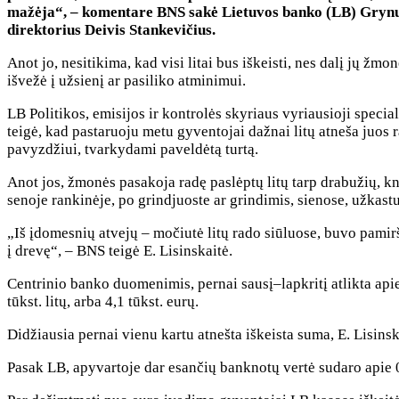
mažėja“, – komentare BNS sakė Lietuvos banko (LB) Gryn
direktorius Deivis Stankevičius.
Anot jo, nesitikima, kad visi litai bus iškeisti, nes dalį jų žm
išvežė į užsienį ar pasiliko atminimui.
LB Politikos, emisijos ir kontrolės skyriaus vyriausioji specia
teigė, kad pastaruoju metu gyventojai dažnai litų atneša juos r
pavyzdžiui, tvarkydami paveldėtą turtą.
Anot jos, žmonės pasakoja radę paslėptų litų tarp drabužių, 
senoje rankinėje, po grindjuoste ar grindimis, sienose, užkast
„Iš įdomesnių atvejų – močiutė litų rado siūluose, buvo pamirš
į drevę“, – BNS teigė E. Lisinskaitė.
Centrinio banko duomenimis, pernai sausį–lapkritį atlikta apie 
tūkst. litų, arba 4,1 tūkst. eurų.
Didžiausia pernai vienu kartu atnešta iškeista suma, E. Lisinskai
Pasak LB, apyvartoje dar esančių banknotų vertė sudaro apie 0,3