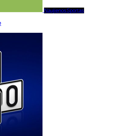
Naujienos
Sportas
e