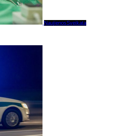
Naujienos
Sveikata