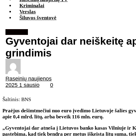
Kriminalai
Verslas
Šiluvos šventovė
Naujienos
Gyventojai dar neiškeitę ap
grindimis
Raseinių naujienos
2025 1 sausio
0
Šaltinis: BNS
Praėjus dešimtmečiui nuo euro įvedimo Lietuvoje šalies gyv
apie 0,4 mlrd. litų, arba beveik 116 mln. eurų.
„Gyventojai dar atneša į Lietuvos banko kasas Vilniuje ir Ka
pastebima, kad tiek bendra per metus iškeista litų suma, tie