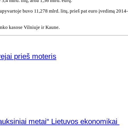
,4 mlrd. litų, arba 1,56 mlrd. eurų.
apyvartoje buvo 11,278 mlrd. litų, prieš pat euro įvedimą 2014-ų
anko kasose Vilniuje ir Kaune.
ejai prieš moteris
 „auksiniai metai“ Lietuvos ekonomikai