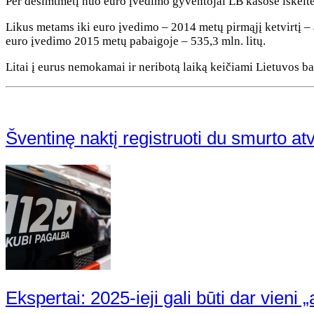
Per dešimtmetį nuo euro įvedimo gyventojai LB kasose iškeitė 5
Likus metams iki euro įvedimo – 2014 metų pirmąjį ketvirtį – 
euro įvedimo 2015 metų pabaigoje – 535,3 mln. litų.
Litai į eurus nemokamai ir neribotą laiką keičiami Lietuvos b
Šventinę naktį registruoti du smurto atv
Ekspertai: 2025-ieji gali būti dar vieni