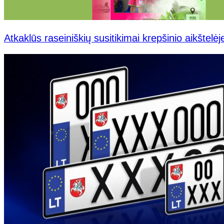
Atkaklūs raseiniškių susitikimai krepšinio aikštelėj