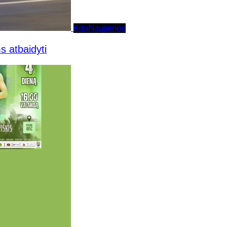
Kita
Naujienos
s atbaidyti