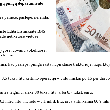
ųjų pinigų departamento
onės pametė, paslėpė, neranda,
listė Edita Lisinskaitė BNS
adę netikėtose vietose,
knygose, dovanų vokeliuose,
us kieme.
usi, kad paslėpė, pinigų rasta nupirktame traktoriuje, nupirkto
3,5 tūkst. litų keitimo operacijų – vidutiniškai po 15 per darbo
tės teigimu, siekė 30 tūkst. litų, arba 8,7 tūkst. eurų.
 mlrd. litų, monetų – 0,1 mlrd. litų, arba atitinkamai 86,9 mln.