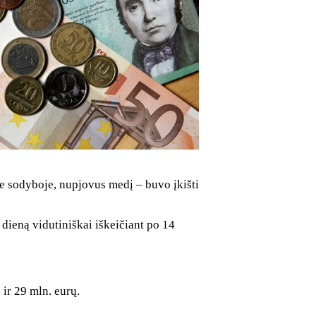
je sodyboje, nupjovus medį – buvo įkišti
 dieną vidutiniškai iškeičiant po 14
 ir 29 mln. eurų.