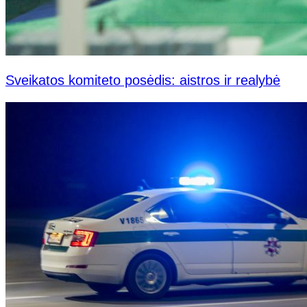
Sveikatos komiteto posėdis: aistros ir realybė