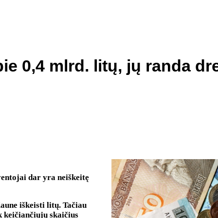
ie 0,4 mlrd. litų, jų randa d
entojai dar yra neiškeitę
une iškeisti litų. Tačiau
k keičiančiųjų skaičius