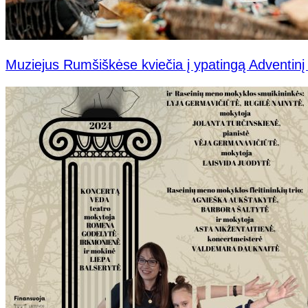
Muziejus Rumšiškėse kviečia į ypatingą Adventinį 