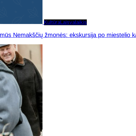
Kultūra
Laisvalaikis
ymūs Nemakščių žmonės: ekskursija po miestelio k