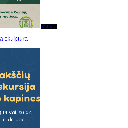
Kultūra
a skulptūra