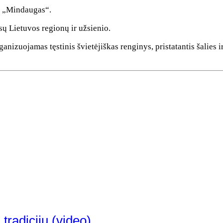
s „Mindaugas“.
isų Lietuvos regionų ir užsienio.
zuojamas tęstinis švietėjiškas renginys, pristatantis šalies ir
tradicijų (video)