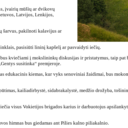
as, įvairių mūšių ar dvikovų
etuvos, Latvijos, Lenkijos,
 šarvus, pakilnoti kalavijus ar
klais, pasisiūti lininį kapšelį ar pasvaidyti iečių.
į, bus kviečiami į mokslininkų diskusijas ir pristatymus, taip pa
 „Gentys susitinka“ premjeroje.
s edukacinis kiemas, kur vyks senoviniai žaidimai, bus mokoma 
ūtimas, kailiadirbystė, sidabrakalystė, medžio drožyba, tošinink
viečia visus Vokietijos brigados karius ir darbuotojus apsilanky
uvos himnas bus giedamas ant Pilies kalno piliakalnio.