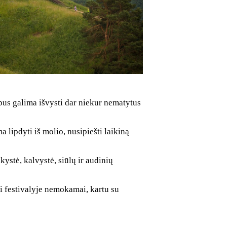
t bus galima išvysti dar niekur nematytus
lipdyti iš molio, nusipiešti laikiną
ystė, kalvystė, siūlų ir audinių
ti festivalyje nemokamai, kartu su