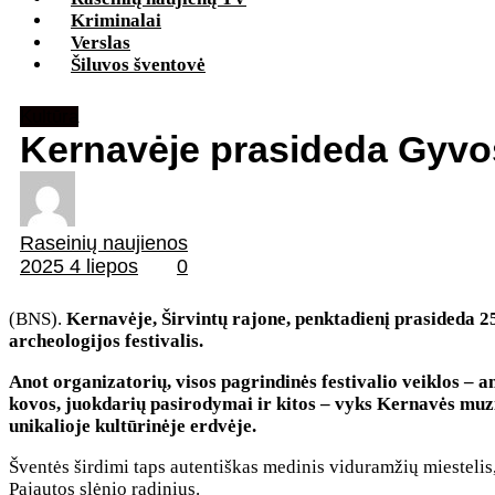
Kriminalai
Verslas
Šiluvos šventovė
Kultūra
Kernavėje prasideda Gyvos
Raseinių naujienos
2025 4 liepos
0
(BNS).
Kernavėje, Širvintų rajone, penktadienį prasideda 25
archeologijos festivalis.
Anot organizatorių, visos pagrindinės festivalio veiklos 
kovos, juokdarių pasirodymai ir kitos – vyks Kernavės muz
unikalioje kultūrinėje erdvėje.
Šventės širdimi taps autentiškas medinis viduramžių miestelis
Pajautos slėnio radinius.