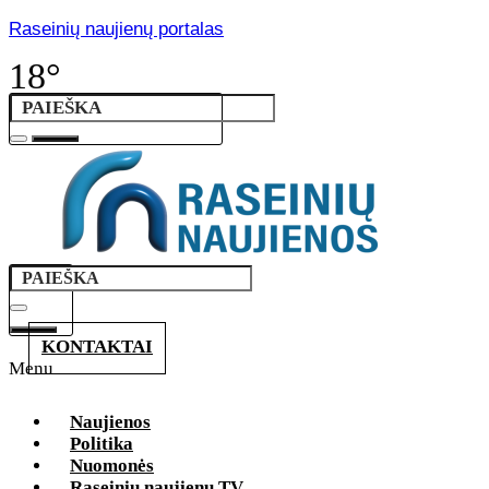
Raseinių naujienų portalas
18°
KONTAKTAI
Menu
Naujienos
Politika
Nuomonės
Raseinių naujienų TV