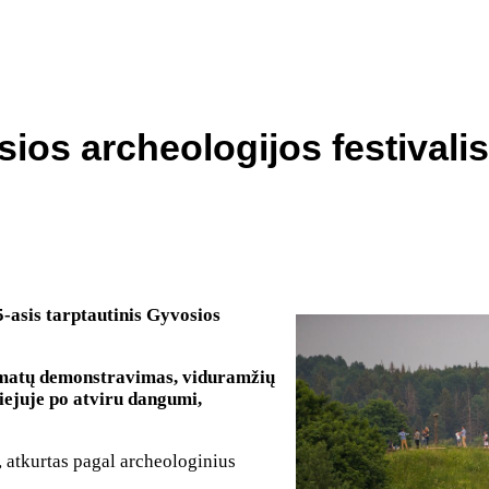
ios archeologijos festivalis
-asis tarptautinis Gyvosios
– amatų demonstravimas, viduramžių
iejuje po atviru dangumi,
, atkurtas pagal archeologinius