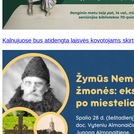
Kalnujuose bus atidengta laisvės kovotojams skirt