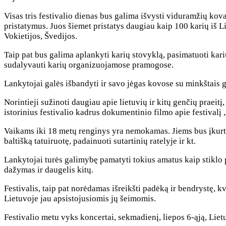
Visas tris festivalio dienas bus galima išvysti viduramžių kov
pristatymus. Juos šiemet pristatys daugiau kaip 100 karių iš Li
Vokietijos, Švedijos.
Taip pat bus galima aplankyti karių stovyklą, pasimatuoti karių
sudalyvauti karių organizuojamose pramogose.
Lankytojai galės išbandyti ir savo jėgas kovose su minkštais gin
Norintieji sužinoti daugiau apie lietuvių ir kitų genčių praeit
istorinius festivalio kadrus dokumentinio filmo apie festivalį
Vaikams iki 18 metų renginys yra nemokamas. Jiems bus įkurta
baltišką tatuiruotę, padainuoti sutartinių ratelyje ir kt.
Lankytojai turės galimybę pamatyti tokius amatus kaip stiklo p
dažymas ir daugelis kitų.
Festivalis, taip pat norėdamas išreikšti padėką ir bendrystę, k
Lietuvoje jau apsistojusiomis jų šeimomis.
Festivalio metu vyks koncertai, sekmadienį, liepos 6-ąją, Liet