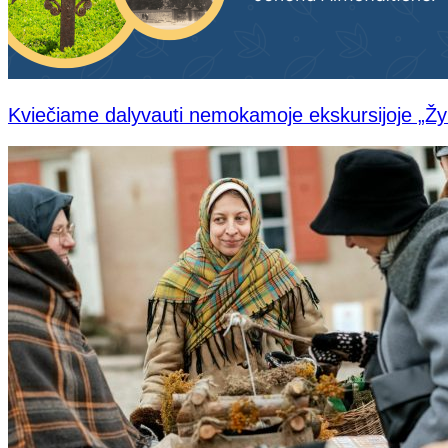
Kviečiame dalyvauti nemokamoje ekskursijoje „Ž