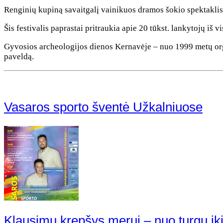
Renginių kupiną savaitgalį vainikuos dramos šokio spektakli
Šis festivalis paprastai pritraukia apie 20 tūkst. lankytojų iš v
Gyvosios archeologijos dienos Kernavėje – nuo 1999 metų organi
paveldą.
Vasaros sporto šventė Užkalniuose
Klausimų krepšys merui – nuo turgų iki 