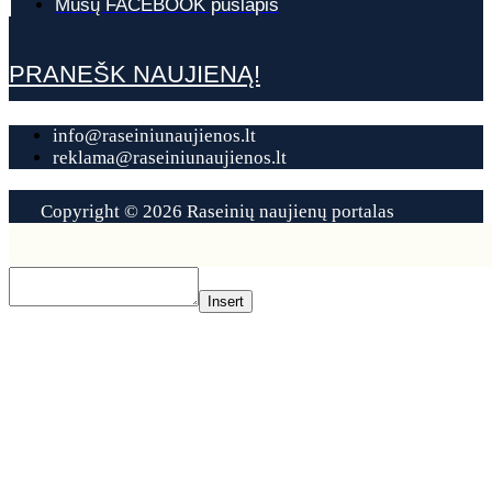
Mūsų FACEBOOK puslapis
PRANEŠK NAUJIENĄ!
info@raseiniunaujienos.lt
reklama@raseiniunaujienos.lt
Copyright © 2026 Raseinių naujienų portalas
Contact
Us
Insert