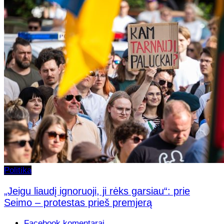
Politika
„Jeigu liaudį ignoruoji, ji rėks garsiau“: prie
Seimo – protestas prieš premjerą
Facebook komentarai