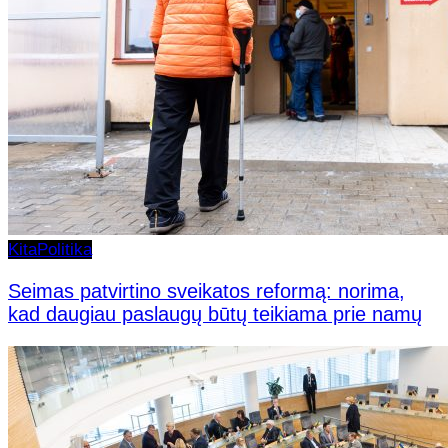
Kita
Politika
Seimas patvirtino sveikatos reformą: norima,
kad daugiau paslaugų būtų teikiama prie namų