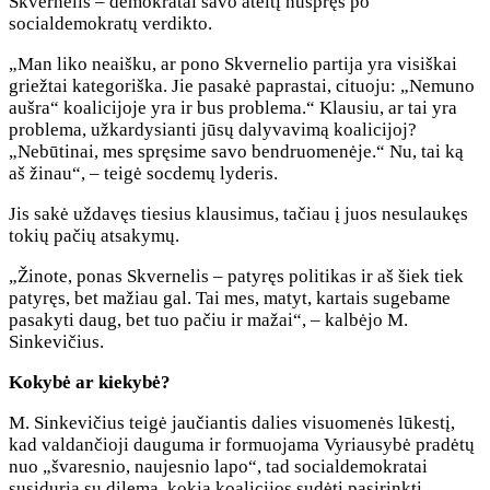
Skvernelis – demokratai savo ateitį nuspręs po
socialdemokratų verdikto.
„Man liko neaišku, ar pono Skvernelio partija yra visiškai
griežtai kategoriška. Jie pasakė paprastai, cituoju: „Nemuno
aušra“ koalicijoje yra ir bus problema.“ Klausiu, ar tai yra
problema, užkardysianti jūsų dalyvavimą koalicijoj?
„Nebūtinai, mes spręsime savo bendruomenėje.“ Nu, tai ką
aš žinau“, – teigė socdemų lyderis.
Jis sakė uždavęs tiesius klausimus, tačiau į juos nesulaukęs
tokių pačių atsakymų.
„Žinote, ponas Skvernelis – patyręs politikas ir aš šiek tiek
patyręs, bet mažiau gal. Tai mes, matyt, kartais sugebame
pasakyti daug, bet tuo pačiu ir mažai“, – kalbėjo M.
Sinkevičius.
Kokybė ar kiekybė?
M. Sinkevičius teigė jaučiantis dalies visuomenės lūkestį,
kad valdančioji dauguma ir formuojama Vyriausybė pradėtų
nuo „švaresnio, naujesnio lapo“, tad socialdemokratai
susiduria su dilema, kokia koalicijos sudėtį pasirinkti.