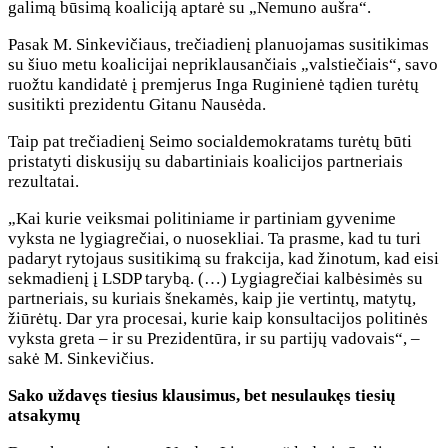
galimą būsimą koaliciją aptarė su „Nemuno aušra“.
Pasak M. Sinkevičiaus, trečiadienį planuojamas susitikimas
su šiuo metu koalicijai nepriklausančiais „valstiečiais“, savo
ruožtu kandidatė į premjerus Inga Ruginienė tądien turėtų
susitikti prezidentu Gitanu Nausėda.
Taip pat trečiadienį Seimo socialdemokratams turėtų būti
pristatyti diskusijų su dabartiniais koalicijos partneriais
rezultatai.
„Kai kurie veiksmai politiniame ir partiniam gyvenime
vyksta ne lygiagrečiai, o nuosekliai. Ta prasme, kad tu turi
padaryt rytojaus susitikimą su frakcija, kad žinotum, kad eisi
sekmadienį į LSDP tarybą. (…) Lygiagrečiai kalbėsimės su
partneriais, su kuriais šnekamės, kaip jie vertintų, matytų,
žiūrėtų. Dar yra procesai, kurie kaip konsultacijos politinės
vyksta greta – ir su Prezidentūra, ir su partijų vadovais“, –
sakė M. Sinkevičius.
Sako uždavęs tiesius klausimus, bet nesulaukęs tiesių
atsakymų