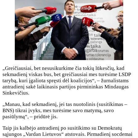
„Greičiausiai, bet nesusikurkime čia tokių lūkesčių, kad
sekmadienį viskas bus, bet greičiausiai mes turėsime LSDP
tarybą, kuri įgaliota spręsti dėl koalicijos“, – žurnalistams
antradienį sakė laikinasis partijos pirmininkas Mindaugas
Sinkevičius.
„Manau, kad sekmadienį, jei tas nuotolinis (susitikimas –
BNS) tikrai įvyks, mes turėsime savo matymą, savo
pasiūlymą“, – pridūrė jis.
Taip jis kalbėjo antradienį po susitikimo su Demokratų
sąjungos „Vardan Lietuvos“ atstovais. Pirmadienį socdemai