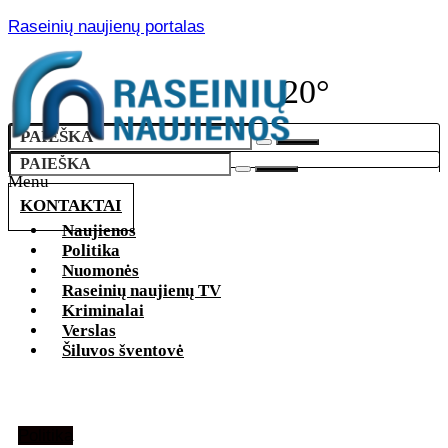
Raseinių naujienų portalas
20°
Menu
KONTAKTAI
Naujienos
Politika
Nuomonės
Raseinių naujienų TV
Kriminalai
Verslas
Šiluvos šventovė
Politika