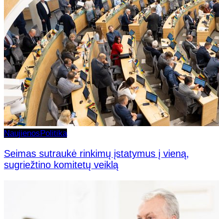
Naujienos
Politika
Seimas sutraukė rinkimų įstatymus į vieną,
sugriežtino komitetų veiklą