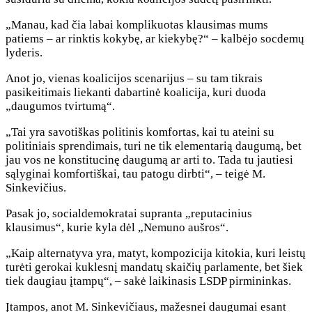
„Manau, kad čia labai komplikuotas klausimas mums
patiems – ar rinktis kokybę, ar kiekybę?“ – kalbėjo socdemų
lyderis.
Anot jo, vienas koalicijos scenarijus – su tam tikrais
pasikeitimais liekanti dabartinė koalicija, kuri duoda
„daugumos tvirtumą“.
„Tai yra savotiškas politinis komfortas, kai tu ateini su
politiniais sprendimais, turi ne tik elementarią daugumą, bet
jau vos ne konstitucinę daugumą ar arti to. Tada tu jautiesi
sąlyginai komfortiškai, tau patogu dirbti“, – teigė M.
Sinkevičius.
Pasak jo, socialdemokratai supranta „reputacinius
klausimus“, kurie kyla dėl „Nemuno aušros“.
„Kaip alternatyva yra, matyt, kompozicija kitokia, kuri leistų
turėti gerokai kuklesnį mandatų skaičių parlamente, bet šiek
tiek daugiau įtampų“, – sakė laikinasis LSDP pirmininkas.
Įtampos, anot M. Sinkevičiaus, mažesnei daugumai esant