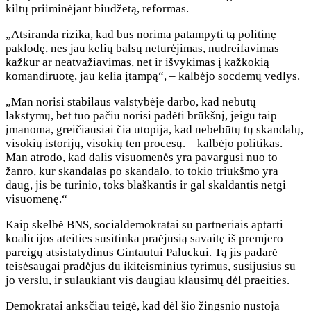
kiltų priiminėjant biudžetą, reformas.
„Atsiranda rizika, kad bus norima patampyti tą politinę
paklodę, nes jau kelių balsų neturėjimas, nudreifavimas
kažkur ar neatvažiavimas, net ir išvykimas į kažkokią
komandiruotę, jau kelia įtampą“, – kalbėjo socdemų vedlys.
„Man norisi stabilaus valstybėje darbo, kad nebūtų
lakstymų, bet tuo pačiu norisi padėti brūkšnį, jeigu taip
įmanoma, greičiausiai čia utopija, kad nebebūtų tų skandalų,
visokių istorijų, visokių ten procesų. – kalbėjo politikas. –
Man atrodo, kad dalis visuomenės yra pavargusi nuo to
žanro, kur skandalas po skandalo, to tokio triukšmo yra
daug, jis be turinio, toks blaškantis ir gal skaldantis netgi
visuomenę.“
Kaip skelbė BNS, socialdemokratai su partneriais aptarti
koalicijos ateities susitinka praėjusią savaitę iš premjero
pareigų atsistatydinus Gintautui Paluckui. Tą jis padarė
teisėsaugai pradėjus du ikiteisminius tyrimus, susijusius su
jo verslu, ir sulaukiant vis daugiau klausimų dėl praeities.
Demokratai anksčiau teigė, kad dėl šio žingsnio nustoja