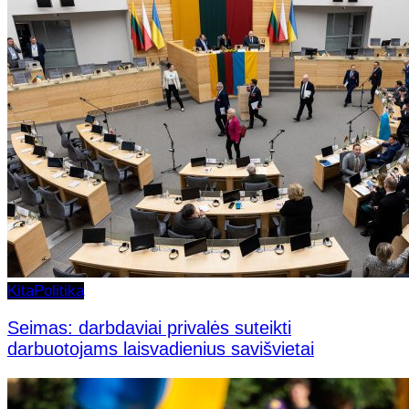
Kita
Politika
Seimas: darbdaviai privalės suteikti
darbuotojams laisvadienius savišvietai