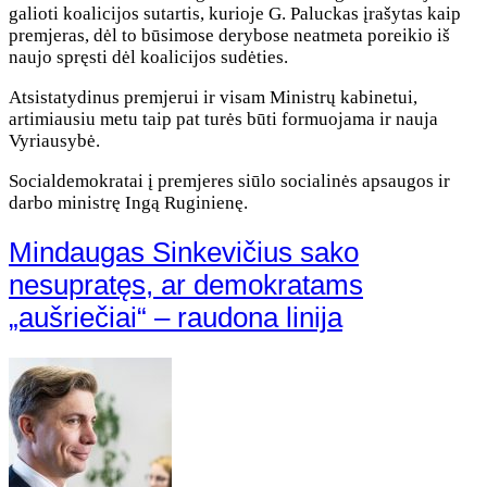
galioti koalicijos sutartis, kurioje G. Paluckas įrašytas kaip
premjeras, dėl to būsimose derybose neatmeta poreikio iš
naujo spręsti dėl koalicijos sudėties.
Atsistatydinus premjerui ir visam Ministrų kabinetui,
artimiausiu metu taip pat turės būti formuojama ir nauja
Vyriausybė.
Socialdemokratai į premjeres siūlo socialinės apsaugos ir
darbo ministrę Ingą Ruginienę.
Mindaugas Sinkevičius sako
nesupratęs, ar demokratams
„aušriečiai“ – raudona linija