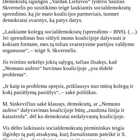
Demokratų sąjungos „Vardan Lietuvos“ lyderis Saulius
Skvernelis po susitikimo teigė laukiantis socialdemokratų
sprendimo, ką jie mato koalicijos partneriais, tuomet
demokratai svarstys, ką patys darys.
„Laukiame kolegų socialdemokratų (sprendimo – BNS). (…)
Jei sprendimas bus siūlyti mums koalicijoje dalyvauti ir
kokiam formate, mes tą toliau svarstysime partijos valdymo
organuose“, – teigė S. Skvernelis.
Jis tvirtino nekėlęs jokių sąlygų, tačiau išsakęs, kad
„Nemuno aušros“ buvimas koalicijoje „yra didelė
problema“.
„Ir kaip ta problema spręsis, priklausys nuo mūsų kolegų ir
kokį pasiūlymą pasiūlys“, – sakė politikas.
M. Sinkevičius sakė klausęs, demokratų, ar „Nemuno
aušros“ dalyvavimas koalicijoje būtų „raudona linija ir
katastrofa“, dėl ko demokratai nedalyvautų koalicijoje.
Vis dėlto laikinasis socialdemokratų pirmininkas teigia
išgirdęs tą patį atsakymą, kurį žurnalistams pateikė ir S.