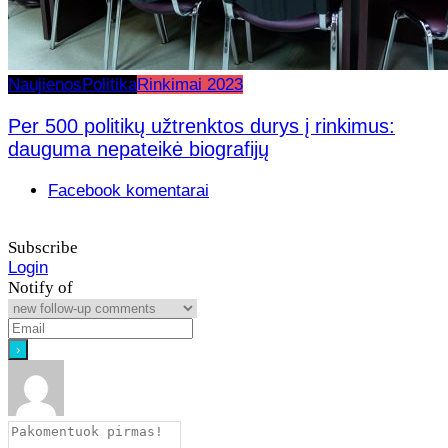
Naujienos
Politika
Rinkimai 2023
Per 500 politikų užtrenktos durys į rinkimus:
dauguma nepateikė biografijų
Facebook komentarai
Subscribe
Login
Notify of