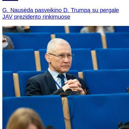
G. Nausėda pasveikino D. Trumpą su pergale
JAV prezidento rinkimuose