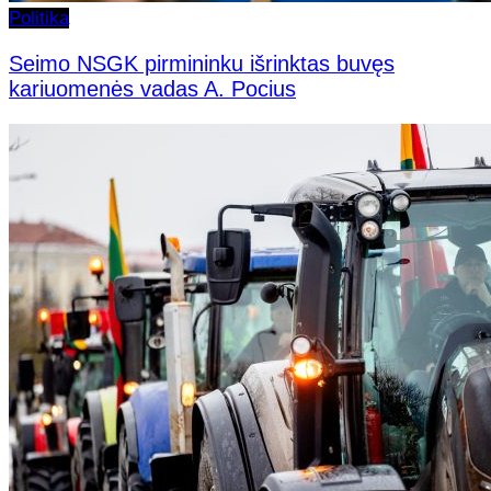
Politika
Seimo NSGK pirmininku išrinktas buvęs
kariuomenės vadas A. Pocius