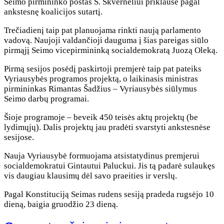
Seimo pirmininko postas S. Skverneliui priklausė pagal
ankstesnę koalicijos sutartį.
Trečiadienį taip pat planuojama rinkti naują parlamento
vadovą. Naujoji valdančioji dauguma į šias pareigas siūlo
pirmąjį Seimo vicepirmininką socialdemokratą Juozą Oleką.
Pirmą sesijos posėdį paskirtoji premjerė taip pat pateiks
Vyriausybės programos projektą, o laikinasis ministras
pirmininkas Rimantas Šadžius – Vyriausybės siūlymus
Seimo darbų programai.
Šioje programoje – beveik 450 teisės aktų projektų (be
lydimųjų). Dalis projektų jau pradėti svarstyti ankstesnėse
sesijose.
Nauja Vyriausybė formuojama atsistatydinus premjerui
socialdemokratui Gintautui Paluckui. Jis tą padarė sulaukęs
vis daugiau klausimų dėl savo praeities ir verslų.
Pagal Konstituciją Seimas rudens sesiją pradeda rugsėjo 10
dieną, baigia gruodžio 23 dieną.