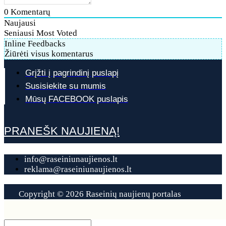
0
Komentarų
Naujausi
Seniausi
Most Voted
Inline Feedbacks
Žiūrėti visus komentarus
Grįžti į pagrindinį puslapį
Susisiekite su mumis
Mūsų FACEBOOK puslapis
PRANEŠK NAUJIENĄ!
info@raseiniunaujienos.lt
reklama@raseiniunaujienos.lt
Copyright © 2026 Raseinių naujienų portalas
Contact