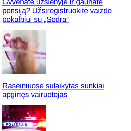
Gyvenate užsienyje ir gaunate
pensiją? Užsiregistruokite vaizdo
pokalbiui su „Sodra“
Raseiniuose sulaikytas sunkiai
apgirtęs vairuotojas