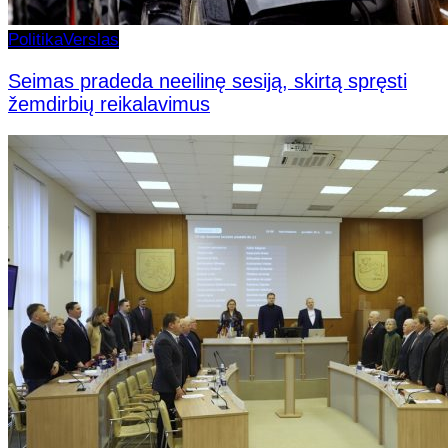
Politika
Verslas
Seimas pradeda neeilinę sesiją, skirtą spręsti
žemdirbių reikalavimus