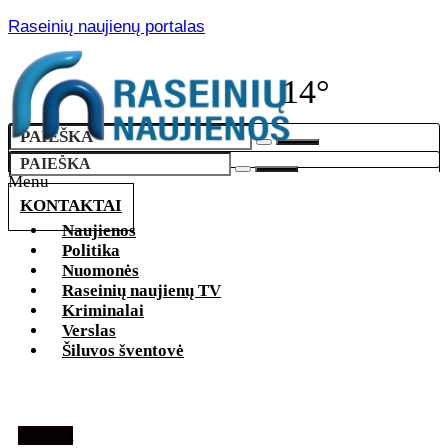
Raseinių naujienų portalas
14°
Menu
KONTAKTAI
Naujienos
Politika
Nuomonės
Raseinių naujienų TV
Kriminalai
Verslas
Šiluvos šventovė
Politika