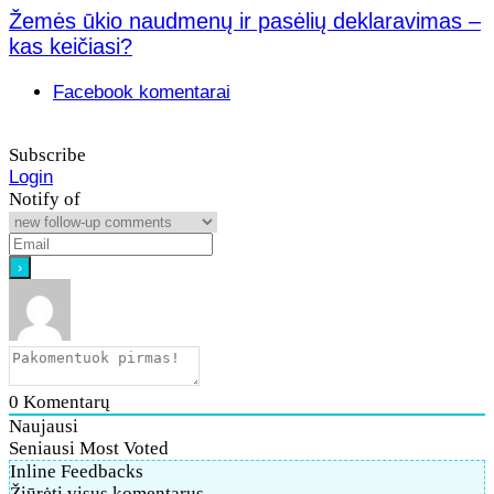
Žemės ūkio naudmenų ir pasėlių deklaravimas –
kas keičiasi?
Facebook komentarai
Subscribe
Login
Notify of
0
Komentarų
Naujausi
Seniausi
Most Voted
Inline Feedbacks
Žiūrėti visus komentarus