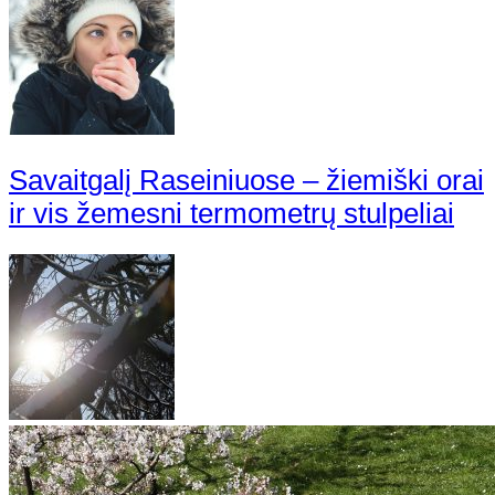
Savaitgalį Raseiniuose – žiemiški orai
ir vis žemesni termometrų stulpeliai