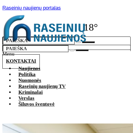
Raseinių naujienų portalas
18°
Menu
KONTAKTAI
Naujienos
Politika
Nuomonės
Raseinių naujienų TV
Kriminalai
Verslas
Šiluvos šventovė