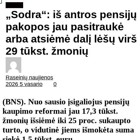
Verslas
„Sodra“: iš antros pensijų
pakopos jau pasitraukė
arba atsiėmė dalį lėšų virš
29 tūkst. žmonių
Raseinių naujienos
2026 5 vasario
0
(BNS). Nuo sausio įsigaliojus pensijų
kaupimo reformai jau 17,3 tūkst.
žmonių išsiėmė iki 25 proc. sukaupto
turto, o vidutinė jiems išmokėta suma
siekė 1,5 tūkst. eurų.