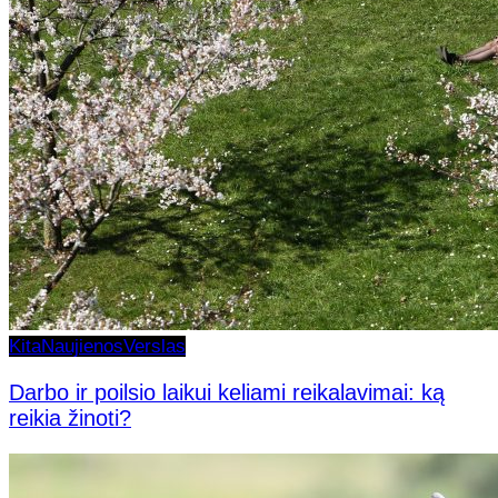
Kita
Naujienos
Verslas
Darbo ir poilsio laikui keliami reikalavimai: ką
reikia žinoti?