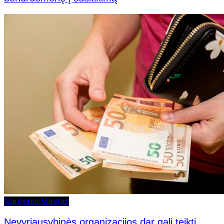
Naujienos
Verslas
Nevyriausybinės organizacijos dar gali teikti