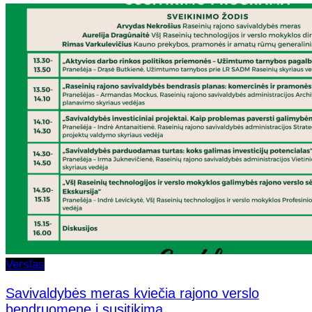
Verslas
Savivaldybės meras kviečia rajono verslo
bendruomenę į susitikimą