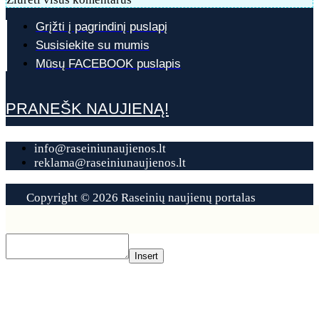
Grįžti į pagrindinį puslapį
Susisiekite su mumis
Mūsų FACEBOOK puslapis
PRANEŠK NAUJIENĄ!
info@raseiniunaujienos.lt
reklama@raseiniunaujienos.lt
Copyright © 2026 Raseinių naujienų portalas
Contact
Us
Insert