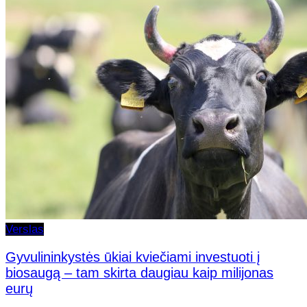
Verslas
Gyvulininkystės ūkiai kviečiami investuoti į
biosaugą – tam skirta daugiau kaip milijonas
eurų