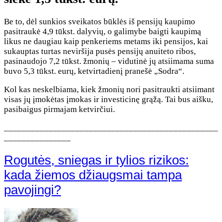
Be to, dėl sunkios sveikatos būklės iš pensijų kaupimo
pasitraukė 4,9 tūkst. dalyvių, o galimybe baigti kaupimą
likus ne daugiau kaip penkeriems metams iki pensijos, kai
sukauptas turtas neviršija pusės pensijų anuiteto ribos,
pasinaudojo 7,2 tūkst. žmonių – vidutinė jų atsiimama suma
buvo 5,3 tūkst. eurų, ketvirtadienį pranešė „Sodra“.
Kol kas neskelbiama, kiek žmonių nori pasitraukti atsiimant
visas jų įmokėtas įmokas ir investicinę grąžą. Tai bus aišku,
pasibaigus pirmajam ketvirčiui.
________________________________________________
_______________
Rogutės, sniegas ir tylios rizikos:
kada žiemos džiaugsmai tampa
pavojingi?