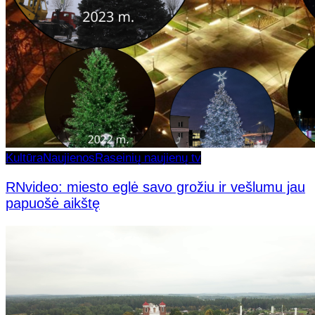
Kultūra
Naujienos
Raseinių naujienų tv
RNvideo: miesto eglė savo grožiu ir vešlumu jau
papuošė aikštę