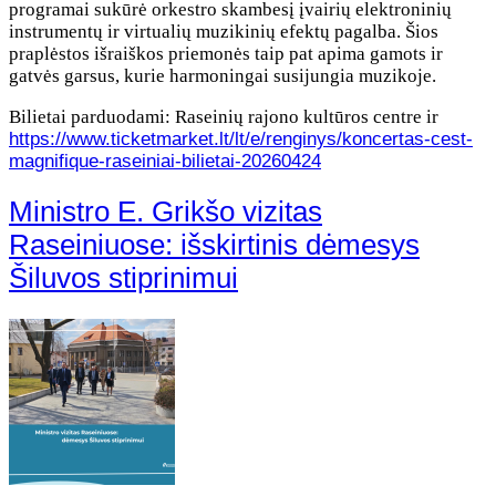
programai sukūrė orkestro skambesį įvairių elektroninių
instrumentų ir virtualių muzikinių efektų pagalba. Šios
praplėstos išraiškos priemonės taip pat apima gamots ir
gatvės garsus, kurie harmoningai susijungia muzikoje.
Bilietai parduodami: Raseinių rajono kultūros centre ir
https://www.ticketmarket.lt/lt/e/renginys/koncertas-cest-
magnifique-raseiniai-bilietai-20260424
Ministro E. Grikšo vizitas
Raseiniuose: išskirtinis dėmesys
Šiluvos stiprinimui