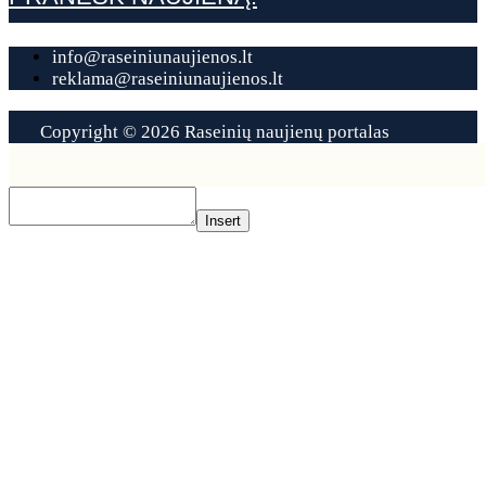
info@raseiniunaujienos.lt
reklama@raseiniunaujienos.lt
Copyright © 2026 Raseinių naujienų portalas
Contact
Us
Insert