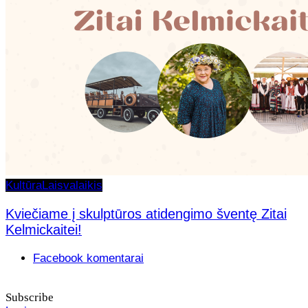
Kultūra
Laisvalaikis
Kviečiame į skulptūros atidengimo šventę Zitai
Kelmickaitei!
Facebook komentarai
Subscribe