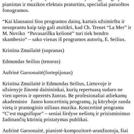
pianistas ir muzikos efektais praturtins, specialiai paruoštos
fonogramos.
“Kai klausausi šios programos dainų, kartais užsimirštu ir
nesuprantu kaip taip gali atsitikti, kad Ch. Trenet “La Mer” ir
M. Noviko “Pavasariška kelionė” turi tiek bendro
skambesio“ – sako vienas iš programos autorių, E. Seilius.
Kristina Zmailaitė (sopranas)
Edmundas Seilius (tenoras)
Aušrinė Garsonaitė(fortepijonas)
Kristina Zmailaitė ir Edmundas Seilius, Lietuvoje ir
užsienyje žinomi dainininkai, kurių repertuarą sudaro ne
vien operos ir operetės žanras. Be profesionaliai atliekamų
akademinio žanro koncertinių programų, jų kūryboje randa
vietą ir pramoginio stiliaus muzika. Koncertinė programa
“C’est magnifique” – seniai širdyse nešiotų ir prisisminimus
žadinančių kūrinių pristatymas publikai.
Aušrinė Garsonaitė, pianistė-kompozitorė-aranžuotoja, šiai