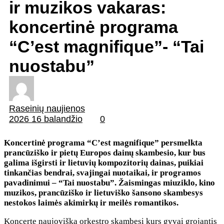
ir muzikos vakaras:
koncertinė programa
“C’est magnifique”- “Tai
nuostabu”
Raseinių naujienos
2026 16 balandžio
0
Koncertinė programa “C’est magnifique” persmelkta
prancūziško ir pietų Europos dainų skambesio, kur bus
galima išgirsti ir lietuvių kompozitorių dainas, puikiai
tinkančias bendrai, svajingai nuotaikai, ir programos
pavadinimui – “Tai nuostabu”. Žaismingas miuziklo, kino
muzikos, prancūziško ir lietuviško šansono skambesys
nestokos laimės akimirkų ir meilės romantikos.
Koncerte naujovišką orkestro skambesį kurs gyvai grojantis