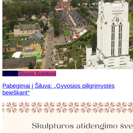
Kultūra
Šiluvos šventovė
Pabėgimai į Šiluvą: „Gyvosios piligrimystės
beieškant“