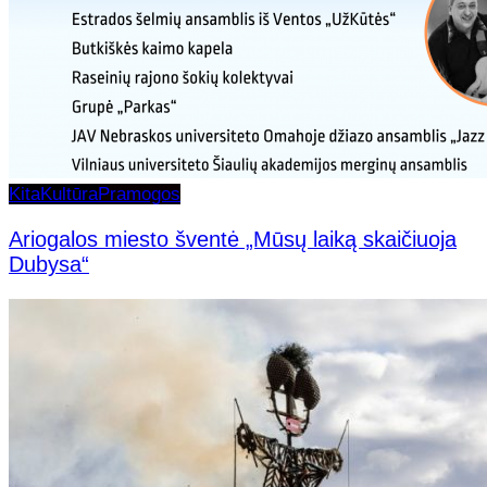
Kita
Kultūra
Pramogos
Ariogalos miesto šventė „Mūsų laiką skaičiuoja
Dubysa“