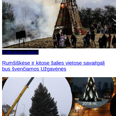
Kultūra
Laisvalaikis
Rumšiškėse ir kitose šalies vietose savaitgalį
bus švenčiamos Užgavėnės