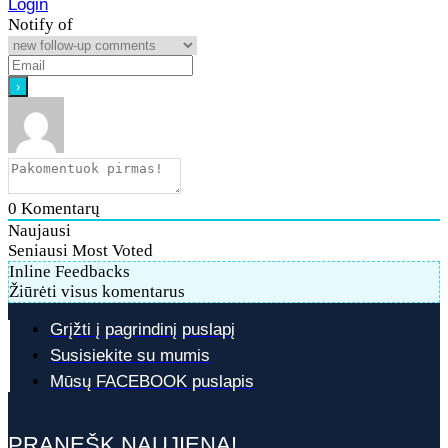
Login
Notify of
0
Komentarų
Naujausi
Seniausi
Most Voted
Inline Feedbacks
Žiūrėti visus komentarus
Grįžti į pagrindinį puslapį
Susisiekite su mumis
Mūsų FACEBOOK puslapis
PRANEŠK NAUJIENĄ!