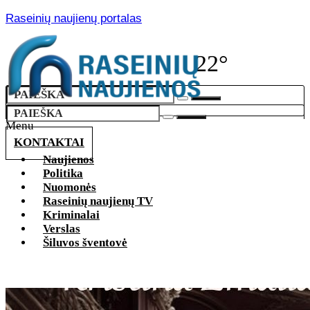
Raseinių naujienų portalas
22°
Menu
KONTAKTAI
Naujienos
Politika
Nuomonės
Raseinių naujienų TV
Kriminalai
Verslas
Šiluvos šventovė