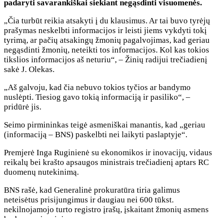
padaryti savarankiškai siekiant negąsdinti visuomenės.
„Čia turbūt reikia atsakyti į du klausimus. Ar tai buvo tyrėjų
prašymas neskelbti informacijos ir leisti jiems vykdyti tokį
tyrimą, ar pačių atsakingų žmonių pagalvojimas, kad geriau
negąsdinti žmonių, neteikti tos informacijos. Kol kas tokios
tikslios informacijos aš neturiu“, – Žinių radijui trečiadienį
sakė J. Olekas.
„Aš galvoju, kad čia nebuvo tokios tyčios ar bandymo
nuslėpti. Tiesiog gavo tokią informaciją ir pasiliko“, –
pridūrė jis.
Seimo pirmininkas teigė asmeniškai manantis, kad „geriau
(informaciją – BNS) paskelbti nei laikyti paslaptyje“.
Premjerė Inga Ruginienė su ekonomikos ir inovacijų, vidaus
reikalų bei krašto apsaugos ministrais trečiadienį aptars RC
duomenų nutekinimą.
BNS rašė, kad Generalinė prokuratūra tiria galimus
neteisėtus prisijungimus ir daugiau nei 600 tūkst.
nekilnojamojo turto registro įrašų, įskaitant žmonių asmens