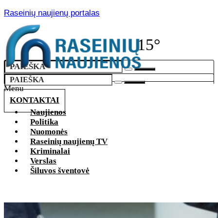
Raseinių naujienų portalas
15°
Menu
KONTAKTAI
Naujienos
Politika
Nuomonės
Raseinių naujienų TV
Kriminalai
Verslas
Šiluvos šventovė