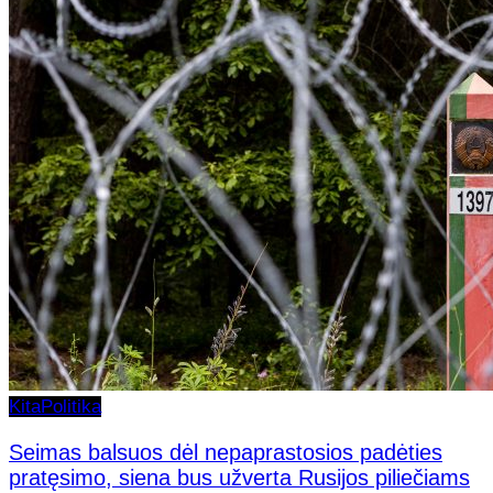
Kita
Politika
Seimas balsuos dėl nepaprastosios padėties
pratęsimo, siena bus užverta Rusijos piliečiams