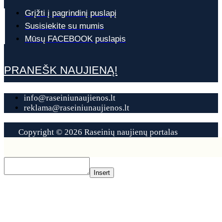
Grįžti į pagrindinį puslapį
Susisiekite su mumis
Mūsų FACEBOOK puslapis
PRANEŠK NAUJIENĄ!
info@raseiniunaujienos.lt
reklama@raseiniunaujienos.lt
Copyright © 2026 Raseinių naujienų portalas
Contact
Us
Insert