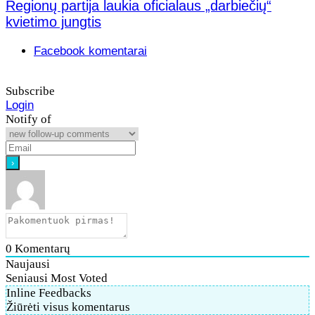
Regionų partija laukia oficialaus „darbiečių“
kvietimo jungtis
Facebook komentarai
Subscribe
Login
Notify of
0
Komentarų
Naujausi
Seniausi
Most Voted
Inline Feedbacks
Žiūrėti visus komentarus