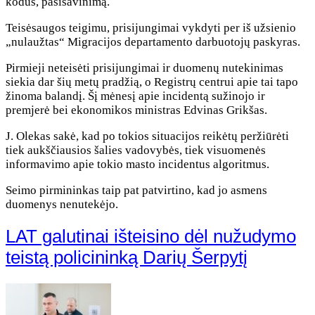
kodus, pasisavinimą.
Teisėsaugos teigimu, prisijungimai vykdyti per iš užsienio
„nulaužtas“ Migracijos departamento darbuotojų paskyras.
Pirmieji neteisėti prisijungimai ir duomenų nutekinimas
siekia dar šių metų pradžią, o Registrų centrui apie tai tapo
žinoma balandį. Šį mėnesį apie incidentą sužinojo ir
premjerė bei ekonomikos ministras Edvinas Grikšas.
J. Olekas sakė, kad po tokios situacijos reikėtų peržiūrėti
tiek aukščiausios šalies vadovybės, tiek visuomenės
informavimo apie tokio masto incidentus algoritmus.
Seimo pirmininkas taip pat patvirtino, kad jo asmens
duomenys nenutekėjo.
LAT galutinai išteisino dėl nužudymo
teistą policininką Darių Šerpytį