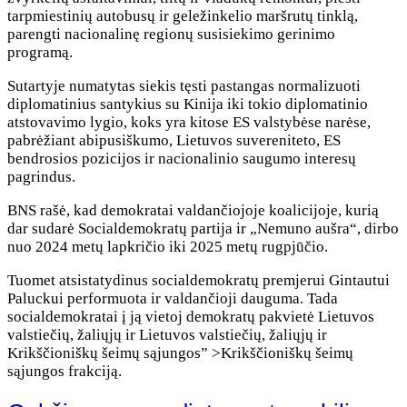
tarpmiestinių autobusų ir geležinkelio maršrutų tinklą,
parengti nacionalinę regionų susisiekimo gerinimo
programą.
Sutartyje numatytas siekis tęsti pastangas normalizuoti
diplomatinius santykius su Kinija iki tokio diplomatinio
atstovavimo lygio, koks yra kitose ES valstybėse narėse,
pabrėžiant abipusiškumo, Lietuvos suvereniteto, ES
bendrosios pozicijos ir nacionalinio saugumo interesų
pagrindus.
BNS rašė, kad demokratai valdančiojoje koalicijoje, kurią
dar sudarė Socialdemokratų partija ir „Nemuno aušra“, dirbo
nuo 2024 metų lapkričio iki 2025 metų rugpjūčio.
Tuomet atsistatydinus socialdemokratų premjerui Gintautui
Paluckui performuota ir valdančioji dauguma. Tada
socialdemokratai į ją vietoj demokratų pakvietė Lietuvos
valstiečių, žaliųjų ir Lietuvos valstiečių, žaliųjų ir
Krikščioniškų šeimų sąjungos” >Krikščioniškų šeimų
sąjungos frakciją.