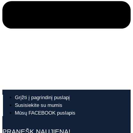
Grįžti į pagrindinį puslapį
Susisiekite su mumis
Mūsų FACEBOOK puslapis
PRANEŠK NAUJIENĄ!