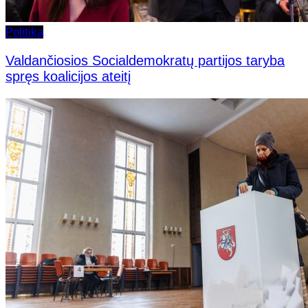
Politika
Valdančiosios Socialdemokratų partijos taryba
spręs koalicijos ateitį