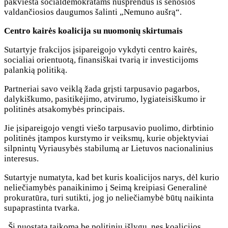
pakviesta socialdemokratams nusprendus iš senosios
valdančiosios daugumos šalinti „Nemuno aušrą“.
Centro kairės koalicija su nuomonių skirtumais
Sutartyje frakcijos įsipareigojo vykdyti centro kairės,
socialiai orientuotą, finansiškai tvarią ir investicijoms
palankią politiką.
Partneriai savo veiklą žada grįsti tarpusavio pagarbos,
dalykiškumo, pasitikėjimo, atvirumo, lygiateisiškumo ir
politinės atsakomybės principais.
Jie įsipareigojo vengti viešo tarpusavio puolimo, dirbtinio
politinės įtampos kurstymo ir veiksmų, kurie objektyviai
silpnintų Vyriausybės stabilumą ar Lietuvos nacionalinius
interesus.
Sutartyje numatyta, kad bet kuris koalicijos narys, dėl kurio
neliečiamybės panaikinimo į Seimą kreipiasi Generalinė
prokuratūra, turi sutikti, jog jo neliečiamybė būtų naikinta
supaprastinta tvarka.
„Ši nuostata taikoma be politinių išlygų, nes koalicijos