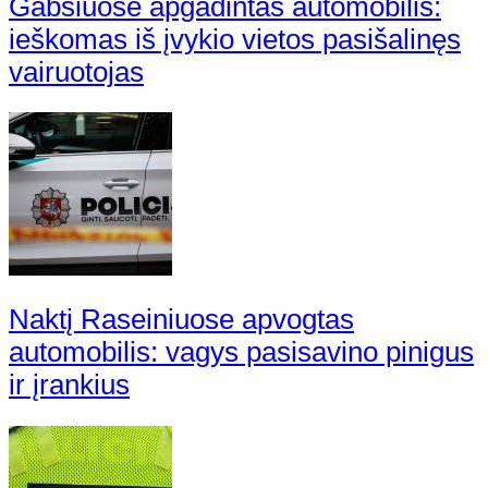
Gabšiuose apgadintas automobilis:
ieškomas iš įvykio vietos pasišalinęs
vairuotojas
Naktį Raseiniuose apvogtas
automobilis: vagys pasisavino pinigus
ir įrankius