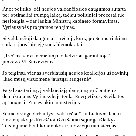
Anot politiko, dėl naujos valdančiosios daugumos sutarta
per optimaliai trumpą laiką, tačiau politiniai procesai tuo
nesibaigia – dar laukia Ministrų kabineto formavimas,
Vyriausybės programos rengimas.
Ši valdančioji dauguma – trečioji, kurią po Seimo rinkimų
sudarė juos laimėję socialdemokratai.
„Trečias kartas nemeluoja, o ketvirtas garantuoja“, –
juokavo M. Sinkevičius.
Jo teigimu, vienas svarbiausių naujos koalicijos uždavinių –
„kad mūsų visuomenė jaustųsi saugesnė“.
Pagal susitarimą, į valdančiąją daugumą grįžtantiems
demokratams Vyriausybėje tenka Energetikos, Sveikatos
apsaugos ir Žemės ūkio ministerijos.
Seime drauge dirbantys „valstiečiai“ su Lietuvos lenkų
rinkimų akcija-Krikščioniškų šeimų sąjunga išlaikys
Teisingumo bei Ekonomikos ir inovacijų ministerijas.