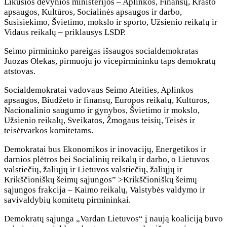
Likusios devynios ministerijos – Aplinkos, Finansų, Krašto
apsaugos, Kultūros, Socialinės apsaugos ir darbo,
Susisiekimo, Švietimo, mokslo ir sporto, Užsienio reikalų ir
Vidaus reikalų – priklausys LSDP.
Seimo pirmininko pareigas išsaugos socialdemokratas
Juozas Olekas, pirmuoju jo vicepirmininku taps demokratų
atstovas.
Socialdemokratai vadovaus Seimo Ateities, Aplinkos
apsaugos, Biudžeto ir finansų, Europos reikalų, Kultūros,
Nacionalinio saugumo ir gynybos, Švietimo ir mokslo,
Užsienio reikalų, Sveikatos, Žmogaus teisių, Teisės ir
teisėtvarkos komitetams.
Demokratai bus Ekonomikos ir inovacijų, Energetikos ir
darnios plėtros bei Socialinių reikalų ir darbo, o Lietuvos
valstiečių, žaliųjų ir Lietuvos valstiečių, žaliųjų ir
Krikščioniškų šeimų sąjungos” >Krikščioniškų šeimų
sąjungos frakcija – Kaimo reikalų, Valstybės valdymo ir
savivaldybių komitetų pirmininkai.
Demokratų sąjunga „Vardan Lietuvos“ į naują koaliciją buvo