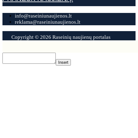
info@raseiniunaujienos.lt
reklama@raseiniunaujienos.lt
Copyright © 2026 Raseinių naujienų portalas
Contact
Us
Insert