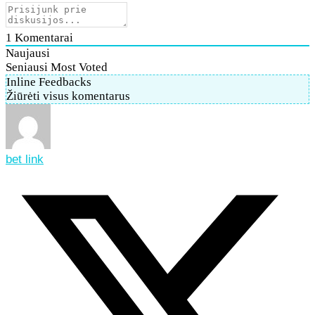
1
Komentarai
Naujausi
Seniausi
Most Voted
Inline Feedbacks
Žiūrėti visus komentarus
bet link