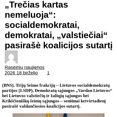
„Trečias kartas
nemeluoja“:
socialdemokratai,
demokratai, „valstiečiai“
pasirašė koalicijos sutartį
Raseinių naujienos
2026 18 birželio
1
(BNS). Trijų Seimo frakcijų – Lietuvos socialdemokratų
partijos (LSDP), Demokratų sąjungos „Vardan Lietuvos“
bei Lietuvos valstiečių ir žaliųjų sąjungos bei
Krikščioniškų šeimų sąjungos – seniūnai ketvirtadienį
pasirašė valdančiosios koalicijos sutartį.