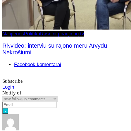
Naujienos
Politika
Raseinių naujienų tv
RNvideo: interviu su rajono meru Arvydu
Nekrošiumi
Facebook komentarai
Subscribe
Login
Notify of