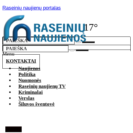
Raseinių naujienų portalas
17°
Menu
KONTAKTAI
Naujienos
Politika
Nuomonės
Raseinių naujienų TV
Kriminalai
Verslas
Šiluvos šventovė
Politika