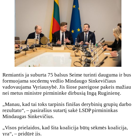
Remiantis ja suburta 75 balsus Seime turinti dauguma ir bus
formuojama socdemų vedlio Mindaugo Sinkevičiaus
vadovaujama Vyriausybė. Jis šiose pareigose pakeis mažiau
nei metus ministre pirmininke dirbusią Ingą Ruginienę.
„Manau, kad tai toks tarpinis finišas derybinių grupių darbo
rezultato“, – pasirašius sutartį sakė LSDP pirmininkas
Mindaugas Sinkevičius.
„Visos prielaidos, kad šita koalicija būtų sėkmės koalicija,
yra“, – pridūrė jis.