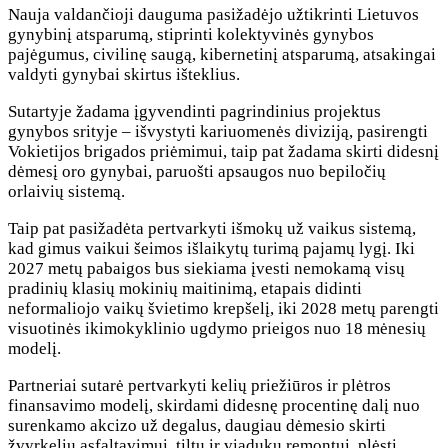
Nauja valdančioji dauguma pasižadėjo užtikrinti Lietuvos
gynybinį atsparumą, stiprinti kolektyvinės gynybos
pajėgumus, civilinę saugą, kibernetinį atsparumą, atsakingai
valdyti gynybai skirtus išteklius.
Sutartyje žadama įgyvendinti pagrindinius projektus
gynybos srityje – išvystyti kariuomenės diviziją, pasirengti
Vokietijos brigados priėmimui, taip pat žadama skirti didesnį
dėmesį oro gynybai, paruošti apsaugos nuo bepiločių
orlaivių sistemą.
Taip pat pasižadėta pertvarkyti išmokų už vaikus sistemą,
kad gimus vaikui šeimos išlaikytų turimą pajamų lygį. Iki
2027 metų pabaigos bus siekiama įvesti nemokamą visų
pradinių klasių mokinių maitinimą, etapais didinti
neformaliojo vaikų švietimo krepšelį, iki 2028 metų parengti
visuotinės ikimokyklinio ugdymo prieigos nuo 18 mėnesių
modelį.
Partneriai sutarė pertvarkyti kelių priežiūros ir plėtros
finansavimo modelį, skirdami didesnę procentinę dalį nuo
surenkamo akcizo už degalus, daugiau dėmesio skirti
žvyrkelių asfaltavimui, tiltų ir viadukų remontui, plėsti