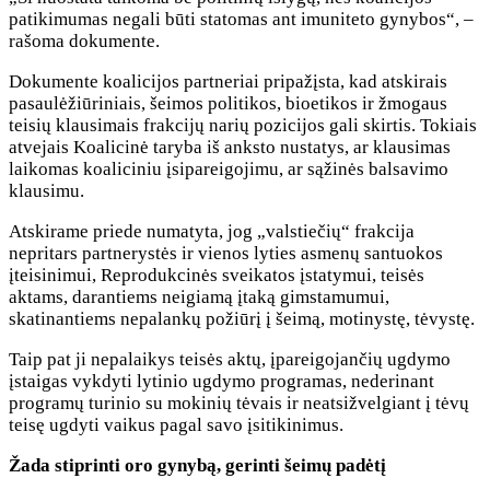
patikimumas negali būti statomas ant imuniteto gynybos“, –
rašoma dokumente.
Dokumente koalicijos partneriai pripažįsta, kad atskirais
pasaulėžiūriniais, šeimos politikos, bioetikos ir žmogaus
teisių klausimais frakcijų narių pozicijos gali skirtis. Tokiais
atvejais Koalicinė taryba iš anksto nustatys, ar klausimas
laikomas koaliciniu įsipareigojimu, ar sąžinės balsavimo
klausimu.
Atskirame priede numatyta, jog „valstiečių“ frakcija
nepritars partnerystės ir vienos lyties asmenų santuokos
įteisinimui, Reprodukcinės sveikatos įstatymui, teisės
aktams, darantiems neigiamą įtaką gimstamumui,
skatinantiems nepalankų požiūrį į šeimą, motinystę, tėvystę.
Taip pat ji nepalaikys teisės aktų, įpareigojančių ugdymo
įstaigas vykdyti lytinio ugdymo programas, nederinant
programų turinio su mokinių tėvais ir neatsižvelgiant į tėvų
teisę ugdyti vaikus pagal savo įsitikinimus.
Žada stiprinti oro gynybą, gerinti šeimų padėtį