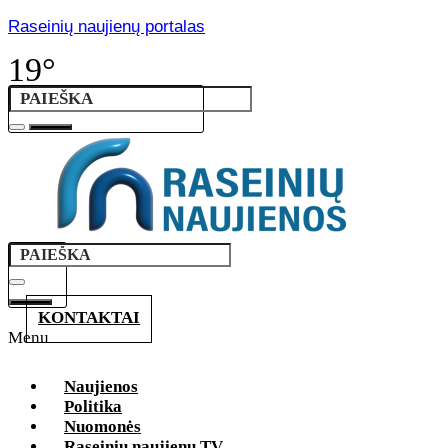
Raseinių naujienų portalas
19°
KONTAKTAI
Menu
Naujienos
Politika
Nuomonės
Raseinių naujienų TV