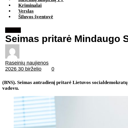
Kriminalai
Verslas
Šiluvos šventovė
Politika
Seimas pritarė Mindaugo S
Raseinių naujienos
2026 30 birželio
0
(BNS). Seimas antradienį pritarė Lietuvos socialdemokrat
vadovu.