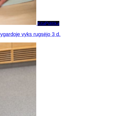
Kita
Politika
pygardoje vyks rugsėjo 3 d.