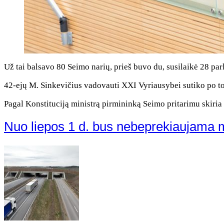
Už tai balsavo 80 Seimo narių, prieš buvo du, susilaikė 28 par
42-ejų M. Sinkevičius vadovauti XXI Vyriausybei sutiko po to,
Pagal Konstituciją ministrą pirmininką Seimo pritarimu skiria i
Nuo liepos 1 d. bus nebeprekiaujama 