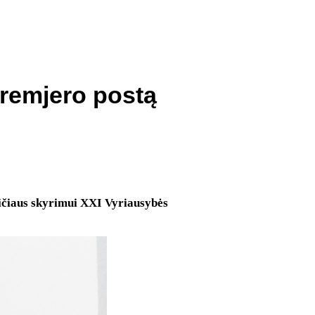
premjero postą
ičiaus skyrimui XXI Vyriausybės