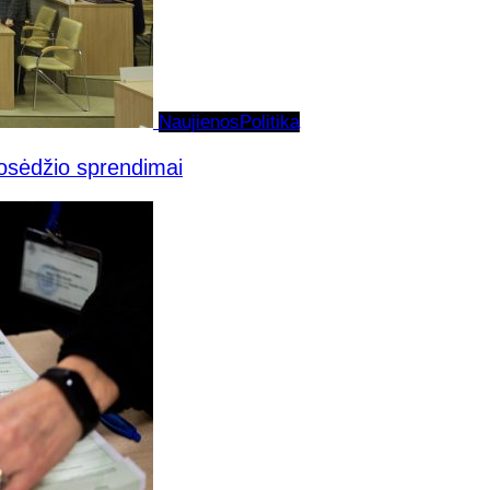
Naujienos
Politika
posėdžio sprendimai