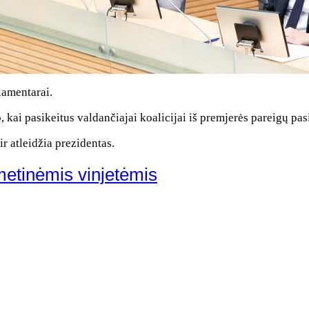
lamentarai.
 kai pasikeitus valdančiajai koalicijai iš premjerės pareigų pa
r atleidžia prezidentas.
metinėmis vinjetėmis