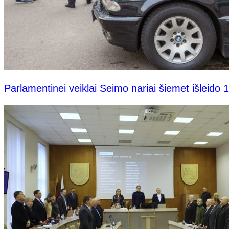
Parlamentinei veiklai Seimo nariai šiemet išleido 