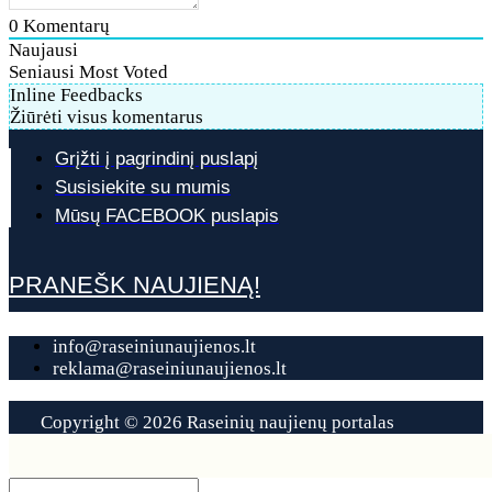
0
Komentarų
Naujausi
Seniausi
Most Voted
Inline Feedbacks
Žiūrėti visus komentarus
Grįžti į pagrindinį puslapį
Susisiekite su mumis
Mūsų FACEBOOK puslapis
PRANEŠK NAUJIENĄ!
info@raseiniunaujienos.lt
reklama@raseiniunaujienos.lt
Copyright © 2026 Raseinių naujienų portalas
Contact