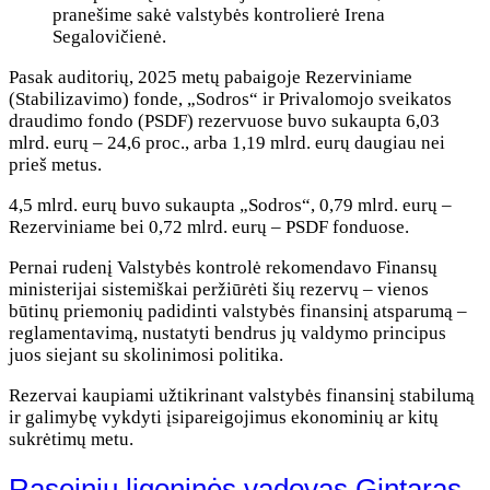
pranešime sakė valstybės kontrolierė Irena
Segalovičienė.
Pasak auditorių, 2025 metų pabaigoje Rezerviniame
(Stabilizavimo) fonde, „Sodros“ ir Privalomojo sveikatos
draudimo fondo (PSDF) rezervuose buvo sukaupta 6,03
mlrd. eurų – 24,6 proc., arba 1,19 mlrd. eurų daugiau nei
prieš metus.
4,5 mlrd. eurų buvo sukaupta „Sodros“, 0,79 mlrd. eurų –
Rezerviniame bei 0,72 mlrd. eurų – PSDF fonduose.
Pernai rudenį Valstybės kontrolė rekomendavo Finansų
ministerijai sistemiškai peržiūrėti šių rezervų – vienos
būtinų priemonių padidinti valstybės finansinį atsparumą –
reglamentavimą, nustatyti bendrus jų valdymo principus
juos siejant su skolinimosi politika.
Rezervai kaupiami užtikrinant valstybės finansinį stabilumą
ir galimybę vykdyti įsipareigojimus ekonominių ar kitų
sukrėtimų metu.
Raseinių ligoninės vadovas Gintaras