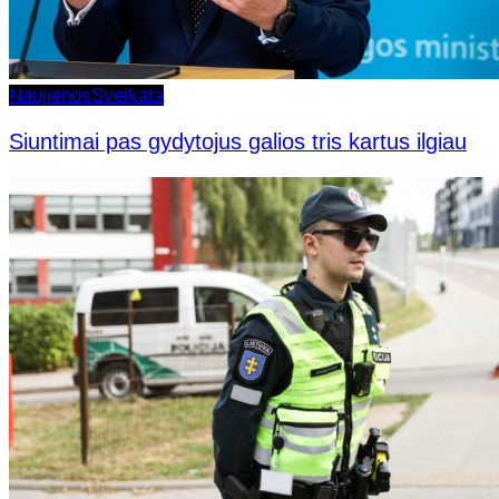
Naujienos
Sveikata
Siuntimai pas gydytojus galios tris kartus ilgiau