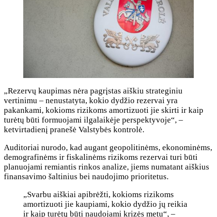
„Rezervų kaupimas nėra pagrįstas aiškiu strateginiu
vertinimu – nenustatyta, kokio dydžio rezervai yra
pakankami, kokioms rizikoms amortizuoti jie skirti ir kaip
turėtų būti formuojami ilgalaikėje perspektyvoje“, –
ketvirtadienį pranešė Valstybės kontrolė.
Auditoriai nurodo, kad augant geopolitinėms, ekonominėms,
demografinėms ir fiskalinėms rizikoms rezervai turi būti
planuojami remiantis rinkos analize, jiems numatant aiškius
finansavimo šaltinius bei naudojimo prioritetus.
„Svarbu aiškiai apibrėžti, kokioms rizikoms
amortizuoti jie kaupiami, kokio dydžio jų reikia
ir kaip turėtų būti naudojami krizės metu“, –