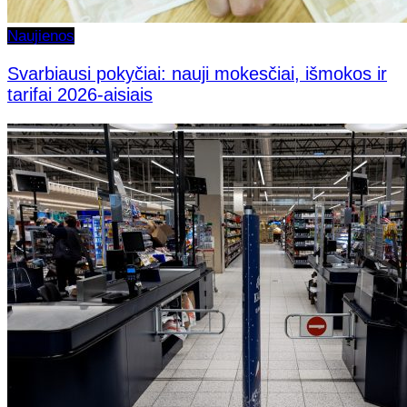
Naujienos
Svarbiausi pokyčiai: nauji mokesčiai, išmokos ir
tarifai 2026-aisiais