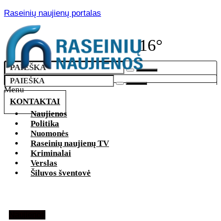
Raseinių naujienų portalas
16°
Menu
KONTAKTAI
Naujienos
Politika
Nuomonės
Raseinių naujienų TV
Kriminalai
Verslas
Šiluvos šventovė
Naujienos