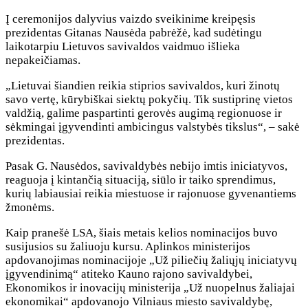
Į ceremonijos dalyvius vaizdo sveikinime kreipęsis
prezidentas Gitanas Nausėda pabrėžė, kad sudėtingu
laikotarpiu Lietuvos savivaldos vaidmuo išlieka
nepakeičiamas.
„Lietuvai šiandien reikia stiprios savivaldos, kuri žinotų
savo vertę, kūrybiškai siektų pokyčių. Tik sustiprinę vietos
valdžią, galime paspartinti gerovės augimą regionuose ir
sėkmingai įgyvendinti ambicingus valstybės tikslus“, – sakė
prezidentas.
Pasak G. Nausėdos, savivaldybės nebijo imtis iniciatyvos,
reaguoja į kintančią situaciją, siūlo ir taiko sprendimus,
kurių labiausiai reikia miestuose ir rajonuose gyvenantiems
žmonėms.
Kaip pranešė LSA, šiais metais kelios nominacijos buvo
susijusios su žaliuoju kursu. Aplinkos ministerijos
apdovanojimas nominacijoje „Už piliečių žaliųjų iniciatyvų
įgyvendinimą“ atiteko Kauno rajono savivaldybei,
Ekonomikos ir inovacijų ministerija „Už nuopelnus žaliajai
ekonomikai“ apdovanojo Vilniaus miesto savivaldybę,