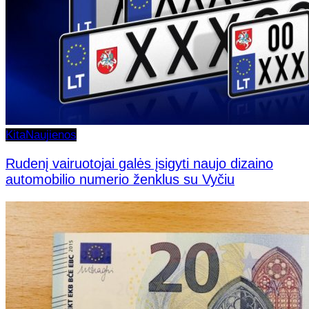
Kita
Naujienos
Rudenį vairuotojai galės įsigyti naujo dizaino
automobilio numerio ženklus su Vyčiu