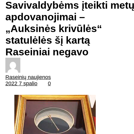
Savivaldybėms įteikti met
apdovanojimai –
„Auksinės krivūlės“
statulėlės šį kartą
Raseiniai negavo
Raseinių naujienos
2022 7 spalio
0