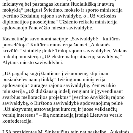
iniciatyvą bei pastangas kuriant šiuolaikišką ir atvirą
mokyklą“ įsteigusi Švietimo, mokslo ir sporto ministerija
įvertino Kėdainių rajono savivaldybę, o „Už viešosios
diplomatijos puoselėjimą“ Užsienio reikalų ministerija
apdovanojo Panevėžio miesto savivaldybę.
Kasmetinėje savo nominacijoje „Savivaldybė – kultūros
puoselėtoja“ Kultūros ministerija šiemet „Auksinės
krivūlės“ statulėlę įteikė Trakų rajono savivaldybei, Vidaus
reikalų ministerija „Už ekstremalių situacijų suvaldymą“ –
Alytaus miesto savivaldybei.
„Už pagalbą sugrįžtantiems į visuomenę, stiprinant
pusiaukelės namų tinklą“ Teisingumo ministerija
apdovanojo Tauragės rajono savivaldybę. Žemės ūkio
ministerija „Už didžiausią indėlį rengiant ir įgyvendinant
svarbius melioracijos projektus“ įvertino Anykščių rajono
savivaldybę, o Birštono savivaldybė apdovanojimą pelnė
„Už aktyvumą atstovaujant kurortų ir juose veikiančių
verslų interesus“ – šią nominaciją įsteigė Lietuvos verslo
konfederacija.
LSA prezidentas M. Sinkevičius taip pat paskelbė „Auksinės