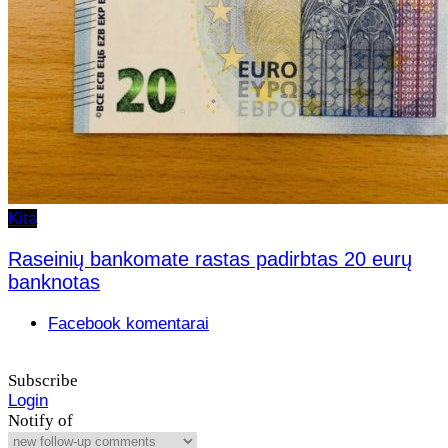
Kita
Raseinių bankomate rastas padirbtas 20 eurų
banknotas
Facebook komentarai
Subscribe
Login
Notify of