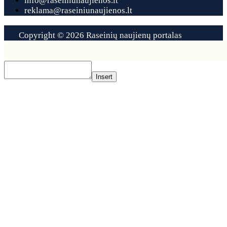
info@raseiniunaujienos.lt
reklama@raseiniunaujienos.lt
Copyright © 2026 Raseinių naujienų portalas
Contact
Us
Insert