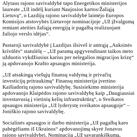
Alytaus rajono savivaldybė tapo Energetikos ministerijos
laureate „Už indėlį kuriant Naujosios kartos/Žaliąją
Lietuvą“, o Lazdijų rajono savivaldybė laimėjo Europos
Komisijos atstovybės Lietuvoje nominacijoje „Už įžvalgumą
remiant ateities žaliąją energiją ir pagalbą realizuojant
žaliojo verslo idėjas“.
Pastaroji savivaldybė į Lazdijus išsiveš ir antrąją „Auksinės
krivūlės“ statulėlę – „Už paramą apgyvendinant taikos meto
užduotis vykdžiusius karius per nelegalios migracijos krizę“
ją apdovanojo Krašto apsaugos ministerija.
„Už atsakingą viešųjų finansų valdymą ir privačių
investicijų pritraukimą“ Finansų ministerija įvertino
Kaišiadorių rajono savivaldybę. Susisiekimo ministerija
apdovanojo Klaipėdos rajono savivaldybę kaip „Daugiausiai
investavusią į vietinių kelių infrastruktūrą“, o Sveikatos
apsaugos ministerija „Už lyderystę sveikatos apsaugoje“ –
Joniškio rajono savivaldybę.
Socialinės apsaugos ir darbo ministerija „Už pagalbą karo
pabėgėliams iš Ukrainos“ apdovanojimą skyrė Jonavos
rajono savivaldybei. Nominaciją „Už savarankiškumą,