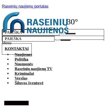
Raseinių naujienų portalas
30°
Menu
KONTAKTAI
Naujienos
Politika
Nuomonės
Raseinių naujienų TV
Kriminalai
Verslas
Šiluvos šventovė
Kita
Naujienos