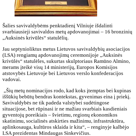
Šalies savivaldybėms penktadienį Vilniuje išdalinti
svarbiausieji savivaldos metų apdovanojimai – 16 bronzinių
„Auksinės krivūlės“ statulėlių.
Jau septynioliktus metus Lietuvos savivaldybių asociacijos
(LSA) rengiamų apdovanojimų ceremonijoje „Auksinės
krivūlės“ statulėles, sukurtas skulptoriaus Ramūno Almino,
merams įteikė visų 14 ministerijų, Europos Komisijos
atstovybės Lietuvoje bei Lietuvos verslo konfederacijos
vadovai.
„Šių metų nominacijos rodo, kad koks įtemptas bei kupinas
iššūkių bebūtų bendras kontekstas, gyvenimas eina į priekį.
Savivaldybės ne tik padeda valstybei sudėtingose
situacijose, bet rūpinasi ir ne mažiau svarbiais kasdieniais
gyventojų poreikiais – švietimu, regionų ekonomikos
skatinimu, socialinės atskirties mažinimu, infrastruktūra,
aplinkosauga, kultūros sklaida ir kita“, – renginyje kalbėjo
LSA prezidentas Mindaugas Sinkevičius.