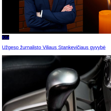
Kita
Užgeso žurnalisto Viliaus Stankevičiaus gyvybė