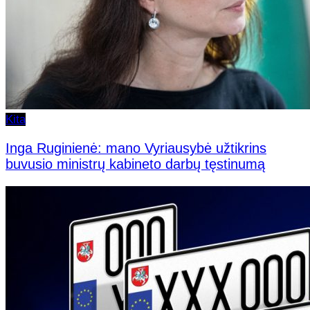
Kita
Inga Ruginienė: mano Vyriausybė užtikrins
buvusio ministrų kabineto darbų tęstinumą