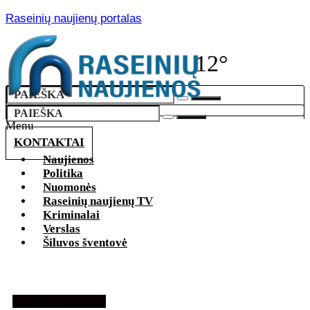
Raseinių naujienų portalas
12°
Menu
KONTAKTAI
Naujienos
Politika
Nuomonės
Raseinių naujienų TV
Kriminalai
Verslas
Šiluvos šventovė
Kita
Rinkimai 2023