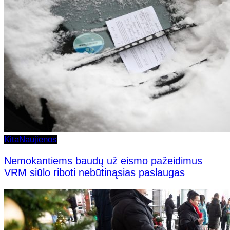
Kita
Naujienos
Nemokantiems baudų už eismo pažeidimus
VRM siūlo riboti nebūtinąsias paslaugas