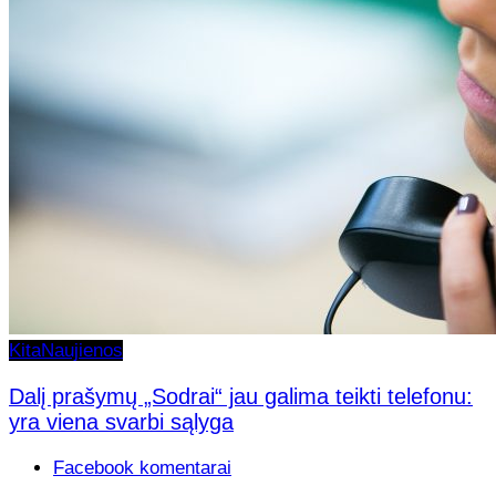
Kita
Naujienos
Dalį prašymų „Sodrai“ jau galima teikti telefonu:
yra viena svarbi sąlyga
Facebook komentarai