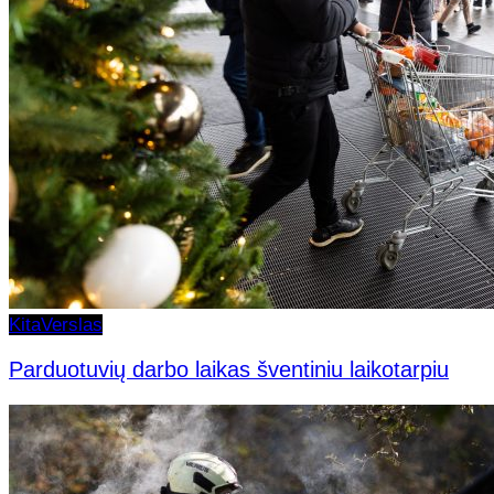
Kita
Verslas
Parduotuvių darbo laikas šventiniu laikotarpiu