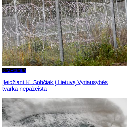
Kita
Politika
Įleidžiant K. Sobčiak į Lietuvą Vyriausybės
tvarka nepažeista