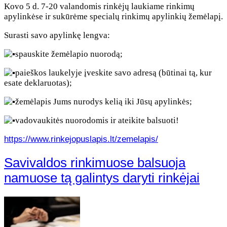
Kovo 5 d. 7-20 valandomis rinkėjų laukiame rinkimų
apylinkėse ir sukūrėme specialų rinkimų apylinkių žemėlapį.
Surasti savo apylinkę lengva:
spauskite žemėlapio nuorodą;
paieškos laukelyje įveskite savo adresą (būtinai tą, kur
esate deklaruotas);
žemėlapis Jums nurodys kelią iki Jūsų apylinkės;
vadovaukitės nuorodomis ir ateikite balsuoti!
https://www.rinkejopuslapis.lt/zemelapis/
Savivaldos rinkimuose balsuoja
namuose tą galintys daryti rinkėjai