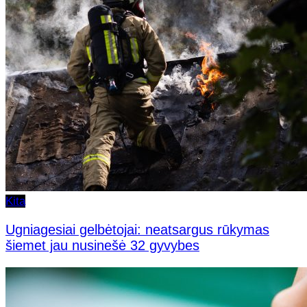
Kita
Ugniagesiai gelbėtojai: neatsargus rūkymas
šiemet jau nusinešė 32 gyvybes