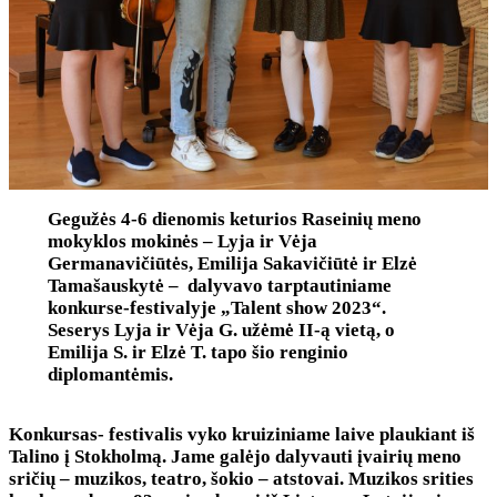
Gegužės 4-6 dienomis keturios Raseinių meno
mokyklos mokinės – Lyja ir Vėja
Germanavičiūtės, Emilija Sakavičiūtė ir Elzė
Tamašauskytė – dalyvavo tarptautiniame
konkurse-festivalyje „Talent show 2023“.
Seserys Lyja ir Vėja G. užėmė II-ą vietą, o
Emilija S. ir Elzė T. tapo šio renginio
diplomantėmis.
Konkursas- festivalis vyko kruiziniame laive plaukiant iš
Talino į Stokholmą. Jame galėjo dalyvauti įvairių meno
sričių – muzikos, teatro, šokio – atstovai. Muzikos srities