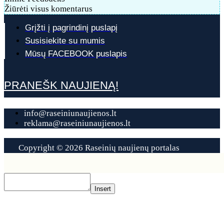
Žiūrėti visus komentarus
Grįžti į pagrindinį puslapį
Susisiekite su mumis
Mūsų FACEBOOK puslapis
PRANEŠK NAUJIENĄ!
info@raseiniunaujienos.lt
reklama@raseiniunaujienos.lt
Copyright © 2026 Raseinių naujienų portalas
Contact
Us
Insert