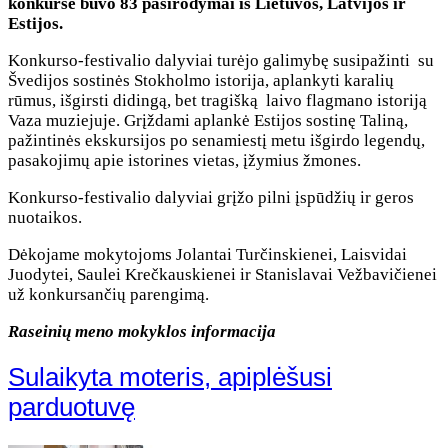
konkurse buvo 83 pasirodymai iš Lietuvos, Latvijos ir
Estijos.
Konkurso-festivalio dalyviai turėjo galimybę susipažinti su
Švedijos sostinės Stokholmo istorija, aplankyti karalių
rūmus, išgirsti didingą, bet tragišką laivo flagmano istoriją
Vaza muziejuje. Grįždami aplankė Estijos sostinę Taliną,
pažintinės ekskursijos po senamiestį metu išgirdo legendų,
pasakojimų apie istorines vietas, įžymius žmones.
Konkurso-festivalio dalyviai grįžo pilni įspūdžių ir geros
nuotaikos.
Dėkojame mokytojoms Jolantai Turčinskienei, Laisvidai
Juodytei, Saulei Krečkauskienei ir Stanislavai Vežbavičienei
už konkursančių parengimą.
Raseinių meno mokyklos informacija
Sulaikyta moteris, apiplėšusi
parduotuvę