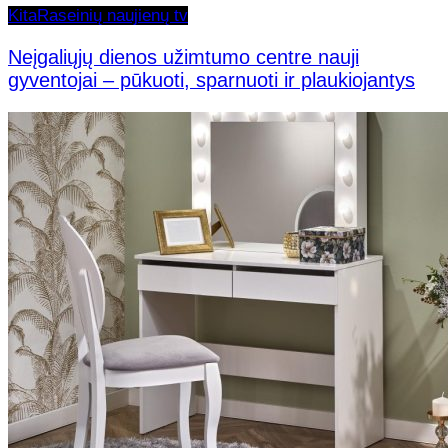
Kita
Raseinių naujienų tv
Neįgaliųjų dienos užimtumo centre nauji
gyventojai – pūkuoti, sparnuoti ir plaukiojantys