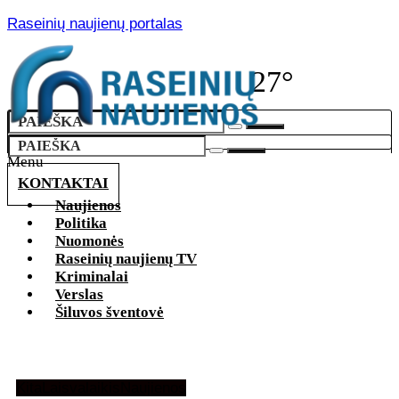
Raseinių naujienų portalas
27°
Menu
KONTAKTAI
Naujienos
Politika
Nuomonės
Raseinių naujienų TV
Kriminalai
Verslas
Šiluvos šventovė
Kita
Laisvalaikis
Naujienos