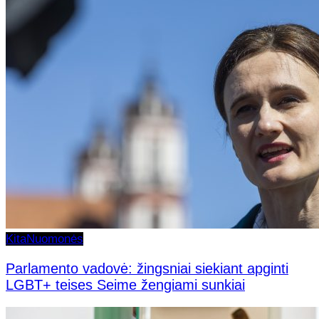
Kita
Nuomonės
Parlamento vadovė: žingsniai siekiant apginti
LGBT+ teises Seime žengiami sunkiai