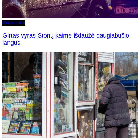
Kriminalai
Girtas vyras Stonų kaime išdaužė daugiabučio
langus