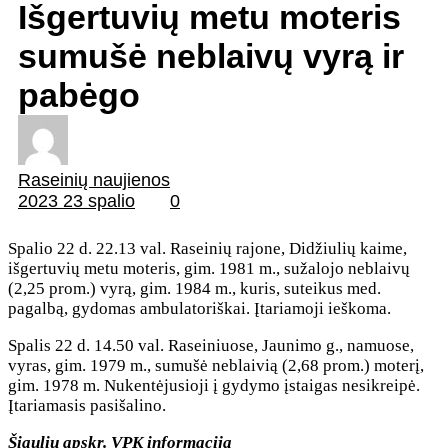
Išgertuvių metu moteris
sumušė neblaivų vyrą ir
pabėgo
Raseinių naujienos
2023 23 spalio
0
Spalio 22 d. 22.13 val. Raseinių rajone, Didžiulių kaime,
išgertuvių metu moteris, gim. 1981 m., sužalojo neblaivų
(2,25 prom.) vyrą, gim. 1984 m., kuris, suteikus med.
pagalbą, gydomas ambulatoriškai. Įtariamoji ieškoma.
Spalis 22 d. 14.50 val. Raseiniuose, Jaunimo g., namuose,
vyras, gim. 1979 m., sumušė neblaivią (2,68 prom.) moterį,
gim. 1978 m. Nukentėjusioji į gydymo įstaigas nesikreipė.
Įtariamasis pasišalino.
Šiaulių apskr. VPK informacija