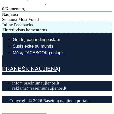
0
Komentarų
Naujausi
Seniausi
Most Voted
Inline Feedbacks
Žiūrėti visus komentarus
Grįžti į pagrindinį puslapį
Susisiekite su mumis
Mūsų FACEBOOK puslapis
PRANEŠK NAUJIENĄ!
info@raseiniunaujienos.lt
reklama@raseiniunaujienos.lt
Copyright © 2026 Raseinių naujienų portalas
Contact