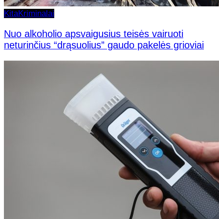
Kita
Kriminalai
Nuo alkoholio apsvaigusius teisės vairuoti
neturinčius “drąsuolius” gaudo pakelės grioviai