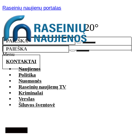
Raseinių naujienų portalas
20°
Menu
KONTAKTAI
Naujienos
Politika
Nuomonės
Raseinių naujienų TV
Kriminalai
Verslas
Šiluvos šventovė
Kriminalai