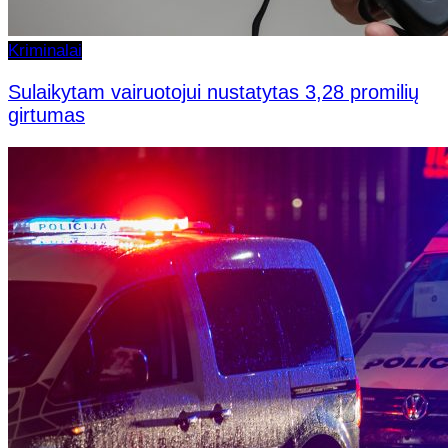
Kriminalai
Sulaikytam vairuotojui nustatytas 3,28 promilių
girtumas