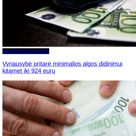
Naujienos
Nuomonės
Vyriausybė pritarė minimalios algos didinimui
kitąmet iki 924 eurų