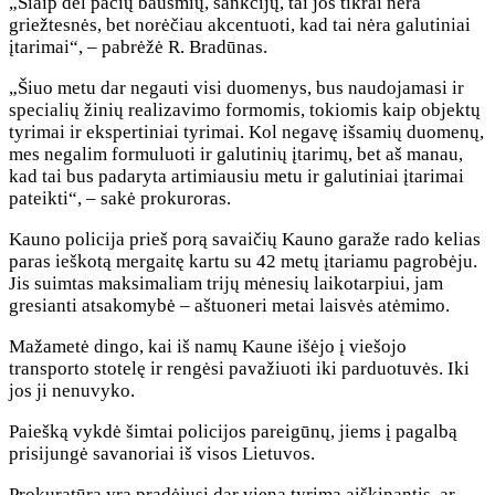
„Šiaip dėl pačių bausmių, sankcijų, tai jos tikrai nėra
griežtesnės, bet norėčiau akcentuoti, kad tai nėra galutiniai
įtarimai“, – pabrėžė R. Bradūnas.
„Šiuo metu dar negauti visi duomenys, bus naudojamasi ir
specialių žinių realizavimo formomis, tokiomis kaip objektų
tyrimai ir ekspertiniai tyrimai. Kol negavę išsamių duomenų,
mes negalim formuluoti ir galutinių įtarimų, bet aš manau,
kad tai bus padaryta artimiausiu metu ir galutiniai įtarimai
pateikti“, – sakė prokuroras.
Kauno policija prieš porą savaičių Kauno garaže rado kelias
paras ieškotą mergaitę kartu su 42 metų įtariamu pagrobėju.
Jis suimtas maksimaliam trijų mėnesių laikotarpiui, jam
gresianti atsakomybė – aštuoneri metai laisvės atėmimo.
Mažametė dingo, kai iš namų Kaune išėjo į viešojo
transporto stotelę ir rengėsi pavažiuoti iki parduotuvės. Iki
jos ji nenuvyko.
Paiešką vykdė šimtai policijos pareigūnų, jiems į pagalbą
prisijungė savanoriai iš visos Lietuvos.
Prokuratūra yra pradėjusi dar vieną tyrimą aiškinantis, ar