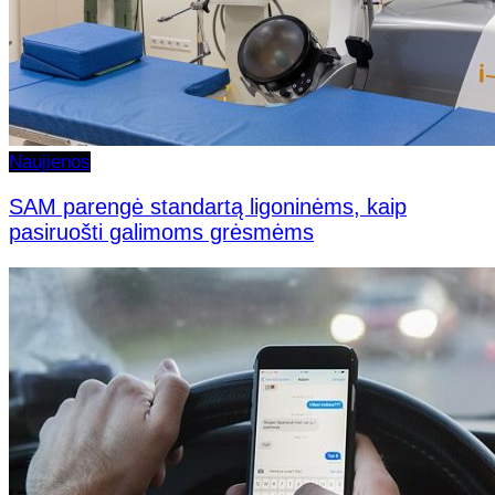
Naujienos
SAM parengė standartą ligoninėms, kaip
pasiruošti galimoms grėsmėms