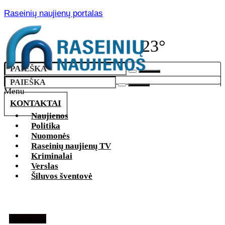
Raseinių naujienų portalas
23°
Menu
KONTAKTAI
Naujienos
Politika
Nuomonės
Raseinių naujienų TV
Kriminalai
Verslas
Šiluvos šventovė
Naujienos