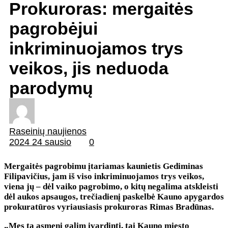
Prokuroras: mergaitės
pagrobėjui
inkriminuojamos trys
veikos, jis neduoda
parodymų
Raseinių naujienos
2024 24 sausio
0
Mergaitės pagrobimu įtariamas kaunietis Gediminas
Filipavičius, jam iš viso inkriminuojamos trys veikos,
viena jų – dėl vaiko pagrobimo, o kitų negalima atskleisti
dėl aukos apsaugos, trečiadienį paskelbė Kauno apygardos
prokuratūros vyriausiasis prokuroras Rimas Bradūnas.
„Mes tą asmenį galim įvardinti, tai Kauno miesto