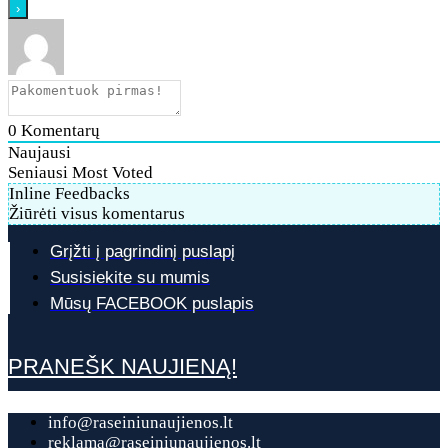
0
Komentarų
Naujausi
Seniausi
Most Voted
Inline Feedbacks
Žiūrėti visus komentarus
Grįžti į pagrindinį puslapį
Susisiekite su mumis
Mūsų FACEBOOK puslapis
PRANEŠK NAUJIENĄ!
info@raseiniunaujienos.lt
reklama@raseiniunaujienos.lt