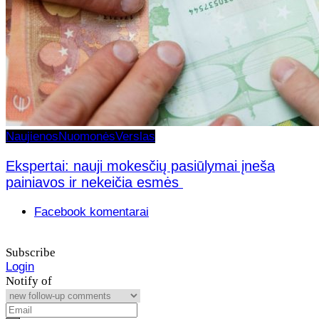
Naujienos
Nuomonės
Verslas
Ekspertai: nauji mokesčių pasiūlymai įneša
painiavos ir nekeičia esmės
Facebook komentarai
Subscribe
Login
Notify of