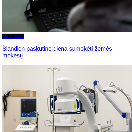
Naujienos
Šiandien paskutinė diena sumokėti žemės
mokestį