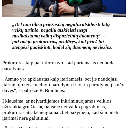
„Dėl tam tikrų priežasčių negaliu atskleisti kitų
veikų turinio, negaliu atskleisti netgi
nusikalstamų veikų dispozicinių duomenų“, –
pažymėjo prokuroras, pridūręs, kad prieš tai
stengėsi paaiškinti, kodėl šių duomenų neviešins.
Prokuroras taip pat informavo, kad įtariamasis neduoda
parodymų.
„Asmuo yra apklaustas kaip įtariamasis, bet jis naudojasi
įtariamojo teise neduoti parodymų ir tokių parodymų jis nėra
davęs“, – pabrėžė R. Bradūnas.
Į klausimą, ar neįvardijamos inkriminuojamos veiklos
užtraukia griežtesnę bausmę nei vaiko pagrobimas,
prokuroras atsakė neigiamai, bet pažymėjo, kad šiuo metu
įtarimai nėra galutiniai.