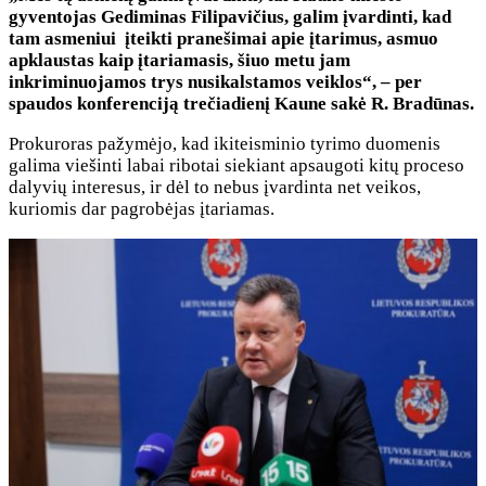
gyventojas Gediminas Filipavičius, galim įvardinti, kad
tam asmeniui įteikti pranešimai apie įtarimus, asmuo
apklaustas kaip įtariamasis, šiuo metu jam
inkriminuojamos trys nusikalstamos veiklos“, – per
spaudos konferenciją trečiadienį Kaune sakė R. Bradūnas.
Prokuroras pažymėjo, kad ikiteisminio tyrimo duomenis
galima viešinti labai ribotai siekiant apsaugoti kitų proceso
dalyvių interesus, ir dėl to nebus įvardinta net veikos,
kuriomis dar pagrobėjas įtariamas.