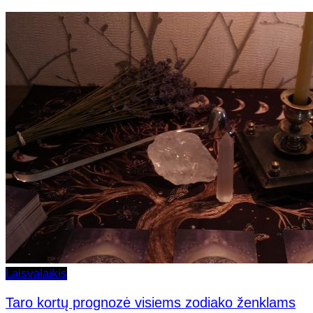
Laisvalaikis
Taro kortų prognozė visiems zodiako ženklams