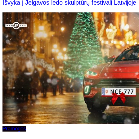
Išvyka į Jelgavos ledo skulptūrų festivalį Latvijoje
Pramogos