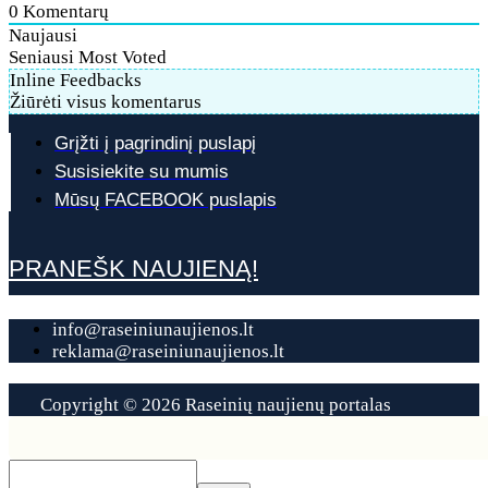
0
Komentarų
Naujausi
Seniausi
Most Voted
Inline Feedbacks
Žiūrėti visus komentarus
Grįžti į pagrindinį puslapį
Susisiekite su mumis
Mūsų FACEBOOK puslapis
PRANEŠK NAUJIENĄ!
info@raseiniunaujienos.lt
reklama@raseiniunaujienos.lt
Copyright © 2026 Raseinių naujienų portalas
Contact
Us