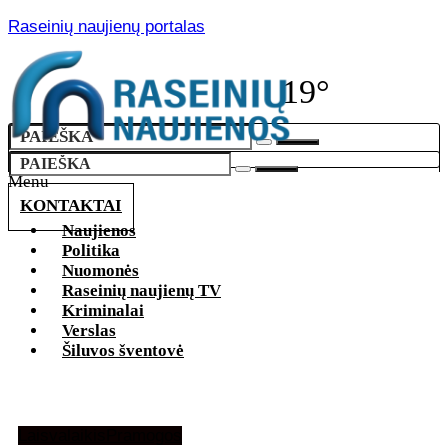
Raseinių naujienų portalas
19°
Menu
KONTAKTAI
Naujienos
Politika
Nuomonės
Raseinių naujienų TV
Kriminalai
Verslas
Šiluvos šventovė
Laisvalaikis
Pramogos