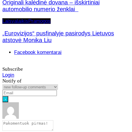
Originali kalėdinė dovana – išskirtiniai
automobilio numerio ženklai
Laisvalaikis
Pramogos
„Eurovizijos“ pusfinalyje pasirodys Lietuvos
atstovė Monika Liu
Facebook komentarai
Subscribe
Login
Notify of