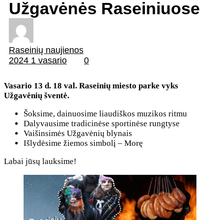
Užgavėnės Raseiniuose
Raseinių naujienos
2024 1 vasario
0
Vasario 13 d. 18 val. Raseinių miesto parke vyks
Užgavėnių šventė.
Šoksime, dainuosime liaudiškos muzikos ritmu
Dalyvausime tradicinėse sportinėse rungtyse
Vaišinsimės Užgavėnių blynais
Išlydėsime žiemos simbolį – Morę
Labai jūsų lauksime!