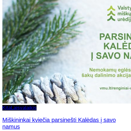
Kita
Laisvalaikis
Miškininkai kviečia parsinešti Kalėdas į savo
namus