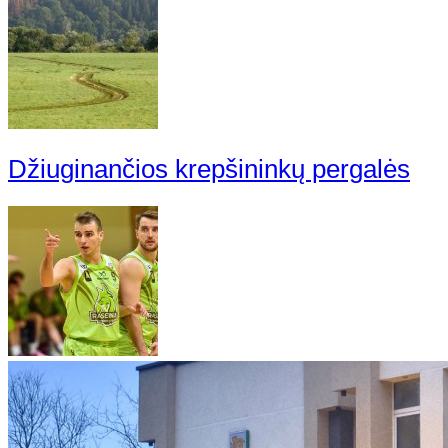
Džiuginančios krepšininkų pergalės