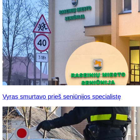
Vyras smurtavo prieš seniūnijos specialistę