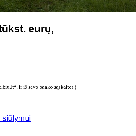
ūkst. eurų,
biu.lt“, ir iš savo banko sąskaitos į
s siūlymui