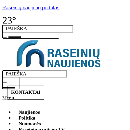
Raseinių naujienų portalas
23°
KONTAKTAI
Menu
Naujienos
Politika
Nuomonės
Raseinių naujienų TV