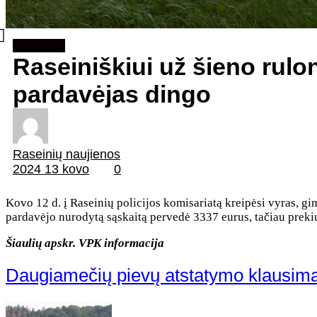
Kriminalai
Raseiniškiui už šieno rulo
pardavėjas dingo
Raseinių naujienos
2024 13 kovo
0
Kovo 12 d. į Raseinių policijos komisariatą kreipėsi vyras, gi
pardavėjo nurodytą sąskaitą pervedė 3337 eurus, tačiau prekių
Šiaulių apskr. VPK informacija
Daugiamečių pievų atstatymo klausimas –