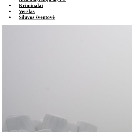
Kriminalai
Verslas
Šiluvos šventovė