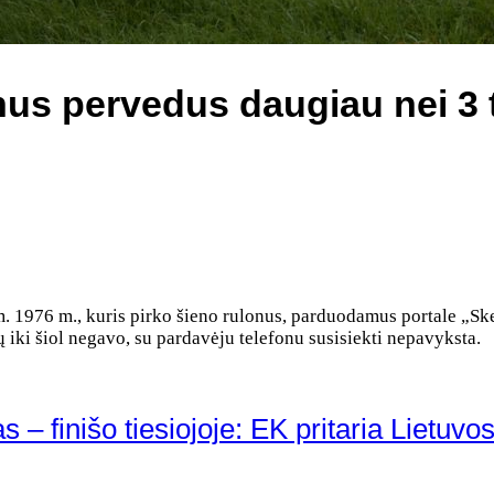
nus pervedus daugiau nei 3 t
m. 1976 m., kuris pirko šieno rulonus, parduodamus portale „Skel
 iki šiol negavo, su pardavėju telefonu susisiekti nepavyksta.
 finišo tiesiojoje: EK pritaria Lietuvo