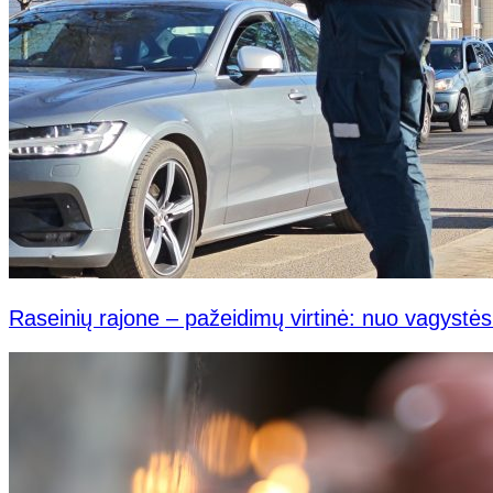
Raseinių rajone – pažeidimų virtinė: nuo vagystės 