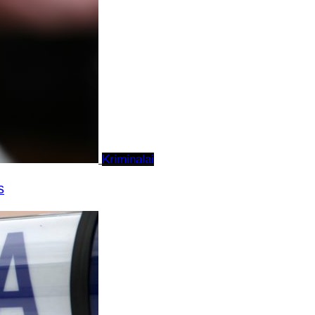
Kriminalai
s