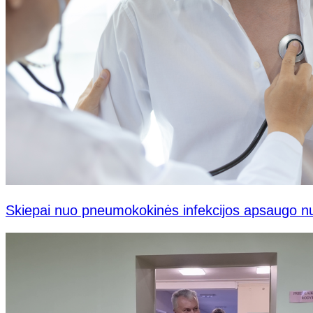
Skiepai nuo pneumokokinės infekcijos apsaugo n