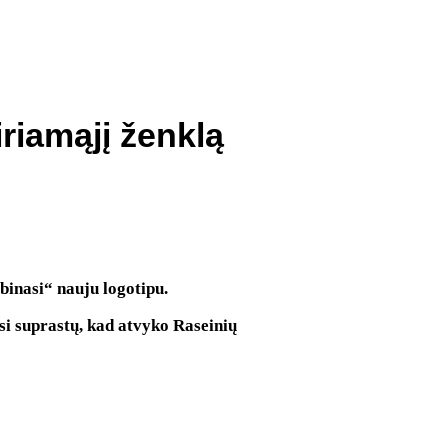
iriamąjį ženklą
binasi“ nauju logotipu.
si suprastų, kad atvyko Raseinių