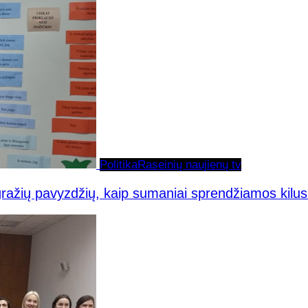
Politika
Raseinių naujienų tv
ažių pavyzdžių, kaip sumaniai sprendžiamos kilu