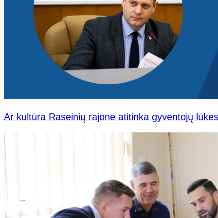
Ar kultūra Raseinių rajone atitinka gyventojų lūke