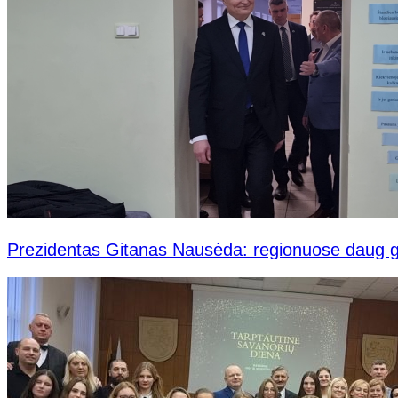
Prezidentas Gitanas Nausėda: regionuose daug gr