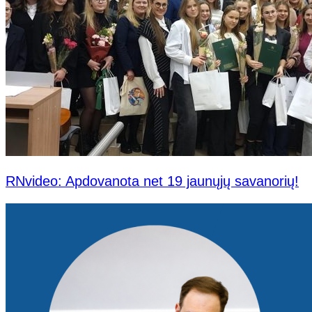
RNvideo: Apdovanota net 19 jaunųjų savanorių!