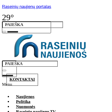
Raseinių naujienų portalas
29°
KONTAKTAI
Menu
Naujienos
Politika
Nuomonės
Raseinių naujienų TV