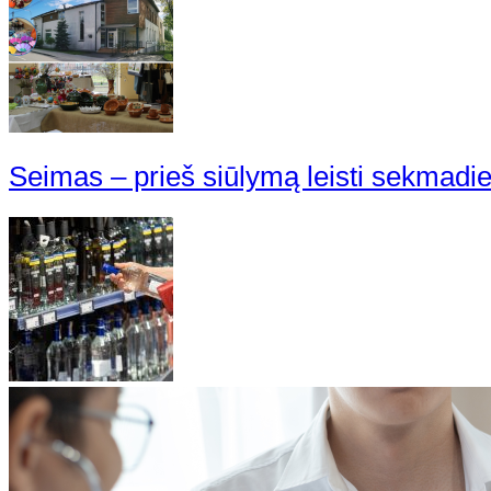
Seimas – prieš siūlymą leisti sekmadien