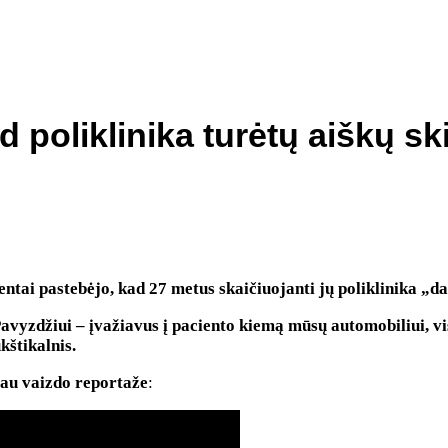
d poliklinika turėtų aiškų sk
ntai pastebėjo, kad 27 metus skaičiuojanti jų poliklinika „da
avyzdžiui – įvažiavus į paciento kiemą mūsų automobiliui, vi
kštikalnis.
iau vaizdo reportaže
: