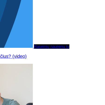
Raseinių naujienų tv
sčius? (video)