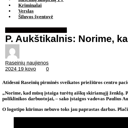
Kriminalai
Verslas
Šiluvos šventovė
Raseinių naujienų tv
Sveikata
P. Aukštikalnis: Norime, ka
Raseinių naujienos
2024 19 kovo
0
Atidesni Raseinių pirminės sveikatos priežiūros centro pacie
„Norime, kad mūsų įstaiga turėtų aiškų skiriamąjį ženklą. P
poliklinikos darbuotojai, – sako įstaigos vadovas Paulius Au
O logotipo kūrimas nebuvo toks jau paprastas darbas. Plač