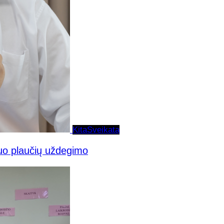
Kita
Sveikata
uo plaučių uždegimo