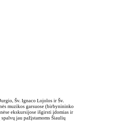
urgio, Šv. Ignaco Lojolos ir Šv.
linės muzikos garsuose (birbynininko
nėse ekskursijose išgirsti įdomias ir
ų spalvų jau pažįstamoms Šiaulių