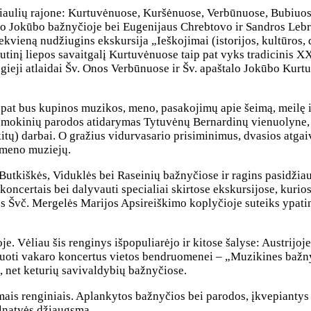
Šiaulių rajone: Kurtuvėnuose, Kuršėnuose, Verbūnuose, Bubiuos
o Jokūbo bažnyčioje bei Eugenijaus Chrebtovo ir Sandros Lebr
iekvieną nudžiugins ekskursija „Ieškojimai (istorijos, kultūros
utinį liepos savaitgalį Kurtuvėnuose taip pat vyks tradicinis X
ingieji atlaidai Šv. Onos Verbūnuose ir Šv. apaštalo Jokūbo Ku
pat bus kupinos muzikos, meno, pasakojimų apie šeimą, meilę 
 mokinių parodos atidarymas Tytuvėnų Bernardinų vienuolyne, 
) darbai. O gražius vidurvasario prisiminimus, dvasios atgaivą 
 meno muziejų.
Butkiškės, Viduklės bei Raseinių bažnyčiose ir ragins pasidžia
koncertais bei dalyvauti specialiai skirtose ekskursijose, kurios
luvos Švč. Mergelės Marijos Apsireiškimo koplyčioje suteiks ypat
 Vėliau šis renginys išpopuliarėjo ir kitose šalyse: Austrijoje,
zuoti vakaro koncertus vietos bendruomenei – „Muzikines bažny
 net keturių savivaldybių bažnyčiose.
mais renginiais. Aplankytos bažnyčios bei parodos, įkvepiantys 
pilnatvės džiaugsmą.