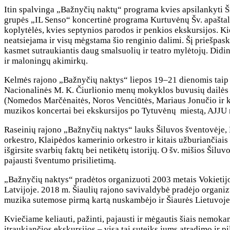
Itin spalvinga „Bažnyčių naktų“ programa kvies apsilankyti 
grupės „IL Senso“ koncertinė programa Kurtuvėnų Šv. apaštal
koplytėlės, kvies septynios parodos ir penkios ekskursijos. K
neatsiejama ir visų mėgstama šio renginio dalimi. Šį priešpask
kasmet sutraukiantis daug smalsuolių ir teatro mylėtojų. Did
ir maloningų akimirkų.
Kelmės rajono „Bažnyčių naktys“ liepos 19–21 dienomis taip 
Nacionalinės M. K. Čiurlionio menų mokyklos buvusių dailės
(Nomedos Marčėnaitės, Noros Venciūtės, Mariaus Jonučio ir kitų
muzikos koncertai bei ekskursijos po Tytuvėnų miestą, AJJU
Raseinių rajono „Bažnyčių naktys“ lauks Šiluvos šventovėje, 
orkestro, Klaipėdos kamerinio orkestro ir kitais užburiančiais 
išgirsite svarbių faktų bei netikėtų istorijų. O šv. mišios Ši
pajausti šventumo prisilietimą.
„Bažnyčių naktys“ pradėtos organizuoti 2003 metais Vokietijoje.
Latvijoje. 2018 m. Šiaulių rajono savivaldybė pradėjo organi
muzika sutemose pirmą kartą nuskambėjo ir Šiaurės Lietuvoje,
Kviečiame keliauti, pažinti, pajausti ir mėgautis šiais nemoka
įtraukiančios ekskursijos – visa tai suteiks jums atradimo ir 