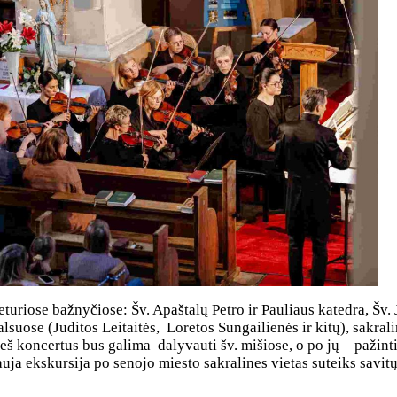
uriose bažnyčiose: Šv. Apaštalų Petro ir Pauliaus katedra, Šv. J
suose (Juditos Leitaitės, Loretos Sungailienės ir kitų), sakra
ieš koncertus bus galima dalyvauti šv. mišiose, o po jų – pažinti
uja ekskursija po senojo miesto sakralines vietas suteiks savit