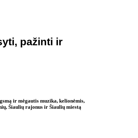
ti, pažinti ir
ugsmą ir mėgautis muzika, kelionėmis,
ių, Šiaulių rajonus ir Šiaulių miestą