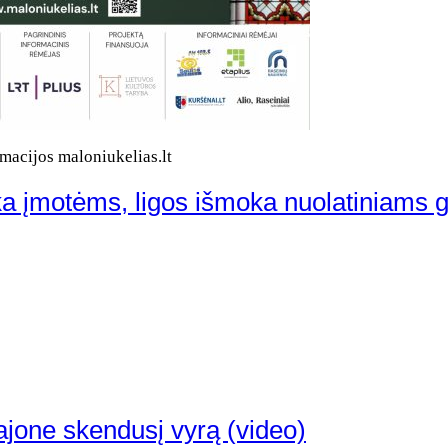
macijos maloniukelias.lt
ka įmotėms, ligos išmoka nuolatiniams 
rajone skendusį vyrą (video)