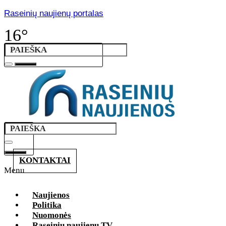
Raseinių naujienų portalas
16°
KONTAKTAI
Menu
Naujienos
Politika
Nuomonės
Raseinių naujienų TV