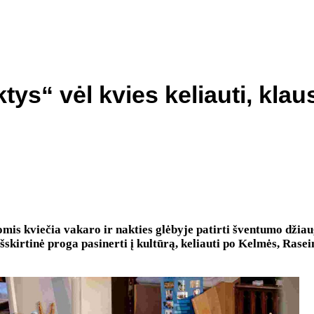
s“ vėl kvies keliauti, klausy
omis kviečia vakaro ir nakties glėbyje patirti šventumo džia
skirtinė proga pasinerti į kultūrą, keliauti po Kelmės, Rasein