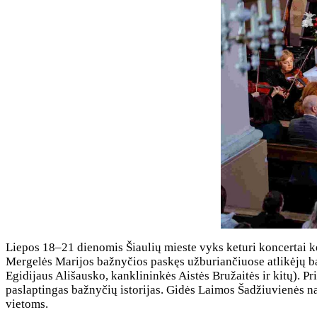
Liepos 18–21 dienomis Šiaulių mieste vyks keturi koncertai ket
Mergelės Marijos bažnyčios paskęs užburiančiuose atlikėjų bal
Egidijaus Ališausko, kanklininkės Aistės Bružaitės ir kitų). Pr
paslaptingas bažnyčių istorijas. Gidės Laimos Šadžiuvienės na
vietoms.