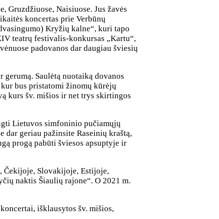
e, Gruzdžiuose, Naisiuose. Jus žavės
ikaitės koncertas prie Verbūnų
, dvasingumo) Kryžių kalne“, kuri tapo
XIV teatrų festivalis-konkursas „Kartu“,
rtuvėnuose padovanos dar daugiau šviesių
ir gerumą. Saulėtą nuotaiką dovanos
kur bus pristatomi žinomų kūrėjų
kurs šv. mišios ir net trys skirtingos
ugti Lietuvos simfoninio pučiamųjų
e dar geriau pažinsite Raseinių kraštą,
ingą progą pabūti šviesos apsuptyje ir
 Čekijoje, Slovakijoje, Estijoje,
čių naktis Šiaulių rajone“. O 2021 m.
koncertai, išklausytos šv. mišios,