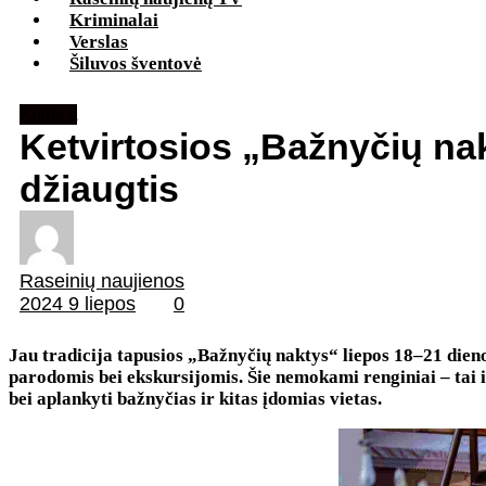
Kriminalai
Verslas
Šiluvos šventovė
Kultūra
Ketvirtosios „Bažnyčių nakty
džiaugtis
Raseinių naujienos
2024 9 liepos
0
Jau tradicija tapusios „Bažnyčių naktys“ liepos 18–21 dien
parodomis bei ekskursijomis. Šie nemokami renginiai – tai iš
bei aplankyti bažnyčias ir kitas įdomias vietas.