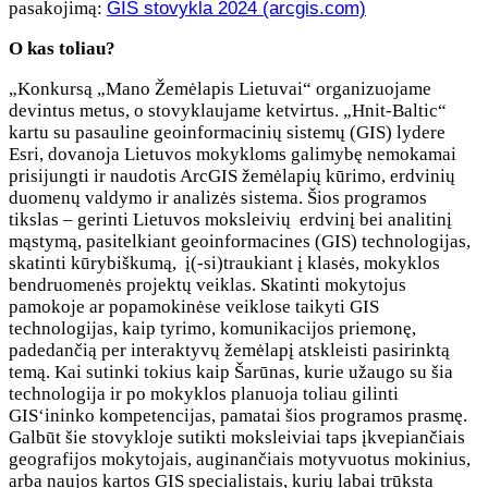
pasakojimą:
GIS stovykla 2024 (arcgis.com)
O kas toliau?
„Konkursą „Mano Žemėlapis Lietuvai“ organizuojame
devintus metus, o stovyklaujame ketvirtus. „Hnit-Baltic“
kartu su pasauline geoinformacinių sistemų (GIS) lydere
Esri, dovanoja Lietuvos mokykloms galimybę nemokamai
prisijungti ir naudotis ArcGIS žemėlapių kūrimo, erdvinių
duomenų valdymo ir analizės sistema. Šios programos
tikslas – gerinti Lietuvos moksleivių erdvinį bei analitinį
mąstymą, pasitelkiant geoinformacines (GIS) technologijas,
skatinti kūrybiškumą, į(-si)traukiant į klasės, mokyklos
bendruomenės projektų veiklas. Skatinti mokytojus
pamokoje ar popamokinėse veiklose taikyti GIS
technologijas, kaip tyrimo, komunikacijos priemonę,
padedančią per interaktyvų žemėlapį atskleisti pasirinktą
temą. Kai sutinki tokius kaip Šarūnas, kurie užaugo su šia
technologija ir po mokyklos planuoja toliau gilinti
GIS‘ininko kompetencijas, pamatai šios programos prasmę.
Galbūt šie stovykloje sutikti moksleiviai taps įkvepiančiais
geografijos mokytojais, auginančiais motyvuotus mokinius,
arba naujos kartos GIS specialistais, kurių labai trūksta