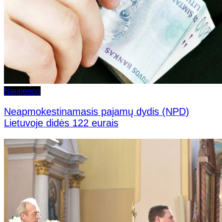
Naujienos
Neapmokestinamasis pajamų dydis (NPD)
Lietuvoje didės 122 eurais