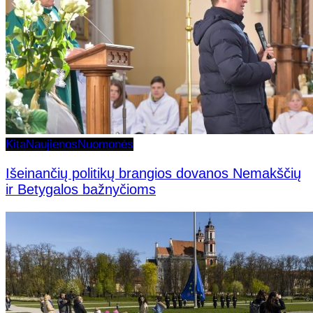
Kita
Naujienos
Nuomonės
Išeinančių politikų brangios dovanos Nemakščių
ir Betygalos bažnyčioms