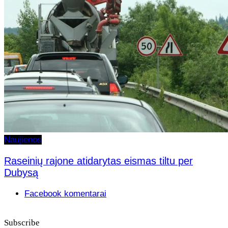
Naujienos
Raseinių rajone atidarytas eismas tiltu per
Dubysą
Facebook komentarai
Subscribe