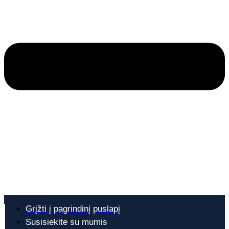
Grįžti į pagrindinį puslapį
Susisiekite su mumis