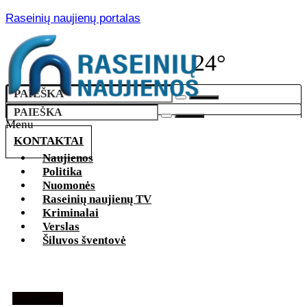
Raseinių naujienų portalas
24°
Menu
KONTAKTAI
Naujienos
Politika
Nuomonės
Raseinių naujienų TV
Kriminalai
Verslas
Šiluvos šventovė
Naujienos