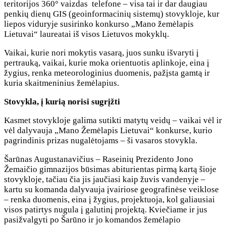
teritorijos 360° vaizdas telefone – visa tai ir dar daugiau
penkių dienų GIS (geoinformacinių sistemų) stovykloje, kur
liepos viduryje susirinko konkurso „Mano žemėlapis
Lietuvai“ laureatai iš visos Lietuvos mokyklų.
Vaikai, kurie nori mokytis vasarą, juos sunku išvaryti į
pertrauką, vaikai, kurie moka orientuotis aplinkoje, eina į
žygius, renka meteorologinius duomenis, pažįsta gamtą ir
kuria skaitmeninius žemėlapius.
Stovykla, į kurią norisi sugrįžti
Kasmet stovykloje galima sutikti matytų veidų – vaikai vėl ir
vėl dalyvauja „Mano Žemėlapis Lietuvai“ konkurse, kurio
pagrindinis prizas nugalėtojams – ši vasaros stovykla.
Šarūnas Augustanavičius – Raseinių Prezidento Jono
Žemaičio gimnazijos būsimas abiturientas pirmą kartą šioje
stovykloje, tačiau čia jis jaučiasi kaip žuvis vandenyje –
kartu su komanda dalyvauja įvairiose geografinėse veiklose
– renka duomenis, eina į žygius, projektuoja, kol galiausiai
visos patirtys nugula į galutinį projektą. Kviečiame ir jus
pasižvalgyti po Šarūno ir jo komandos žemėlapio