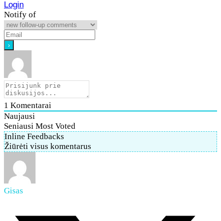
Login
Notify of
1
Komentarai
Naujausi
Seniausi
Most Voted
Inline Feedbacks
Žiūrėti visus komentarus
Gisas