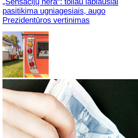
„Sensacijų nėra“: toliau labiausiai
pasitikima ugniagesiais, augo
Prezidentūros vertinimas