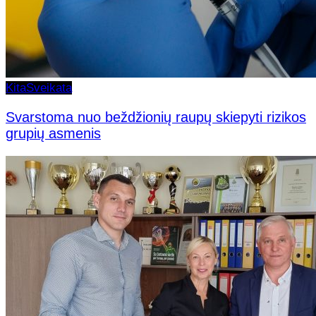
Kita
Sveikata
Svarstoma nuo beždžionių raupų skiepyti rizikos
grupių asmenis