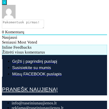
0
Komentarų
Naujausi
Seniausi
Most Voted
Inline Feedbacks
Žiūrėti visus komentarus
Grįžti į pagrindinį puslapį
Susisiekite su mumis
Mūsų FACEBOOK puslapis
PRANEŠK NAUJIENĄ!
info@raseiniunaujienos.lt
reklama@raseiniunaujienos.lt