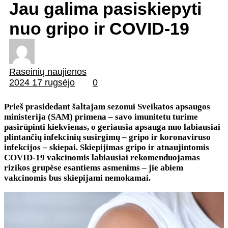
Jau galima pasiskiepyti
nuo gripo ir COVID-19
Raseinių naujienos
2024 17 rugsėjo
0
Prieš prasidedant šaltajam sezonui Sveikatos apsaugos
ministerija (SAM) primena – savo imunitetu turime
pasirūpinti kiekvienas, o geriausia apsauga nuo labiausiai
plintančių infekcinių susirgimų – gripo ir koronaviruso
infekcijos – skiepai. Skiepijimas gripo ir atnaujintomis
COVID-19 vakcinomis labiausiai rekomenduojamas
rizikos grupėse esantiems asmenims – jie abiem
vakcinomis bus skiepijami nemokamai.