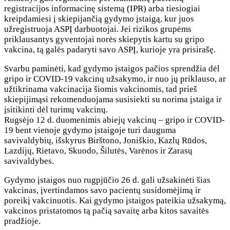
registracijos informacinę sistemą (IPR) arba tiesiogiai
kreipdamiesi į skiepijančią gydymo įstaigą, kur juos
užregistruoja ASPĮ darbuotojai. Jei rizikos grupėms
priklausantys gyventojai norės skiepytis kartu su gripo
vakcina, tą galės padaryti savo ASPĮ, kurioje yra prisirašę.
Svarbu paminėti, kad gydymo įstaigos pačios sprendžia dėl
gripo ir COVID-19 vakcinų užsakymo, ir nuo jų priklauso, ar
užtikrinama vakcinacija šiomis vakcinomis, tad prieš
skiepijimąsi rekomenduojama susisiekti su norima įstaiga ir
įsitikinti dėl turimų vakcinų.
Rugsėjo 12 d. duomenimis abiejų vakcinų – gripo ir COVID-
19 bent vienoje gydymo įstaigoje turi dauguma
savivaldybių, išskyrus Birštono, Joniškio, Kazlų Rūdos,
Lazdijų, Rietavo, Skuodo, Šilutės, Varėnos ir Zarasų
savivaldybes.
Gydymo įstaigos nuo rugpjūčio 26 d. gali užsakinėti šias
vakcinas, įvertindamos savo pacientų susidomėjimą ir
poreikį vakcinuotis. Kai gydymo įstaigos pateikia užsakymą,
vakcinos pristatomos tą pačią savaitę arba kitos savaitės
pradžioje.