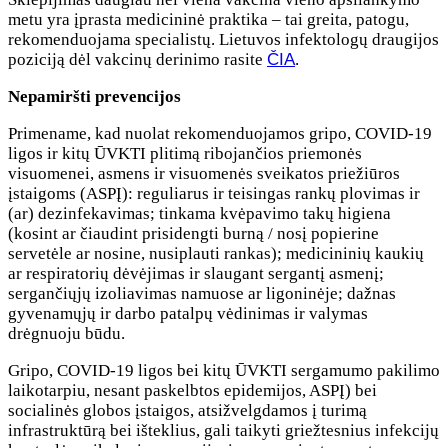
metu yra įprasta medicininė praktika – tai greita, patogu,
rekomenduojama specialistų. Lietuvos infektologų draugijos
poziciją dėl vakcinų derinimo rasite
ČIA
.
Nepamiršti prevencijos
Primename, kad nuolat rekomenduojamos gripo, COVID-19
ligos ir kitų ŪVKTI plitimą ribojančios priemonės
visuomenei, asmens ir visuomenės sveikatos priežiūros
įstaigoms (ASPĮ): reguliarus ir teisingas rankų plovimas ir
(ar) dezinfekavimas; tinkama kvėpavimo takų higiena
(kosint ar čiaudint prisidengti burną / nosį popierine
servetėle ar nosine, nusiplauti rankas); medicininių kaukių
ar respiratorių dėvėjimas ir slaugant sergantį asmenį;
sergančiųjų izoliavimas namuose ar ligoninėje; dažnas
gyvenamųjų ir darbo patalpų vėdinimas ir valymas
drėgnuoju būdu.
Gripo, COVID-19 ligos bei kitų ŪVKTI sergamumo pakilimo
laikotarpiu, nesant paskelbtos epidemijos, ASPĮ) bei
socialinės globos įstaigos, atsižvelgdamos į turimą
infrastruktūrą bei išteklius, gali taikyti griežtesnius infekcijų