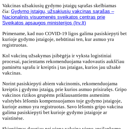
Vakcinas užsakiusių gydymo įstaigų sąrašas skelbiamas
čia:
Gydymo įstaigų, užsakiusių vakcinas sąrašas –
Nacionalinis visuomenės sveikatos centras prie
Sveikatos apsaugos ministerijos (lrv.lt)
Primename, kad nuo COVID-19 ligos galima pasiskiepyti bet
kurioje gydymo įstaigoje, nebūtinai ten, kur asmuo yra
registruotas.
Kol vakcinų užsakymas įsibėgėja ir vyksta logistiniai
procesai, pacientams rekomenduojama vadovautis aukščiau
paminėtu sąrašu ir kreiptis į tas įstaigas, kurios jau užsakė
vakcinas.
Norint pasiskiepyti abiem vakcinomis, rekomenduojama
kreiptis į gydymo įstaigą, prie kurios asmuo prisirašęs. Gripo
vakcinos rizikos grupėms priklausantiems asmenims
valstybės lėšomis kompensuojamos toje gydymo įstaigoje,
kurioje asmuo yra registruotas. Savo lėšomis gripo vakcina
galima pasiskiepyti bet kurioje gydymo įstaigoje ar
vaistinėse.
Skiepijimas daugiau nei viena vakcina vieno apsilankymo