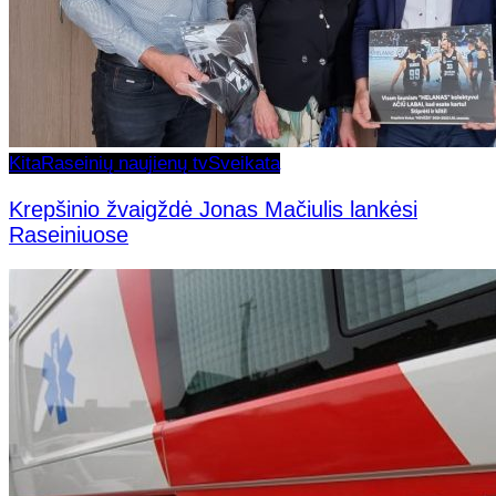
Kita
Raseinių naujienų tv
Sveikata
Krepšinio žvaigždė Jonas Mačiulis lankėsi
Raseiniuose