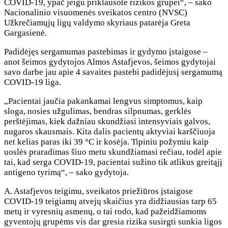
COVID-19, ypač jeigu priklausote rizikos grupei“, – sako
Nacionalinio visuomenės sveikatos centro (NVSC)
Užkrečiamųjų ligų valdymo skyriaus patarėja Greta
Gargasienė.
Padidėjęs sergamumas pastebimas ir gydymo įstaigose –
anot šeimos gydytojos Almos Astafjevos, šeimos gydytojai
savo darbe jau apie 4 savaites pastebi padidėjusį sergamumą
COVID-19 liga.
„Pacientai jaučia pakankamai lengvus simptomus, kaip
sloga, nosies užgulimas, bendras silpnumas, gerklės
perštėjimas, kiek dažniau skundžiasi intensyviais galvos,
nugaros skausmais. Kita dalis pacientų aktyviai karščiuoja
net kelias paras iki 39 °C ir kosėja. Tipiniu požymiu kaip
uoslės praradimas šiuo metu skundžiamasi rečiau, todėl apie
tai, kad serga COVID-19, pacientai sužino tik atlikus greitąjį
antigeno tyrimą“, – sako gydytoja.
A. Astafjevos teigimu, sveikatos priežiūros įstaigose
COVID-19 teigiamų atvejų skaičius yra didžiausias tarp 65
metų ir vyresnių asmenų, o tai rodo, kad pažeidžiamoms
gyventojų grupėms vis dar gresia rizika susirgti sunkia ligos