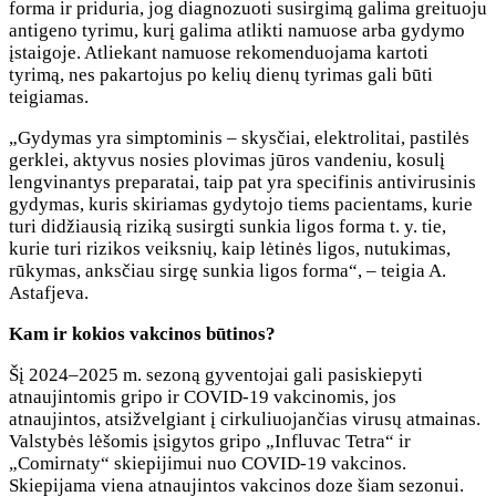
forma ir priduria, jog diagnozuoti susirgimą galima greituoju
antigeno tyrimu, kurį galima atlikti namuose arba gydymo
įstaigoje. Atliekant namuose rekomenduojama kartoti
tyrimą, nes pakartojus po kelių dienų tyrimas gali būti
teigiamas.
„Gydymas yra simptominis – skysčiai, elektrolitai, pastilės
gerklei, aktyvus nosies plovimas jūros vandeniu, kosulį
lengvinantys preparatai, taip pat yra specifinis antivirusinis
gydymas, kuris skiriamas gydytojo tiems pacientams, kurie
turi didžiausią riziką susirgti sunkia ligos forma t. y. tie,
kurie turi rizikos veiksnių, kaip lėtinės ligos, nutukimas,
rūkymas, anksčiau sirgę sunkia ligos forma“, – teigia A.
Astafjeva.
Kam ir kokios vakcinos būtinos?
Šį 2024–2025 m. sezoną gyventojai gali pasiskiepyti
atnaujintomis gripo ir COVID-19 vakcinomis, jos
atnaujintos, atsižvelgiant į cirkuliuojančias virusų atmainas.
Valstybės lėšomis įsigytos gripo „Influvac Tetra“ ir
„Comirnaty“ skiepijimui nuo COVID-19 vakcinos.
Skiepijama viena atnaujintos vakcinos doze šiam sezonui.