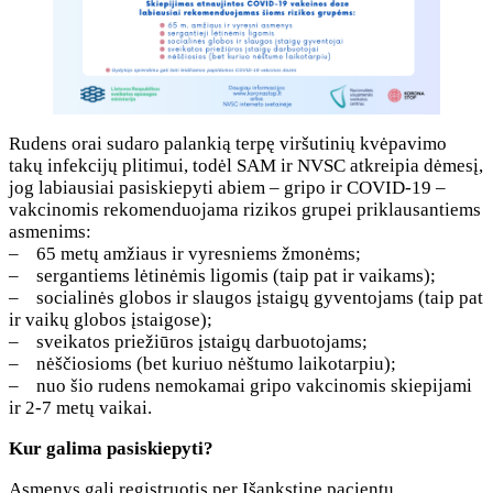
Rudens orai sudaro palankią terpę viršutinių kvėpavimo
takų infekcijų plitimui, todėl SAM ir NVSC atkreipia dėmesį,
jog labiausiai pasiskiepyti abiem – gripo ir COVID-19 –
vakcinomis rekomenduojama rizikos grupei priklausantiems
asmenims:
– 65 metų amžiaus ir vyresniems žmonėms;
– sergantiems lėtinėmis ligomis (taip pat ir vaikams);
– socialinės globos ir slaugos įstaigų gyventojams (taip pat
ir vaikų globos įstaigose);
– sveikatos priežiūros įstaigų darbuotojams;
– nėščiosioms (bet kuriuo nėštumo laikotarpiu);
– nuo šio rudens nemokamai gripo vakcinomis skiepijami
ir 2-7 metų vaikai.
Kur galima pasiskiepyti?
Asmenys gali registruotis per Išankstinę pacientų