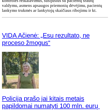
kontrolės reikalavimus, susijusius su pacientų srautų
valdymu, asmens apsaugos priemonių dėvėjimu, pacientų
lankymo trukmės ar lankytojų skaičiaus ribojimu ir kt.
VIDA Ačienė: „Esu rezultato, ne
proceso žmogus“
Policija prašo jai kitais metais
papildomai numatyti 100 mln. eurų