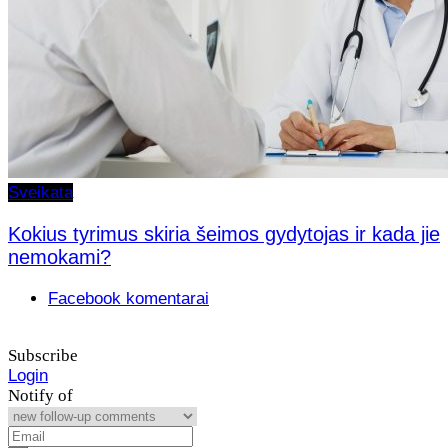
Sveikata
Kokius tyrimus skiria šeimos gydytojas ir kada jie
nemokami?
Facebook komentarai
Subscribe
Login
Notify of