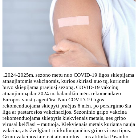
„2024-2025m. sezono metu nuo COVID-19 ligos skiepijama
atnaujintomis vakcinomis, kurios skiriasi nuo tų, kuriomis
buvo skiepijama praėjusį sezoną. COVID-19 vakcinų
atnaujinimą dar 2024 m. balandžio mėn. rekomendavo
Europos vaistų agentūra. Nuo COVID-19 ligos
rekomenduojama skiepyti praėjus 6 mėn. po persirgimo šia
liga ar pastarosios vakcinacijos. Sezoninio gripo vakcina
rekomenduojama skiepytis kiekvienais metais, nes gripo
virusai keičiasi – mutuoja. Kiekvienais metais kuriama nauja
vakcina, atsižvelgiant į cirkuliuojančius gripo virusų tipus.
Gripo vakcinos taip pat atnaujintos – jos atitinka Pasaulio