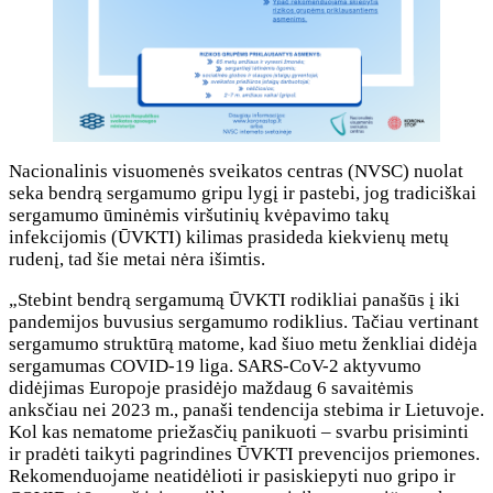
Nacionalinis visuomenės sveikatos centras (NVSC) nuolat
seka bendrą sergamumo gripu lygį ir pastebi, jog tradiciškai
sergamumo ūminėmis viršutinių kvėpavimo takų
infekcijomis (ŪVKTI) kilimas prasideda kiekvienų metų
rudenį, tad šie metai nėra išimtis.
„Stebint bendrą sergamumą ŪVKTI rodikliai panašūs į iki
pandemijos buvusius sergamumo rodiklius. Tačiau vertinant
sergamumo struktūrą matome, kad šiuo metu ženkliai didėja
sergamumas COVID-19 liga. SARS-CoV-2 aktyvumo
didėjimas Europoje prasidėjo maždaug 6 savaitėmis
anksčiau nei 2023 m., panaši tendencija stebima ir Lietuvoje.
Kol kas nematome priežasčių panikuoti – svarbu prisiminti
ir pradėti taikyti pagrindines ŪVKTI prevencijos priemones.
Rekomenduojame neatidėlioti ir pasiskiepyti nuo gripo ir