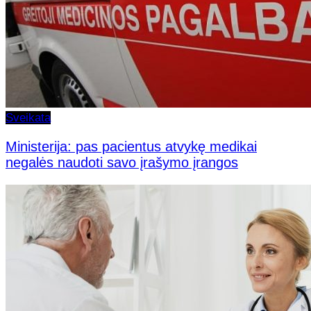
Sveikata
Ministerija: pas pacientus atvykę medikai
negalės naudoti savo įrašymo įrangos