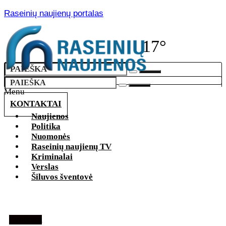
Raseinių naujienų portalas
17°
Menu
KONTAKTAI
Naujienos
Politika
Nuomonės
Raseinių naujienų TV
Kriminalai
Verslas
Šiluvos šventovė
Sveikata