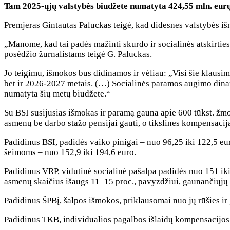
Tam 2025-ųjų valstybės biudžete numatyta 424,55 mln. eur
Premjeras Gintautas Paluckas teigė, kad didesnes valstybės i
„Manome, kad tai padės mažinti skurdo ir socialinės atskirties 
posėdžio žurnalistams teigė G. Paluckas.
Jo teigimu, išmokos bus didinamos ir vėliau: „Visi šie klausi
bet ir 2026-2027 metais. (…) Socialinės paramos augimo dina
numatyta šių metų biudžete.“
Su BSI susijusias išmokas ir paramą gauna apie 600 tūkst. žmon
asmenų be darbo stažo pensijai gauti, o tikslines kompensacij
Padidinus BSI, padidės vaiko pinigai – nuo 96,25 iki 122,5 e
šeimoms – nuo 152,9 iki 194,6 euro.
Padidinus VRP, vidutinė socialinė pašalpa padidės nuo 151 iki
asmenų skaičius išaugs 11–15 proc., pavyzdžiui, gaunančiųjų 
Padidinus ŠPBį, šalpos išmokos, priklausomai nuo jų rūšies ir 
Padidinus TKB, individualios pagalbos išlaidų kompensacijos