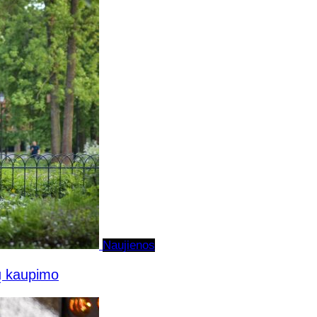
Naujienos
jų kaupimo