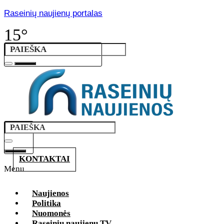
Raseinių naujienų portalas
15°
KONTAKTAI
Menu
Naujienos
Politika
Nuomonės
Raseinių naujienų TV