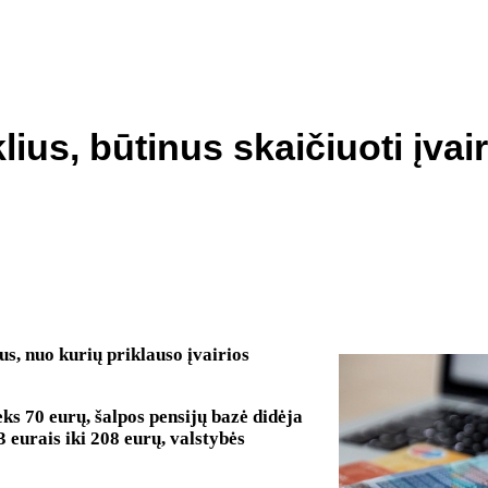
lius, būtinus skaičiuoti įva
s, nuo kurių priklauso įvairios
eks 70 eurų, šalpos pensijų bazė didėja
 eurais iki 208 eurų, valstybės