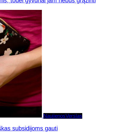
mis, todėl gyvūnai jam nebus grąžinti
Naujienos
Verslas
iškas subsidijoms gauti