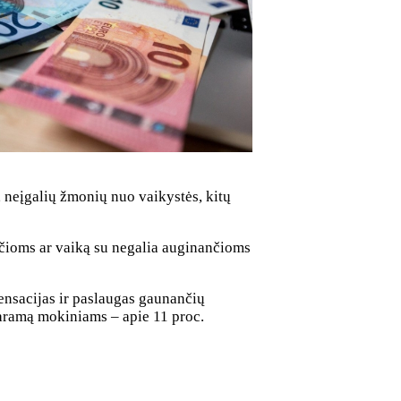
, neįgalių žmonių nuo vaikystės, kitų
nčioms ar vaiką su negalia auginančioms
ensacijas ir paslaugas gaunančių
paramą mokiniams – apie 11 proc.