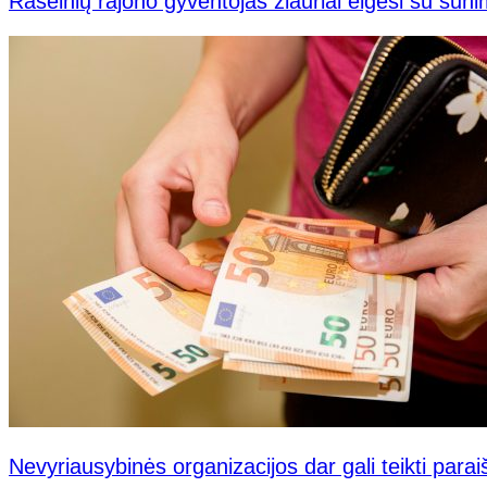
Raseinių rajono gyventojas žiauriai elgėsi su šuni
Nevyriausybinės organizacijos dar gali teikti para