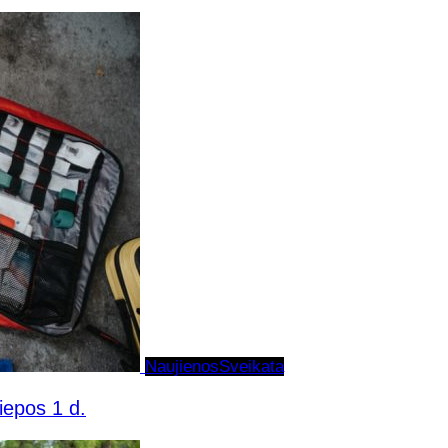
Naujienos
Sveikata
liepos 1 d.