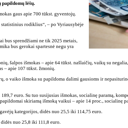
ų papildomų lėšų.
šmokas gaus apie 700 tūkst. gyventojų.
statistinius rodiklius“, – po Vyriausybėje
mai bus sprendžiami ne tik 2025 metais,
mika bus gerokai spartesnė negu yra
ių, šalpos išmokas – apie 64 tūkst. našlaičių, vaikų su negalia
as – apie 107 tūkst. žmonių.
urų, o vaiko išmoka su papildoma dalimi gausioms ir nepasituri
 189,7 euro. Su tuo susijusias išmokas, socialinę paramą, komp
papildomai skiriamą išmoką vaikui – apie 14 proc., socialinę 
gavėjų kategorijos, didės nuo 25,5 iki 114,75 euro.
 didės nuo 25,8 iki 111,8 euro.