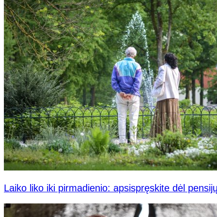
Laiko liko iki pirmadienio: apsispręskite dėl pensi