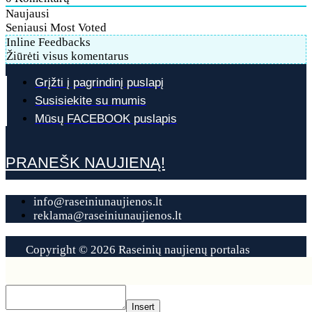
Naujausi
Seniausi
Most Voted
Inline Feedbacks
Žiūrėti visus komentarus
Grįžti į pagrindinį puslapį
Susisiekite su mumis
Mūsų FACEBOOK puslapis
PRANEŠK NAUJIENĄ!
info@raseiniunaujienos.lt
reklama@raseiniunaujienos.lt
Copyright © 2026 Raseinių naujienų portalas
Contact
Us
Insert