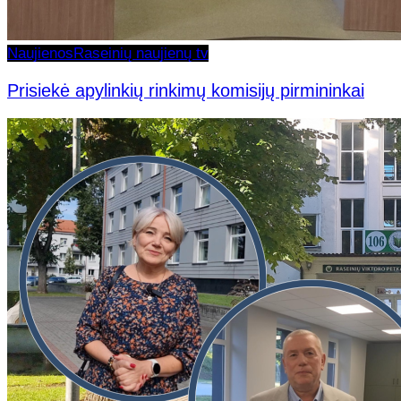
Naujienos
Raseinių naujienų tv
Prisiekė apylinkių rinkimų komisijų pirmininkai