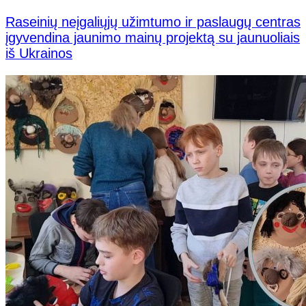
Raseinių neįgaliųjų užimtumo ir paslaugų centras
įgyvendina jaunimo mainų projektą su jaunuoliais
iš Ukrainos