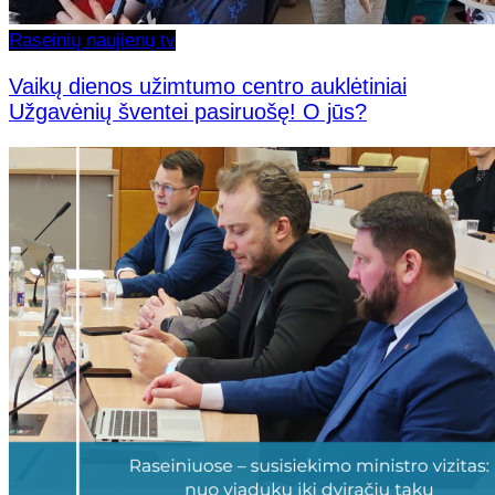
Raseinių naujienų tv
Vaikų dienos užimtumo centro auklėtiniai
Užgavėnių šventei pasiruošę! O jūs?