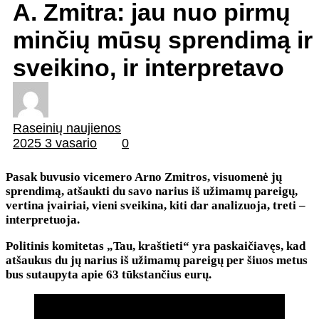
A. Zmitra: jau nuo pirmų
minčių mūsų sprendimą ir
sveikino, ir interpretavo
Raseinių naujienos
2025 3 vasario
0
Pasak buvusio vicemero Arno Zmitros, visuomenė jų
sprendimą, atšaukti du savo narius iš užimamų pareigų,
vertina įvairiai, vieni sveikina, kiti dar analizuoja, treti –
interpretuoja.
Politinis komitetas „Tau, kraštieti“ yra paskaičiavęs, kad
atšaukus du jų narius iš užimamų pareigų per šiuos metus
bus sutaupyta apie 63 tūkstančius eurų.