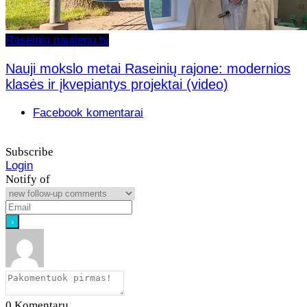
Raseinių naujienų tv
Nauji mokslo metai Raseinių rajone: modernios
klasės ir įkvepiantys projektai (video)
Facebook komentarai
Subscribe
Login
Notify of
0
Komentarų