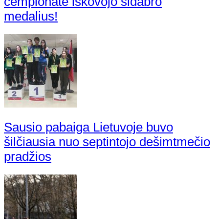
čempionate iškovojo sidabro
medalius!
Sausio pabaiga Lietuvoje buvo
šilčiausia nuo septintojo dešimtmečio
pradžios