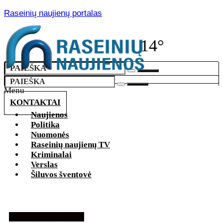
Raseinių naujienų portalas
14°
Menu
KONTAKTAI
Naujienos
Politika
Nuomonės
Raseinių naujienų TV
Kriminalai
Verslas
Šiluvos šventovė
Raseinių naujienų tv