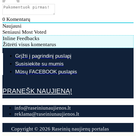
0
Komentarų
Naujausi
Seniausi
Most Voted
Inline Feedbacks
Žiūrėti visus komentarus
Grįžti į pagrindinį puslapį
Susisiekite su mumis
Mūsų FACEBOOK puslapis
PRANEŠK NAUJIENĄ!
info@raseiniunaujienos.lt
reklama@raseiniunaujienos.lt
Copyright © 2026 Raseinių naujienų portalas