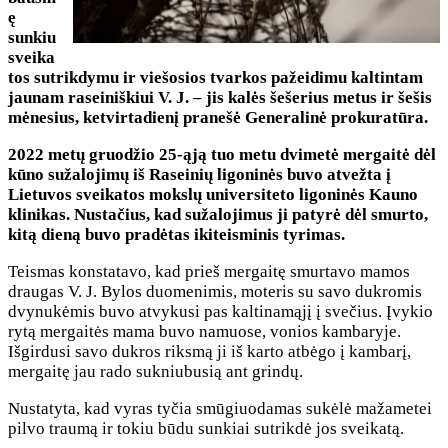
ę
sunkiu
sveika
tos sutrikdymu ir viešosios tvarkos pažeidimu kaltintam
jaunam raseiniškiui V. J. – jis kalės šešerius metus ir šešis
mėnesius, ketvirtadienį pranešė Generalinė prokuratūra.
2022 metų gruodžio 25-ąją tuo metu dvimetė mergaitė dėl
kūno sužalojimų iš Raseinių ligoninės buvo atvežta į
Lietuvos sveikatos mokslų universiteto ligoninės Kauno
klinikas. Nustačius, kad sužalojimus ji patyrė dėl smurto,
kitą dieną buvo pradėtas ikiteisminis tyrimas.
Teismas konstatavo, kad prieš mergaitę smurtavo mamos
draugas V. J. Bylos duomenimis, moteris su savo dukromis
dvynukėmis buvo atvykusi pas kaltinamąjį į svečius. Įvykio
rytą mergaitės mama buvo namuose, vonios kambaryje.
Išgirdusi savo dukros riksmą ji iš karto atbėgo į kambarį,
mergaitę jau rado sukniubusią ant grindų.
Nustatyta, kad vyras tyčia smūgiuodamas sukėlė mažametei
pilvo traumą ir tokiu būdu sunkiai sutrikdė jos sveikatą.