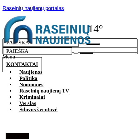
Raseinių naujienų portalas
14°
Menu
KONTAKTAI
Naujienos
Politika
Nuomonės
Raseinių naujienų TV
Kriminalai
Verslas
Šiluvos šventovė
Kriminalai