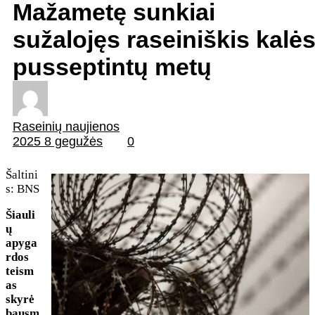
Mažametę sunkiai
sužalojęs raseiniškis kalė
pusseptintų metų
Raseinių naujienos
2025 8 gegužės
0
Šaltini
s: BNS
Šiauli
ų
apyga
rdos
teism
as
skyrė
bausm