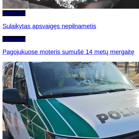
Kriminalai
Sulaikytas apsvaigęs nepilnametis
Kriminalai
Pagojukuose moteris sumušė 14 metų mergaitę