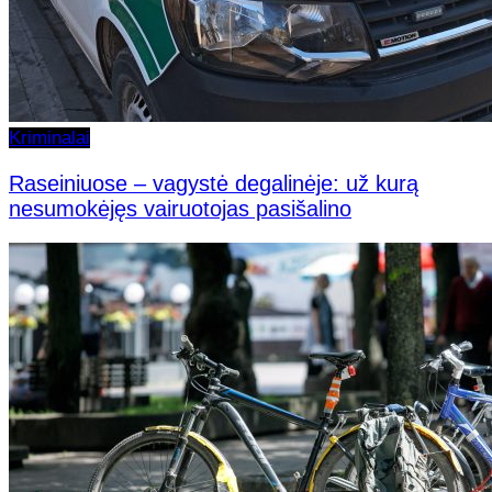
Kriminalai
Raseiniuose – vagystė degalinėje: už kurą
nesumokėjęs vairuotojas pasišalino