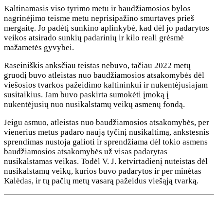
Kaltinamasis viso tyrimo metu ir baudžiamosios bylos
nagrinėjimo teisme metu neprisipažino smurtavęs prieš
mergaitę. Jo padėtį sunkino aplinkybė, kad dėl jo padarytos
veikos atsirado sunkių padarinių ir kilo reali grėsmė
mažametės gyvybei.
Raseiniškis anksčiau teistas nebuvo, tačiau 2022 metų
gruodį buvo atleistas nuo baudžiamosios atsakomybės dėl
viešosios tvarkos pažeidimo kaltininkui ir nukentėjusiajam
susitaikius. Jam buvo paskirta sumokėti įmoką į
nukentėjusių nuo nusikalstamų veikų asmenų fondą.
Jeigu asmuo, atleistas nuo baudžiamosios atsakomybės, per
vienerius metus padaro naują tyčinį nusikaltimą, ankstesnis
sprendimas nustoja galioti ir sprendžiama dėl tokio asmens
baudžiamosios atsakomybės už visas padarytas
nusikalstamas veikas. Todėl V. J. ketvirtadienį nuteistas dėl
nusikalstamų veikų, kurios buvo padarytos ir per minėtas
Kalėdas, ir tų pačių metų vasarą pažeidus viešąją tvarką.