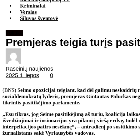
Kriminalai
Verslas
Šiluvos šventovė
Politika
Premjeras teigia turįs pasit
Raseinių naujienos
2025 1 liepos
0
(BNS)
Seimo opozicijai teigiant, kad dėl galimų neskaidrių r
socialdemokratų lyderis, premjeras Gintautas Paluckas negali
tikrintis pasitikėjimo parlamente.
„Esu tikras, jog Seime pasitikėjimą aš turiu, koalicija laiko
išvedžiojimai ir insinuacijos yra pilami į viešą erdvę, todėl
interpeliacijos patirs nesėkmę“, – antradienį po susitikimo
žurnalistams sakė Vyriausybės vadovas.