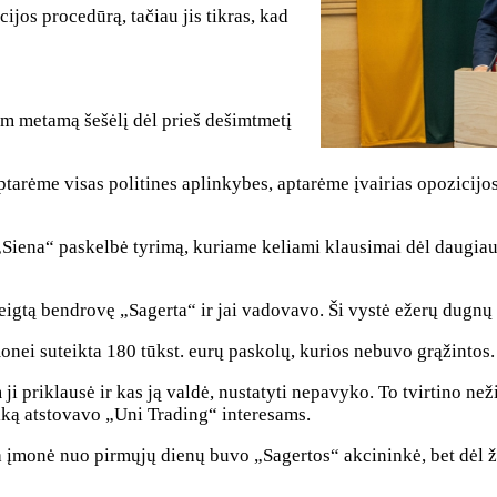
cijos procedūrą, tačiau jis tikras, kad
jam metamą šešėlį dėl prieš dešimtmetį
ptarėme visas politines aplinkybes, aptarėme įvairias opozicijo
 „Siena“ paskelbė tyrimą, kuriame keliami klausimai dėl daugi
steigtą bendrovę „Sagerta“ ir jai vadovavo. Ši vystė ežerų dug
ei suteikta 180 tūkst. eurų paskolų, kurios nebuvo grąžintos.
 priklausė ir kas ją valdė, nustatyti nepavyko. To tvirtino neži
aiką atstovavo „Uni Trading“ interesams.
ėta įmonė nuo pirmųjų dienų buvo „Sagertos“ akcininkė, bet dėl