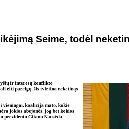
ikėjimą Seime, todėl neketina
yšių ir interesų konflikto
 eiti pareigų, šis tvirtina neketinąs
si vieningai, koalicija mato, kokie
 nėra jokios abejonės, jog bet kokios
 su prezidentu Gitanu Nausėda