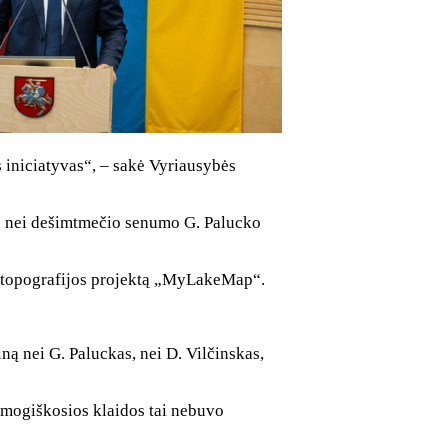
s iniciatyvas“, – sakė Vyriausybės
au nei dešimtmečio senumo G. Palucko
nų topografijos projektą „MyLakeMap“.
ną nei G. Paluckas, nei D. Vilčinskas,
 žmogiškosios klaidos tai nebuvo