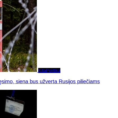
Kita
Politika
simo, siena bus užverta Rusijos piliečiams