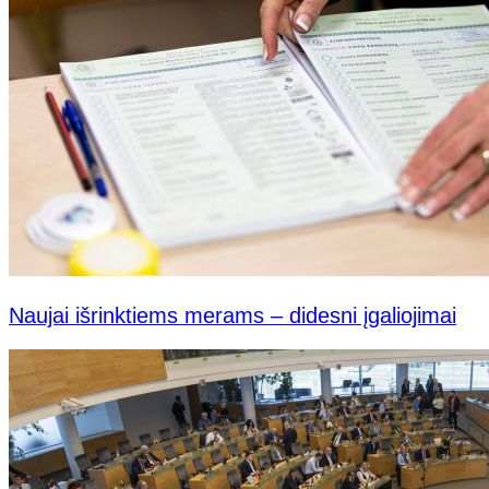
Naujai išrinktiems merams – didesni įgaliojimai