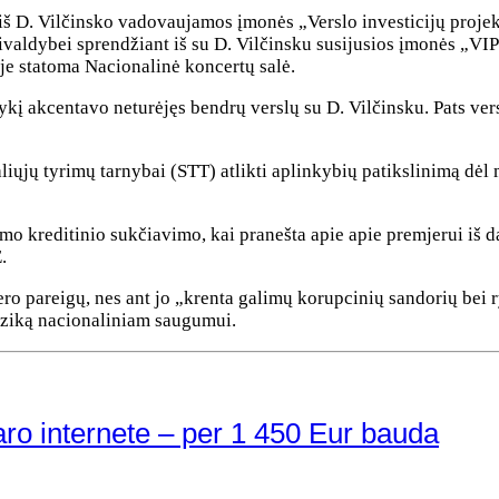
iš D. Vilčinsko vadovaujamos įmonės „Verslo investicijų projek
avivaldybei sprendžiant iš su D. Vilčinsku susijusios įmonės „
oje statoma Nacionalinė koncertų salė.
kį akcentavo neturėjęs bendrų verslų su D. Vilčinsku. Pats ver
iųjų tyrimų tarnybai (STT) atlikti aplinkybių patikslinimą dėl
imo kreditinio sukčiavimo, kai pranešta apie apie premjerui iš d
.
ero pareigų, nes ant jo „krenta galimų korupcinių sandorių bei ry
 riziką nacionaliniam saugumui.
ro internete – per 1 450 Eur bauda