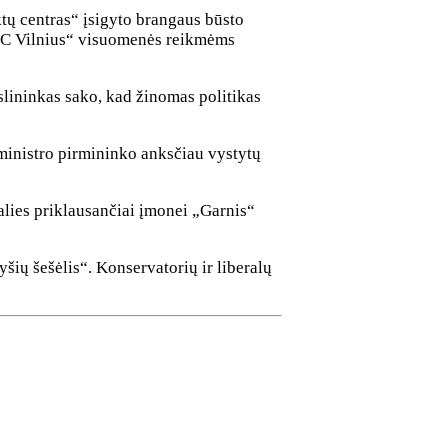
tų centras“ įsigyto brangaus būsto
VIPC Vilnius“ visuomenės reikmėms
slininkas sako, kad žinomas politikas
 ministro pirmininko anksčiau vystytų
alies priklausančiai įmonei „Garnis“
šių šešėlis“. Konservatorių ir liberalų