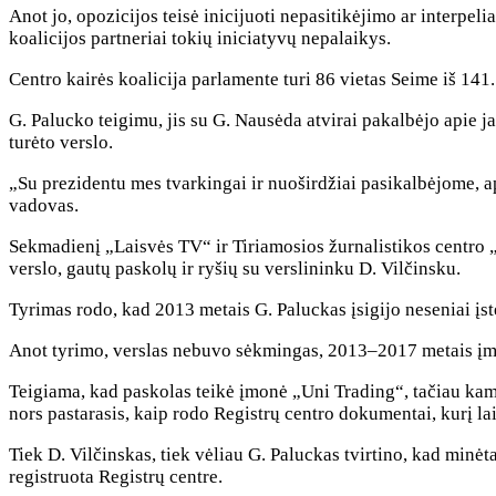
Anot jo, opozicijos teisė inicijuoti nepasitikėjimo ar interpelia
koalicijos partneriai tokių iniciatyvų nepalaikys.
Centro kairės koalicija parlamente turi 86 vietas Seime iš 141.
G. Palucko teigimu, jis su G. Nausėda atvirai pakalbėjo apie 
turėto verslo.
„Su prezidentu mes tvarkingai ir nuoširdžiai pasikalbėjome, a
vadovas.
Sekmadienį „Laisvės TV“ ir Tiriamosios žurnalistikos centro
verslo, gautų paskolų ir ryšių su verslininku D. Vilčinsku.
Tyrimas rodo, kad 2013 metais G. Paluckas įsigijo neseniai į
Anot tyrimo, verslas nebuvo sėkmingas, 2013–2017 metais įmon
Teigiama, kad paskolas teikė įmonė „Uni Trading“, tačiau kam ji
nors pastarasis, kaip rodo Registrų centro dokumentai, kurį l
Tiek D. Vilčinskas, tiek vėliau G. Paluckas tvirtino, kad min
registruota Registrų centre.