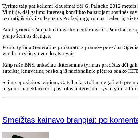
Tyrime taip pat keliami klausimai dėl G. Palucko 2012 metais 
Vilniuje, dėl galimo interesų konflikto balsuojant sostinės s
perimti, išpirkti sudegusius Profsąjungų rūmus. Dabar jų viet
Anot tyrimo, raštu pateiktuose komentaruose G. Paluckas ne sy
yra jo šeimos draugas.
Po šio tyrimo Generalinė prokuratūra pranešė pavedusi Special
verslų ir ryšių su verslo atstovais.
Kaip rašė BNS, anksčiau ikiteisminis tyrimas pradėtas dėl gal
suteiktą lengvatinę paskolą iš nacionalinio plėtros banko ILTE
Seimo opozicijos teigimu, G. Paluckas toliau negali eiti premj
teigimu, nedeklaruotos paskolos, interesai ir ryšiai gali kelti
Šmeižtas kainavo brangiai: po komenta