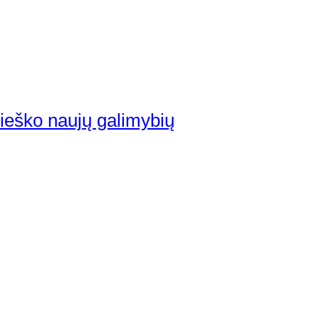
ieško naujų galimybių