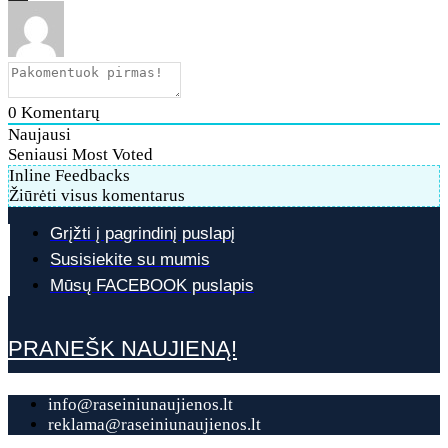
0
Komentarų
Naujausi
Seniausi
Most Voted
Inline Feedbacks
Žiūrėti visus komentarus
Grįžti į pagrindinį puslapį
Susisiekite su mumis
Mūsų FACEBOOK puslapis
PRANEŠK NAUJIENĄ!
info@raseiniunaujienos.lt
reklama@raseiniunaujienos.lt