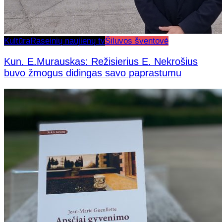
Kultūra
Raseinių naujienų tv
Šiluvos šventovė
Kun. E.Murauskas: Režisierius E. Nekrošius
buvo žmogus didingas savo paprastumu