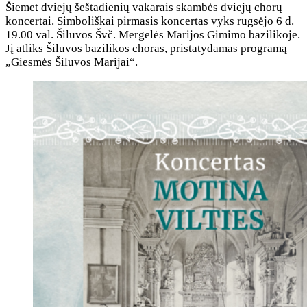
Šiemet dviejų šeštadienių vakarais skambės dviejų chorų
koncertai. Simboliškai pirmasis koncertas vyks rugsėjo 6 d.
19.00 val. Šiluvos Švč. Mergelės Marijos Gimimo bazilikoje.
Jį atliks Šiluvos bazilikos choras, pristatydamas programą
„Giesmės Šiluvos Marijai“.