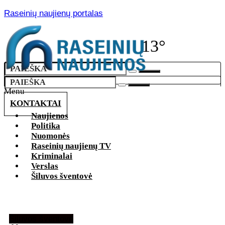
Raseinių naujienų portalas
13°
Menu
KONTAKTAI
Naujienos
Politika
Nuomonės
Raseinių naujienų TV
Kriminalai
Verslas
Šiluvos šventovė
Šiluvos šventovė