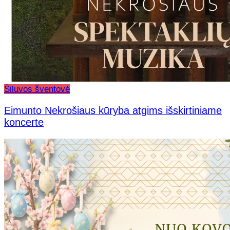
Šiluvos šventovė
Eimunto Nekrošiaus kūryba atgims išskirtiniame
koncerte