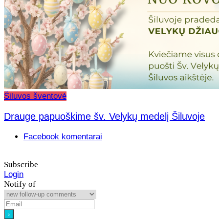
Šiluvos šventovė
Drauge papuoškime šv. Velykų medelį Šiluvoje
Facebook komentarai
Subscribe
Login
Notify of