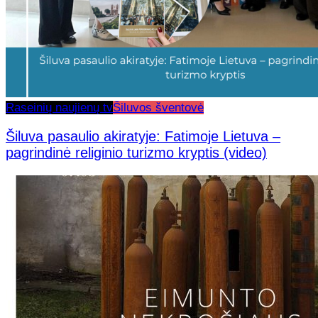
Raseinių naujienų tv
Šiluvos šventovė
Šiluva pasaulio akiratyje: Fatimoje Lietuva –
pagrindinė religinio turizmo kryptis (video)