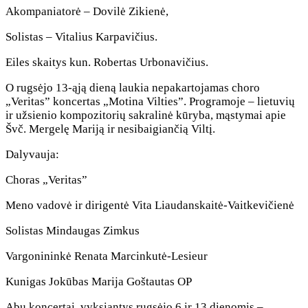
Akompaniatorė – Dovilė Zikienė,
Solistas – Vitalius Karpavičius.
Eiles skaitys kun. Robertas Urbonavičius.
O rugsėjo 13-ąją dieną laukia nepakartojamas choro
„Veritas” koncertas „Motina Vilties”. Programoje – lietuvių
ir užsienio kompozitorių sakralinė kūryba, mąstymai apie
Švč. Mergelę Mariją ir nesibaigiančią Viltį.
Dalyvauja:
Choras „Veritas”
Meno vadovė ir dirigentė Vita Liaudanskaitė-Vaitkevičienė
Solistas Mindaugas Zimkus
Vargonininkė Renata Marcinkutė-Lesieur
Kunigas Jokūbas Marija Goštautas OP
Abu koncertai, vyksiantys rugsėjo 6 ir 13 dienomis –