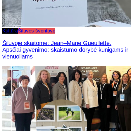
Kultūra
Šiluvos šventovė
Šiluvoje skaitome: Jean–Marie Gueullette.
Apsčiai gyvenimo: skaistumo dorybė kunigams ir
vienuoliams