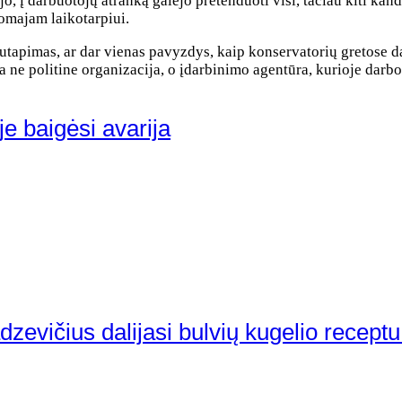
o, į darbuotojų atranką galėjo pretenduoti visi, tačiau kiti kandi
omajam laikotarpiui.
as sutapimas, ar dar vienas pavyzdys, kaip konservatorių gretose
 ne politine organizacija, o įdarbinimo agentūra, kurioje darbo
e baigėsi avarija
dzevičius dalijasi bulvių kugelio receptu