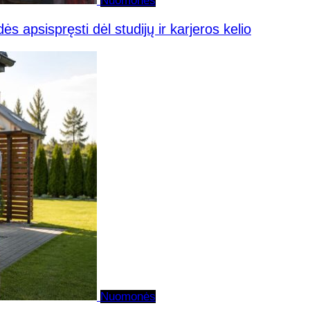
Nuomonės
ės apsispręsti dėl studijų ir karjeros kelio
Nuomonės