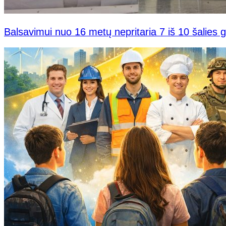
Balsavimui nuo 16 metų nepritaria 7 iš 10 šalies 