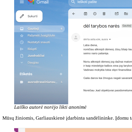
Laiško autorė norėjo likti anonimė
Mūsų žiniomis, Garliauskienė įdarbinta sandėlininke. Įdomu ta