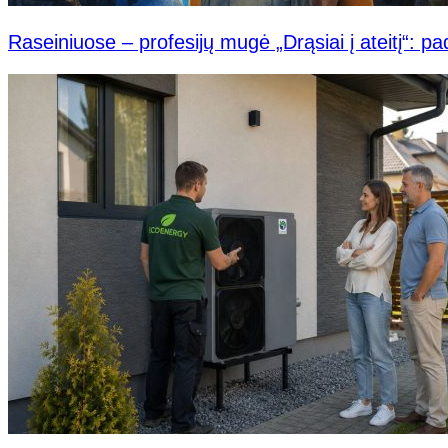
Raseiniuose – profesijų mugė „Drąsiai į ateitį“: pad