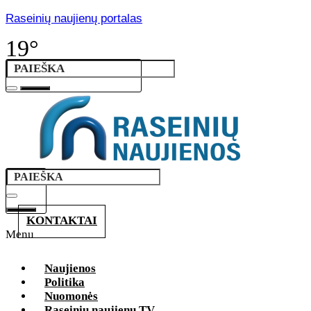
Raseinių naujienų portalas
19°
KONTAKTAI
Menu
Naujienos
Politika
Nuomonės
Raseinių naujienų TV