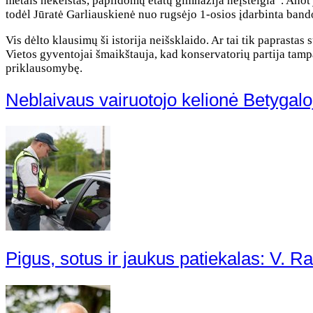
metais nekeistas, papildomų etatų gimnazija neįsteigia“. Anot j
todėl Jūratė Garliauskienė nuo rugsėjo 1-osios įdarbinta band
Vis dėlto klausimų ši istorija neišsklaido. Ar tai tik paprast
Vietos gyventojai šmaikštauja, kad konservatorių partija tampa
priklausomybę.
Neblaivaus vairuotojo kelionė Betygaloj
Pigus, sotus ir jaukus patiekalas: V. Ra