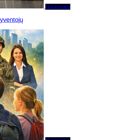
Nuomonės
gyventojų