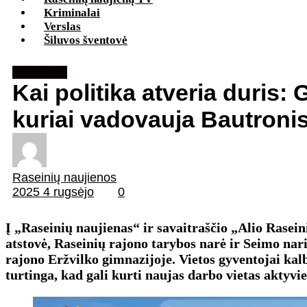
Kriminalai
Verslas
Šiluvos šventovė
Nuomonės
Kai politika atveria duris:
kuriai vadovauja Bautroni
Raseinių naujienos
2025 4 rugsėjo
0
Į „Raseinių naujienas“ ir savaitraščio „Alio Rasein
atstovė, Raseinių rajono tarybos narė ir Seimo nar
rajono Eržvilko gimnazijoje. Vietos gyventojai kalb
turtinga, kad gali kurti naujas darbo vietas aktyvi