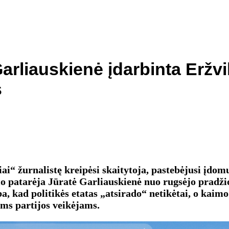
 Garliauskienė įdarbinta Eržv
s
iai“ žurnalistę kreipėsi skaitytoja, pastebėjusi įdo
io patarėja Jūratė Garliauskienė nuo rugsėjo pradži
a, kad politikės etatas „atsirado“ netikėtai, o kaim
ems partijos veikėjams.