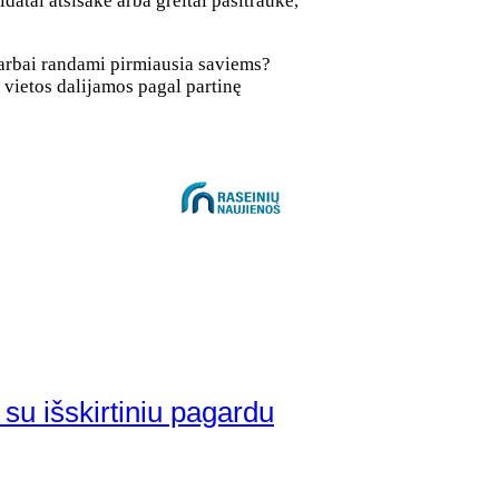
datai atsisakė arba greitai pasitraukė,
 darbai randami pirmiausia saviems?
 vietos dalijamos pagal partinę
 su išskirtiniu pagardu