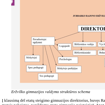
Eržvilko gimnazijos valdymo struktūros schema
Į klausimą dėl etatų steigimo gimnazijos direktorius, buvęs Ras