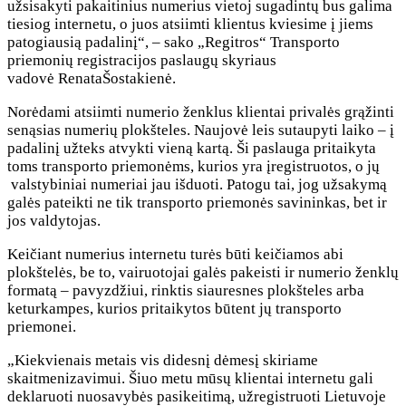
užsisakyti pakaitinius numerius vietoj sugadintų bus galima
tiesiog internetu, o juos atsiimti klientus kviesime į jiems
patogiausią padalinį“, – sako „Regitros“ Transporto
priemonių registracijos paslaugų skyriaus
vadovė RenataŠostakienė.
Norėdami atsiimti numerio ženklus klientai privalės grąžinti
senąsias numerių plokšteles. Naujovė leis sutaupyti laiko – į
padalinį užteks atvykti vieną kartą. Ši paslauga pritaikyta
toms transporto priemonėms, kurios yra įregistruotos, o jų
valstybiniai numeriai jau išduoti. Patogu tai, jog užsakymą
galės pateikti ne tik transporto priemonės savininkas, bet ir
jos valdytojas.
Keičiant numerius internetu turės būti keičiamos abi
plokštelės, be to, vairuotojai galės pakeisti ir numerio ženklų
formatą – pavyzdžiui, rinktis siauresnes plokšteles arba
keturkampes, kurios pritaikytos būtent jų transporto
priemonei.
„Kiekvienais metais vis didesnį dėmesį skiriame
skaitmenizavimui. Šiuo metu mūsų klientai internetu gali
deklaruoti nuosavybės pasikeitimą, užregistruoti Lietuvoje