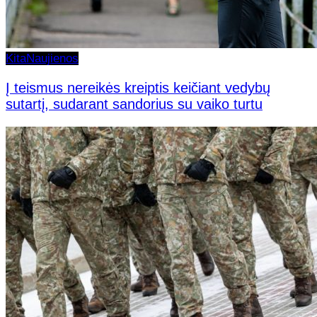
Kita
Naujienos
Į teismus nereikės kreiptis keičiant vedybų
sutartį, sudarant sandorius su vaiko turtu