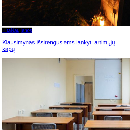
Kita
Naujienos
Klausimynas išsirengusiems lankyti artimųjų
kapų