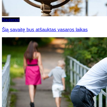
Naujienos
Šią savaitę bus atšauktas vasaros laikas