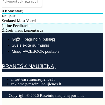
0
Komentarų
Naujausi
Seniausi
Most Voted
Inline Feedbacks
Žiūrėti visus komentarus
Grįžti į pagrindinį puslapį
Susisiekite su mumis
Mūsų FACEBOOK puslapis
PRANEŠK NAUJIENĄ!
info@raseiniunaujienos.lt
reklama@raseiniunaujienos.lt
Copyright © 2026 Raseinių naujienų portalas