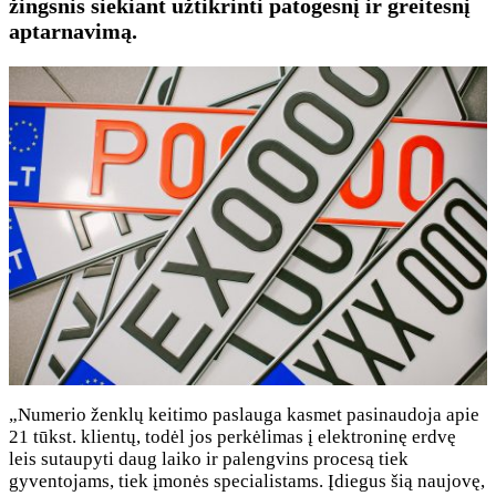
žingsnis siekiant užtikrinti patogesnį ir greitesnį
aptarnavimą.
„Numerio ženklų keitimo paslauga kasmet pasinaudoja apie
21 tūkst. klientų, todėl jos perkėlimas į elektroninę erdvę
leis sutaupyti daug laiko ir palengvins procesą tiek
gyventojams, tiek įmonės specialistams. Įdiegus šią naujovę,