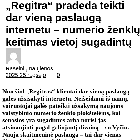
„Regitra“ pradeda teikti
dar vieną paslaugą
internetu – numerio ženkl
keitimas vietoj sugadintų
Raseinių naujienos
2025 25 rugsėjo
0
Nuo šiol „Regitros“ klientai dar vieną paslaugą
galės užsisakyti internetu. Neišeidami iš namų,
vairuotojai galės pateikti užsakymą naujoms
valstybinio numerio ženklo plokštelėms, kai
senosios yra sugadintos arba norisi jas
atsinaujinti pagal galiojantį dizainą – su Vyčiu.
Nauja skaitmeninė paslauga – tai dar vienas