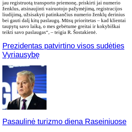
jau registruotą transporto priemonę, priskirti jai numerio
ženklus, atsinaujinti vairuotojo pažymėjimą, registracijos
liudijimą, užsisakyti patinkančius numerio ženklų derinius
bei gauti dalį kitų paslaugų. Mūsų prioritetas – kad klientai
taupytų savo laiką, o mes gebėtume greitai ir kokybiškai
teikti savo paslaugas“, – teigia R. Šostakienė.
Prezidentas patvirtino visos sudėties
Vyriausybę
Pasaulinė turizmo diena Raseiniuose