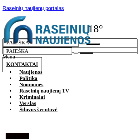
Raseinių naujienų portalas
18°
Menu
KONTAKTAI
Naujienos
Politika
Nuomonės
Raseinių naujienų TV
Kriminalai
Verslas
Šiluvos šventovė
Naujienos