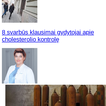
8 svarbūs klausimai gydytojai apie
cholesterolio kontrolę