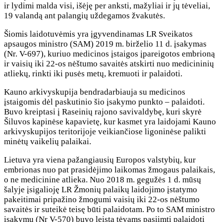
ir lydimi malda visi, išėję per anksti, mažyliai ir jų tėveliai,
19 valandą ant palangių uždegamos žvakutės.
Šiomis laidotuvėmis yra įgyvendinamas LR Sveikatos
apsaugos ministro (SAM) 2019 m. birželio 11 d. įsakymas
(Nr. V-697), kuriuo medicinos įstaigos įpareigotos embrioną
ir vaisių iki 22-os nėštumo savaitės atskirti nuo medicininių
atliekų, rinkti iki pusės metų, kremuoti ir palaidoti.
Kauno arkivyskupija bendradarbiauja su medicinos
įstaigomis dėl paskutinio šio įsakymo punkto – palaidoti.
Buvo kreiptasi į Raseinių rajono savivaldybę, kuri skyrė
Šiluvos kapinėse kapavietę, kur kasmet yra laidojami Kauno
arkivyskupijos teritorijoje veikiančiose ligoninėse palikti
minėtų vaikelių palaikai.
Lietuva yra viena pažangiausių Europos valstybių, kur
embrionas nuo pat prasidėjimo laikomas žmogaus palaikais,
o ne medicinine atlieka. Nuo 2018 m. gegužės 1 d. mūsų
šalyje įsigalioję LR Žmonių palaikų laidojimo įstatymo
pakeitimai pripažino žmogumi vaisių iki 22-os nėštumo
savaitės ir suteikė teisę būti palaidotam. Po to SAM ministro
įsakymu (Nr V-570) buvo leista tėvams pasiimti palaidoti