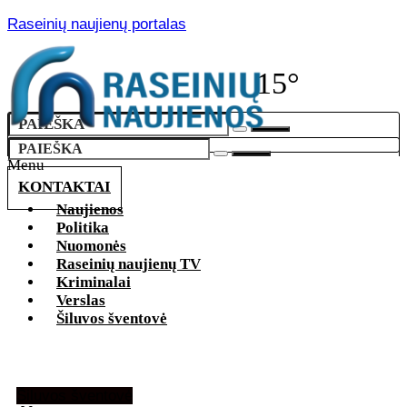
Raseinių naujienų portalas
15°
Menu
KONTAKTAI
Naujienos
Politika
Nuomonės
Raseinių naujienų TV
Kriminalai
Verslas
Šiluvos šventovė
Šiluvos šventovė