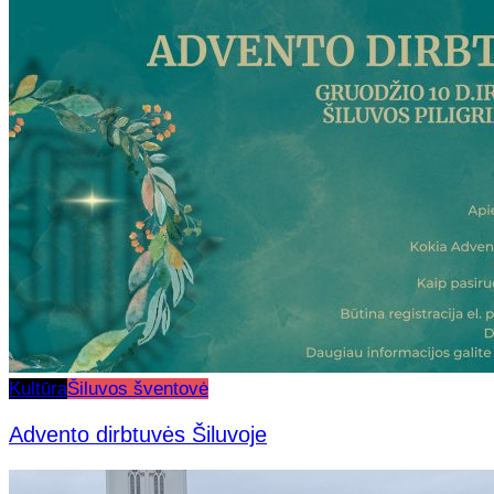
Kultūra
Šiluvos šventovė
Advento dirbtuvės Šiluvoje