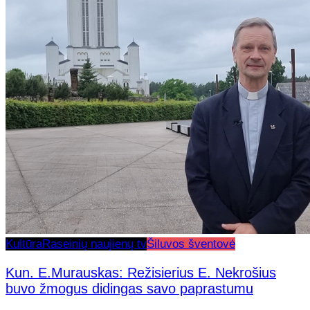
Kultūra
Raseinių naujienų tv
Šiluvos šventovė
Kun. E.Murauskas: Režisierius E. Nekrošius
buvo žmogus didingas savo paprastumu