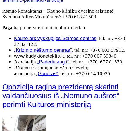
atminimo-paminklui-siluvoje
Asmuo kontaktams – Kauno klinikų dvasinė asistentė
Svetlana Adler-Mikulėnienė +370 618 41500.
Pagalbą po persileidimo ar aborto teikia:
Kauno arkivyskupijos Šeimos centras
, tel. nr.: +370
37 321122.
„Krizinio nėštumo centras“
, tel. nr.: +370 603 57912.
www.kudykionetektis.lt,
tel. nr.: +370 607 59340.
Asociacija
„Padedu augti“
, tel. nr.: +370 677 81570.
Būsimų ir esamų mamyčių ir tėvelių
asociacija
„Gandras“
, tel. nr.: +370 614 10925
Opozicija ragina prezidentą skatinti
valdančiuosius iš „Nemuno aušros“
perimti Kultūros ministeriją