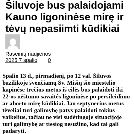
Šiluvoje bus palaidojami
Kauno ligoninėse mirę ir
tėvų nepasiimti kūdikiai
Raseinių naujienos
2025 7 spalio
0
Spalio 13 d., pirmadienį, po 12 val. Šiluvos
bazilikoje švenčiamų Šv. Mišių šio miestelio
kapinėse trečius metus iš eilės bus palaidoti iki
22-os nėštumo savaitės ligoninėse po persileidimo
ar aborto mirę kūdikiai. Jau septynerius metus
tėveliai turi galimybę patys palaidoti tokius
vaikelius, tačiau ne visi sudėtingoje situacijoje
turi galimybę ar tiesiog nesužino, kad tai gali
padaryti.