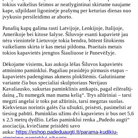
tokius vaikelius šeimos ar neatlygintinai skirtame naujame
kape, užpildant ligoninėje prašymą per keturias dienas nuo
įvykusio persileidimo ar aborto.
Panašių kapų galima rasti Latvijoje, Lenkijoje, Italijoje,
Amerikoje bei kitose šalyse. Šiluvoje esanti kapavietė jau
nėra vienintelė Lietuvoje tokia bendra, būtent šitokiems
vaikeliams skirta ir kas metai pildoma. Praeitais metais
tokios kapavietės įrengtos Šiauliuose ir Panevėžyje.
Dėkojame visiems, kas aukoja lėšas Šiluvos kapavietės
atminimo paminklui. Pagaliau prasidėjo pirmasis etapas –
kapavietės padengimas akmens plokštėmis. Galutiniame
variante čia bus specialiai skulptoriaus Nerijaus
Kavaliausko, sukurtas paminklinis antkapis, pagal eilėraštį-
dainą „Tu numegzk man mama kelią“. Trys ažūriniai – tarsi
megzti angelai ir toks pat ažūrinis, tarsi megztas suolas.
Kiekvienas norintis galės čia užsukti, prisėsti, pasimelsti ar
tiesiog pabūti. Paminklas užims dvi kapavietes ir bus net 5,6
x 2,5 metrų dydžio. Lėšas paminklui renka „Padedu augti“
asociacija, kviečiame prisidėti savo
auka:
https://eshop.padeduaugti.lt/parama-kudikiu-