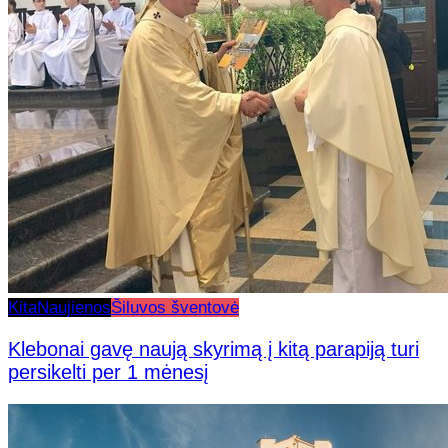
Kita
Naujienos
Šiluvos šventovė
Klebonai gavę naują skyrimą į kitą parapiją turi
persikelti per 1 mėnesį