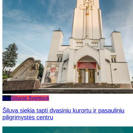
Kita
Šiluvos šventovė
Šiluva siekia tapti dvasiniu kurortu ir pasauliniu
piligrimystės centru