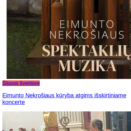
Šiluvos šventovė
Eimunto Nekrošiaus kūryba atgims išskirtiniame
koncerte