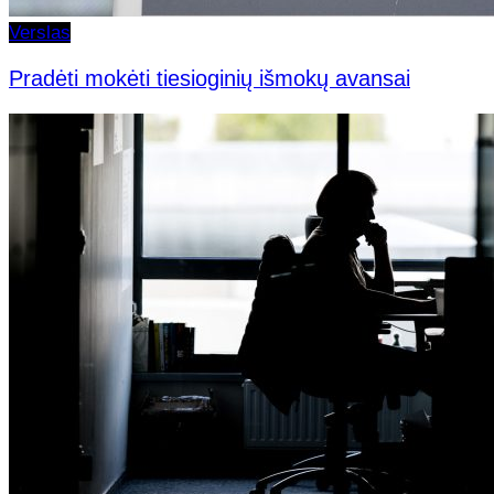
Verslas
Pradėti mokėti tiesioginių išmokų avansai