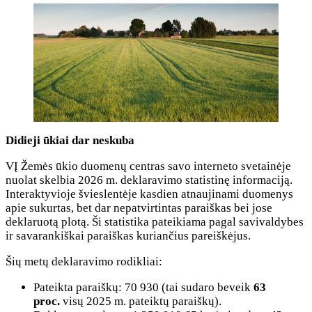
Didieji ūkiai dar neskuba
VĮ Žemės ūkio duomenų centras savo interneto svetainėje
nuolat skelbia 2026 m. deklaravimo statistinę informaciją.
Interaktyvioje švieslentėje kasdien atnaujinami duomenys
apie sukurtas, bet dar nepatvirtintas paraiškas bei jose
deklaruotą plotą. Ši statistika pateikiama pagal savivaldybes
ir savarankiškai paraiškas kuriančius pareiškėjus.
Šių metų deklaravimo rodikliai:
Pateikta paraiškų: 70 930 (tai sudaro beveik
63
proc.
visų 2025 m. pateiktų paraiškų).