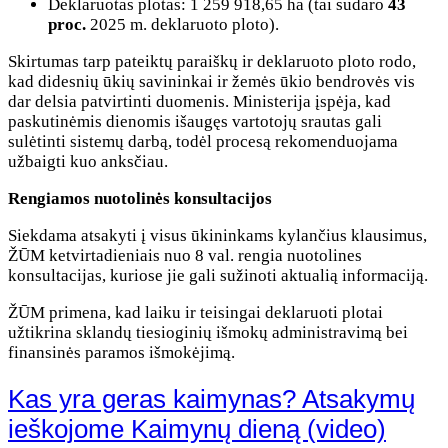
Deklaruotas plotas: 1 259 918,65 ha (tai sudaro
43
proc.
2025 m. deklaruoto ploto).
Skirtumas tarp pateiktų paraiškų ir deklaruoto ploto rodo,
kad didesnių ūkių savininkai ir žemės ūkio bendrovės vis
dar delsia patvirtinti duomenis. Ministerija įspėja, kad
paskutinėmis dienomis išaugęs vartotojų srautas gali
sulėtinti sistemų darbą, todėl procesą rekomenduojama
užbaigti kuo anksčiau.
Rengiamos nuotolinės konsultacijos
Siekdama atsakyti į visus ūkininkams kylančius klausimus,
ŽŪM ketvirtadieniais nuo 8 val. rengia nuotolines
konsultacijas, kuriose jie gali sužinoti aktualią informaciją.
ŽŪM primena, kad laiku ir teisingai deklaruoti plotai
užtikrina sklandų tiesioginių išmokų administravimą bei
finansinės paramos išmokėjimą.
Kas yra geras kaimynas? Atsakymų
ieškojome Kaimynų dieną (video)