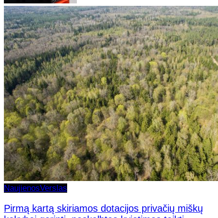
Naujienos
Verslas
Pirmą kartą skiriamos dotacijos privačių miškų