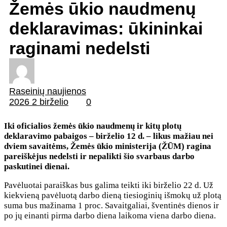
Žemės ūkio naudmenų
deklaravimas: ūkininkai
raginami nedelsti
Raseinių naujienos
2026 2 birželio
0
Iki oficialios žemės ūkio naudmenų ir kitų plotų
deklaravimo pabaigos – birželio 12 d. – likus mažiau nei
dviem savaitėms, Žemės ūkio ministerija (ŽŪM) ragina
pareiškėjus nedelsti ir nepalikti šio svarbaus darbo
paskutinei dienai.
Pavėluotai paraiškas bus galima teikti iki birželio 22 d. Už
kiekvieną pavėluotą darbo dieną tiesioginių išmokų už plotą
suma bus mažinama 1 proc. Savaitgaliai, šventinės dienos ir
po jų einanti pirma darbo diena laikoma viena darbo diena.