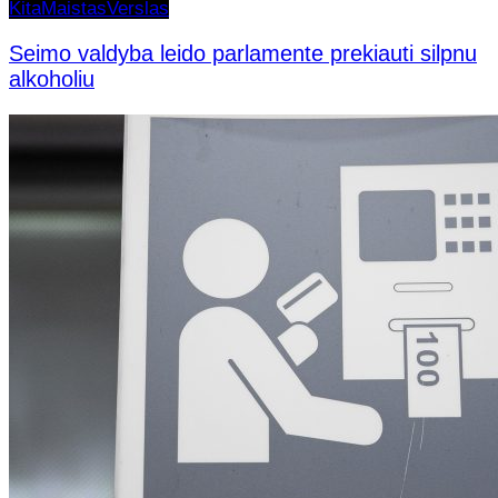
Kita
Maistas
Verslas
Seimo valdyba leido parlamente prekiauti silpnu
alkoholiu