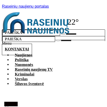
Raseinių naujienų portalas
22°
Menu
KONTAKTAI
Naujienos
Politika
Nuomonės
Raseinių naujienų TV
Kriminalai
Verslas
Šiluvos šventovė
Verslas