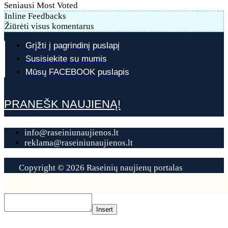
Seniausi
Most Voted
Inline Feedbacks
Žiūrėti visus komentarus
Grįžti į pagrindinį puslapį
Susisiekite su mumis
Mūsų FACEBOOK puslapis
PRANEŠK NAUJIENĄ!
info@raseiniunaujienos.lt
reklama@raseiniunaujienos.lt
Copyright © 2026 Raseinių naujienų portalas
Contact
Us
Insert