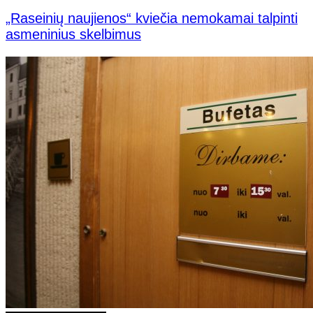
„Raseinių naujienos“ kviečia nemokamai talpinti
asmeninius skelbimus