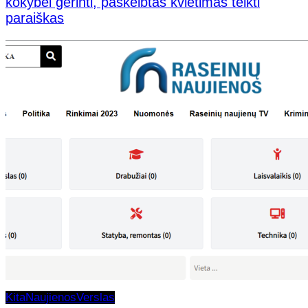
kokybei gerinti, paskelbtas kvietimas teikti
paraiškas
Kita
Naujienos
Verslas