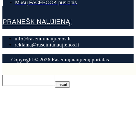
Mūsų FACEBOOK puslapis
PRANEŠK NAUJIENĄ!
info@raseiniunaujienos.lt
reklama@raseiniunaujienos.lt
Copyright © 2026 Raseinių naujienų portalas
Contact
Us
Insert