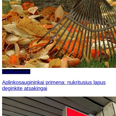
Kita
Nuomonės
Aplinkosaugininkai primena: nukritusius lapus
deginkite atsakingai