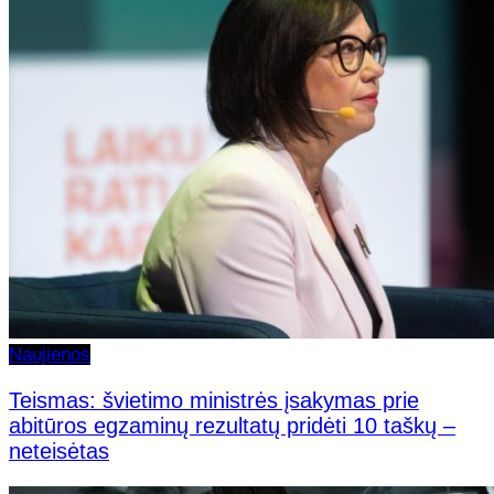
Naujienos
Teismas: švietimo ministrės įsakymas prie
abitūros egzaminų rezultatų pridėti 10 taškų –
neteisėtas