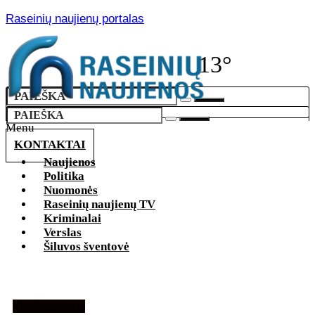
Raseinių naujienų portalas
13°
Menu
KONTAKTAI
Naujienos
Politika
Nuomonės
Raseinių naujienų TV
Kriminalai
Verslas
Šiluvos šventovė
Kita
Naujienos