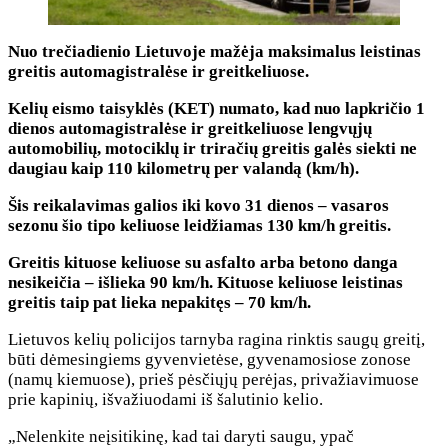
Nuo trečiadienio Lietuvoje mažėja maksimalus leistinas
greitis automagistralėse ir greitkeliuose.
Kelių eismo taisyklės (KET) numato, kad nuo lapkričio 1
dienos automagistralėse ir greitkeliuose lengvųjų
automobilių, motociklų ir triračių greitis galės siekti ne
daugiau kaip 110 kilometrų per valandą (km/h).
Šis reikalavimas galios iki kovo 31 dienos – vasaros
sezonu šio tipo keliuose leidžiamas 130 km/h greitis.
Greitis kituose keliuose su asfalto arba betono danga
nesikeičia – išlieka 90 km/h. Kituose keliuose leistinas
greitis taip pat lieka nepakitęs – 70 km/h.
Lietuvos kelių policijos tarnyba ragina rinktis saugų greitį,
būti dėmesingiems gyvenvietėse, gyvenamosiose zonose
(namų kiemuose), prieš pėsčiųjų perėjas, privažiavimuose
prie kapinių, išvažiuodami iš šalutinio kelio.
„Nelenkite neįsitikinę, kad tai daryti saugu, ypač