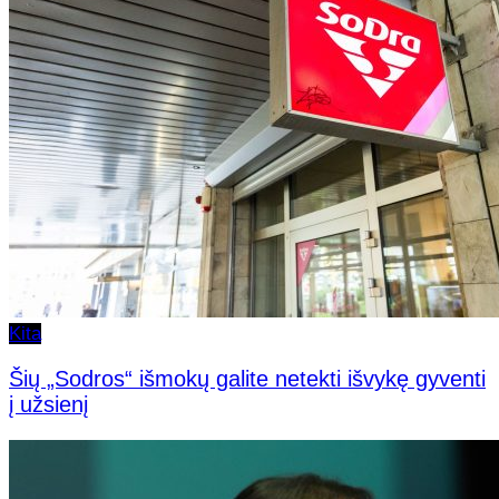
Kita
Šių „Sodros“ išmokų galite netekti išvykę gyventi
į užsienį