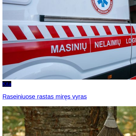
Kita
Raseiniuose rastas miręs vyras